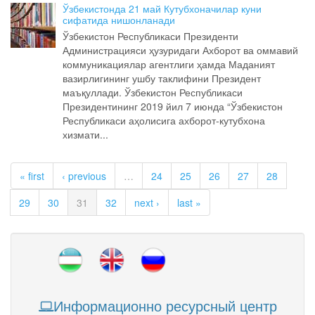
Ўзбекистонда 21 май Кутубхоначилар куни
сифатида нишонланади
Ўзбекистон Республикаси Президенти
Администрацияси ҳузуридаги Ахборот ва оммавий
коммуникациялар агентлиги ҳамда Маданият
вазирлигининг ушбу таклифини Президент
маъқуллади. Ўзбекистон Республикаси
Президентининг 2019 йил 7 июнда “Ўзбекистон
Республикаси аҳолисига ахборот-кутубхона
хизмати...
« first
‹ previous
…
24
25
26
27
28
29
30
31
32
next ›
last »
Информационно ресурсный центр