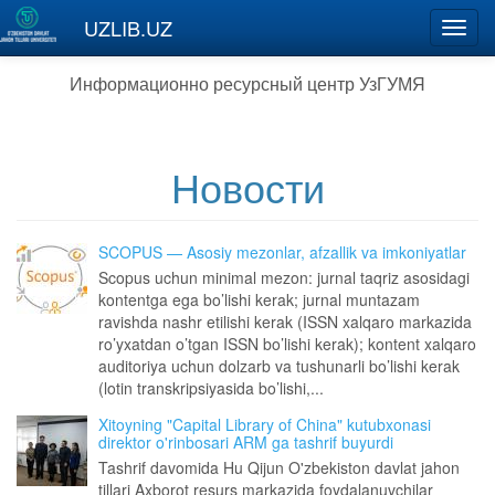
Перейти к основному содержанию
UZLIB.UZ
Toggl
navig
Информационно ресурсный центр УзГУМЯ
Новости
SCOPUS — Asosiy mezonlar, afzallik va imkoniyatlar
Scopus uchun minimal mezon: jurnal taqriz asosidagi
kontentga ega bo’lishi kerak; jurnal muntazam
ravishda nashr etilishi kerak (ISSN xalqaro markazida
ro’yxatdan o’tgan ISSN bo’lishi kerak); kontent xalqaro
auditoriya uchun dolzarb va tushunarli bo’lishi kerak
(lotin transkripsiyasida bo’lishi,...
Xitoyning "Capital Library of China" kutubxonasi
direktor o'rinbosari ARM ga tashrif buyurdi
Tashrif davomida Hu Qijun O'zbekiston davlat jahon
tillari Axborot resurs markazida foydalanuvchilar