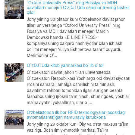
“Oxford University Press” ning Rossiya va MDH
davlatlari menejeri O’zDJTUda seminar-trening tashkil
qildi
Joriy yilning 30-oktabr kuni O’zbekiston davlat jahon
tillari universitetiga “Oxford University Press” ning
Rossiya va MDH davlatlari menejeri Marcin
Dembowski hamda «E-LINE PRESS»
kompaniyasining xalqaro nashriyotlar bilan ishlash
bo’limi menejeri Yuliya Eshmetova tashrif buyurdi.
Mehmonlar O’...
O`zDJTUda kitob yarmarkasi bo`lib o`tdi
O`zbekiston davlat jahon tillari universitetida
O`zbekiston Respublikasi Yoshlarga oid davlat siyosati
ijrosini samarali amalga oshirilishini ta’minlash,
davlatimiz rahbari tomonidan ilgari surilgan beshta
tashabbusning ijrosini ta’minlash, shuningdek, yoshlar
ma’naviyatini yuksaltirish, ular o`...
O‘zbekistonda ilk bor RFID texnologiyalari asosidagi
avtomatlashtirilgan namunaviy kutubxona
Joriy yilning 29 oktabr kuni Oliy va o‘rta maxsus ta’lim
vazirligi, Bosh ilmiy-metodik markaz, Ta’lim