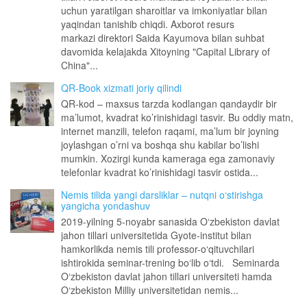
uchun yaratilgan sharoitlar va imkoniyatlar bilan
yaqindan tanishib chiqdi. Axborot resurs
markazi direktori Saida Kayumova bilan suhbat
davomida kelajakda Xitoyning "Capital Library of
China"...
QR-Book xizmati joriy qilindi
QR-kod – maxsus tarzda kodlangan qandaydir bir
ma’lumot, kvadrat ko’rinishidagi tasvir. Bu oddiy matn,
internet manzili, telefon raqami, ma’lum bir joyning
joylashgan o’rni va boshqa shu kabilar bo’lishi
mumkin. Xozirgi kunda kameraga ega zamonaviy
telefonlar kvadrat ko’rinishidagi tasvir ostida...
Nemis tilida yangi darsliklar – nutqni o‘stirishga
yangicha yondashuv
2019-yilning 5-noyabr sanasida O‘zbekiston davlat
jahon tillari universitetida Gyote-institut bilan
hamkorlikda nemis tili professor-o‘qituvchilari
ishtirokida seminar-trening bo‘lib o‘tdi. Seminarda
O‘zbekiston davlat jahon tillari universiteti hamda
O‘zbekiston Milliy universitetidan nemis...