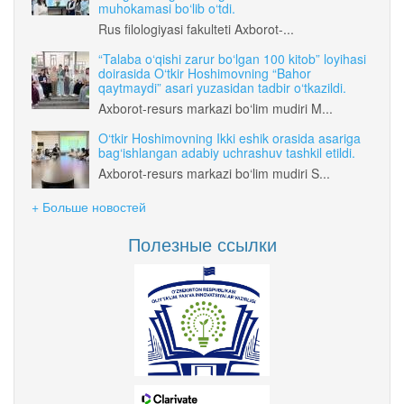
muhokamasi bo‘lib o‘tdi.
Rus filologiyasi fakulteti Axborot-...
“Talaba o‘qishi zarur bo‘lgan 100 kitob” loyihasi
doirasida O‘tkir Hoshimovning “Bahor
qaytmaydi” asari yuzasidan tadbir o‘tkazildi.
Axborot-resurs markazi bo‘lim mudiri M...
O‘tkir Hoshimovning Ikki eshik orasida asariga
bag‘ishlangan adabiy uchrashuv tashkil etildi.
Axborot-resurs markazi bo‘lim mudiri S...
+ Больше новостей
Полезные ссылки