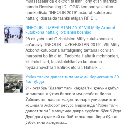
muassasalarida elektron ta’limni joriy etish markazi
hamda Rossiyaning ID LOGIC kompaniyasi bilan
hamkorlikda “INFOLIB 2019” axborot-kutubxona
haftaligi doirasida tashkil etilgan RFID...
“INFOLIB - UZBEKISTAN-2019” VIII Milliy Axborot-
kutubxona haftaligi o‘z ishini boshladi
28 oktyabr kuni O‘zbekiston Milliy kutubxonasida
an'anaviy “INFOLIB - UZBEKISTAN-2019” VIII Milliy
Axborot-kutubxona haftaligining tantanali ochilish
marosimi bo`lib o`tdi. Tadbirda Haftalik mehmonlari,
ishtirokchilari, tashkilotchilari va kutubxona
foydalanuvchilari ishtirok etdilar. Haftalik...
Ўзбек тилига давлат тили мақоми берилганига 30
йил тўлди
21- октябрь "Давлат тили хақида"ги қонуни қабул
қилинганинг ўттиз йиллиги муносабати билан
Ўзбекистон давлат жаҳон тиллари университети
қошидаги Ахборот ресурс марказида "Ўзбек тили
давлат тили " мавзусида давра суҳбати бўлиб ўтди.
Дунёдаги қадимий ва бой тиллардан бири бўлган
ўзбек тили халқимиз...