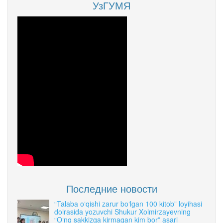
УзГУМЯ
Последние новости
“Talaba o‘qishi zarur bo‘lgan 100 kitob” loyihasi
doirasida yozuvchi Shukur Xolmirzayevning
“O‘ng sakkizga kirmagan kim bor” asari