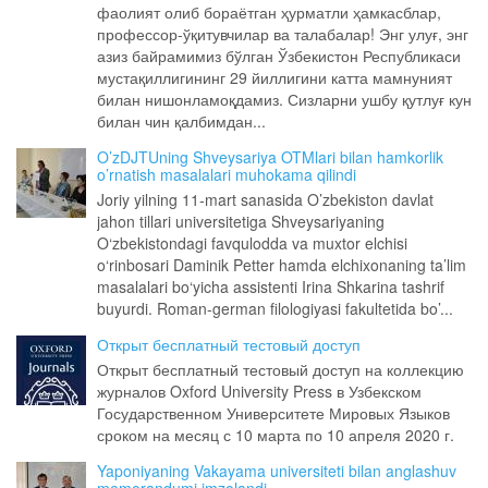
фаолият олиб бораётган ҳурматли ҳамкасблар,
профессор-ўқитувчилар ва талабалар! Энг улуғ, энг
азиз байрамимиз бўлган Ўзбекистон Республикаси
мустақиллигининг 29 йиллигини катта мамнуният
билан нишонламоқдамиз. Сизларни ушбу қутлуғ кун
билан чин қалбимдан...
O’zDJTUning Shveysariya OTMlari bilan hamkorlik
o’rnatish masalalari muhokama qilindi
Joriy yilning 11-mart sanasida O’zbekiston davlat
jahon tillari universitetiga Shveysariyaning
O‘zbekistondagi favqulodda va muxtor elchisi
o‘rinbosari Daminik Petter hamda elchixonaning ta’lim
masalalari bo‘yicha assistenti Irina Shkarina tashrif
buyurdi. Roman-german filologiyasi fakultetida bo’...
Открыт бесплатный тестовый доступ
Открыт бесплатный тестовый доступ на коллекцию
журналов Oxford University Press в Узбекском
Государственном Университете Мировых Языков
сроком на месяц с 10 марта по 10 апреля 2020 г.
Yaponiyaning Vakayama universiteti bilan anglashuv