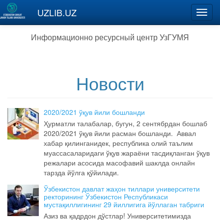
Перейти к основному содержанию
UZLIB.UZ
Toggl
navig
Информационно ресурсный центр УзГУМЯ
Новости
2020/2021 ўқув йили бошланди
Ҳурматли талабалар, бугун, 2 сентябрдан бошлаб
2020/2021 ўқув йили расман бошланди. Аввал
хабар қилинганидек, республика олий таълим
муассасаларидаги ўқув жараёни тасдиқланган ўқув
режалари асосида масофавий шаклда онлайн
тарзда йўлга қўйилади.
Ўзбекистон давлат жаҳон тиллари университети
ректорининг Ўзбекистон Республикаси
мустақиллигининг 29 йиллигига йўллаган табриги
Азиз ва қадрдон дўстлар! Университетимизда