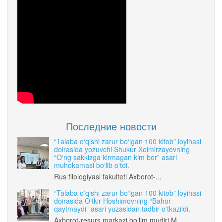
Последние новости
“Talaba o‘qishi zarur bo‘lgan 100 kitob” loyihasi
doirasida yozuvchi Shukur Xolmirzayevning
“O‘ng sakkizga kirmagan kim bor” asari
muhokamasi bo‘lib o‘tdi.
Rus filologiyasi fakulteti Axborot-...
“Talaba o‘qishi zarur bo‘lgan 100 kitob” loyihasi
doirasida O‘tkir Hoshimovning “Bahor
qaytmaydi” asari yuzasidan tadbir o‘tkazildi.
Axborot-resurs markazi bo‘lim mudiri M...