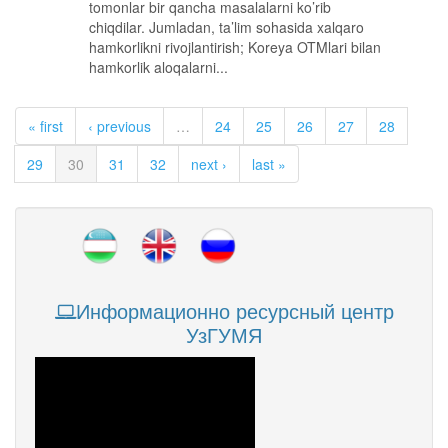
tomonlar bir qancha masalalarni ko’rib
chiqdilar. Jumladan, ta’lim sohasida xalqaro
hamkorlikni rivojlantirish; Koreya OTMlari bilan
hamkorlik aloqalarni...
« first
‹ previous
…
24
25
26
27
28
29
30
31
32
next ›
last »
Информационно ресурсный центр
УзГУМЯ