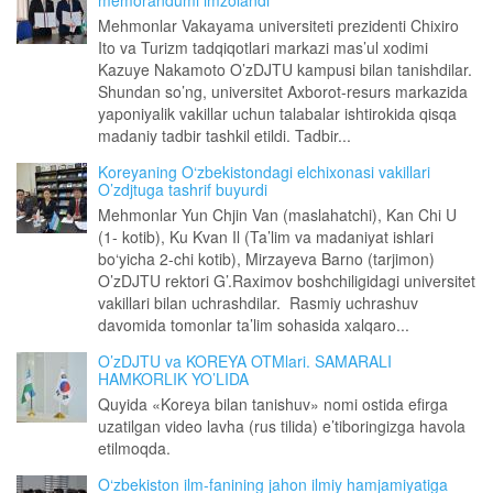
memorandumi imzolandi
Mehmonlar Vakayama universiteti prezidenti Chixiro
Ito va Turizm tadqiqotlari markazi mas’ul xodimi
Kazuye Nakamoto O’zDJTU kampusi bilan tanishdilar.
Shundan so’ng, universitet Axborot-resurs markazida
yaponiyalik vakillar uchun talabalar ishtirokida qisqa
madaniy tadbir tashkil etildi. Tadbir...
Koreyaning O‘zbekistondagi elchixonasi vakillari
O’zdjtuga tashrif buyurdi
Mehmonlar Yun Chjin Van (maslahatchi), Kan Chi U
(1- kotib), Ku Kvan Il (Ta’lim va madaniyat ishlari
bo‘yicha 2-chi kotib), Mirzayeva Barno (tarjimon)
O’zDJTU rektori G’.Raximov boshchiligidagi universitet
vakillari bilan uchrashdilar. Rasmiy uchrashuv
davomida tomonlar ta’lim sohasida xalqaro...
O’zDJTU va KOREYA OTMlari. SAMARALI
HAMKORLIK YO’LIDA
Quyida «Koreya bilan tanishuv» nomi ostida efirga
uzatilgan video lavha (rus tilida) e’tiboringizga havola
etilmoqda.
O‘zbekiston ilm-fanining jahon ilmiy hamjamiyatiga