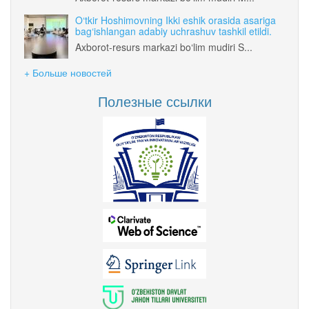
O‘tkir Hoshimovning Ikki eshik orasida asariga
bag‘ishlangan adabiy uchrashuv tashkil etildi.
Axborot-resurs markazi bo‘lim mudiri S...
+ Больше новостей
Полезные ссылки