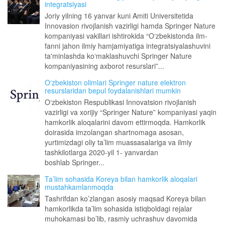
integratsiyasi
Joriy yilning 16 yanvar kuni Amiti Universitetida
Innovasion rivojlanish vazirligi hamda Springer Nature
kompaniyasi vakillari ishtirokida “O‘zbekistonda ilm-
fanni jahon ilmiy hamjamiyatiga integratsiyalashuvini
ta'minlashda ko‘maklashuvchi Springer Nature
kompaniyasining axborot resurslari”...
O‘zbekiston olimlari Springer nature elektron
resurslaridan bepul foydalanishlari mumkin
O‘zbekiston Respublikasi Innovatsion rivojlanish
vazirligi va xorijiy “Springer Nature” kompaniyasi yaqin
hamkorlik aloqalarini davom ettirmoqda. Hamkorlik
doirasida imzolangan shartnomaga asosan,
yurtimizdagi oliy ta’lim muassasalariga va ilmiy
tashkilotlarga 2020-yil 1- yanvardan
boshlab Springer...
Ta’lim sohasida Koreya bilan hamkorlik aloqalari
mustahkamlanmoqda
Tashrifdan ko’zlangan asosiy maqsad Koreya bilan
hamkorlikda ta’lim sohasida istiqboldagi rejalar
muhokamasi bo’lib, rasmiy uchrashuv davomida