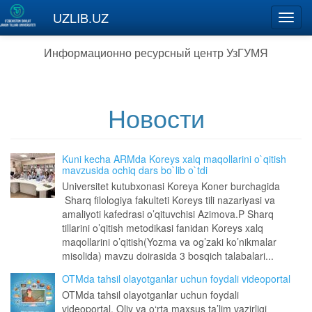
Перейти к основному содержанию
UZLIB.UZ
Toggl
navig
Информационно ресурсный центр УзГУМЯ
Новости
Kuni kecha ARMda Koreys xalq maqollarini o`qitish
mavzusida ochiq dars bo`lib o`tdi
Universitet kutubxonasi Koreya Koner burchagida
Sharq filologiya fakulteti Koreys tili nazariyasi va
amaliyoti kafedrasi o’qituvchisi Azimova.P Sharq
tillarini o’qitish metodikasi fanidan Koreys xalq
maqollarini o’qitish(Yozma va og’zaki ko’nikmalar
misolida) mavzu doirasida 3 bosqich talabalari...
OTMda tahsil olayotganlar uchun foydali videoportal
OTMda tahsil olayotganlar uchun foydali
videoportal. Oliy va o‘rta maxsus ta’lim vazirligi