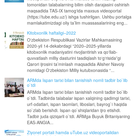
tomonidan talabalarning bilim olish darajasini oshirish
maqsadida TAS-IX tamog‘ida maxsus videoportal
(https://tube.edu.uz/) ishga tushirilgan. Ushbu portalga
mamlakatimizdagi oliy ta’lim muassasalarining eng...
Kitobxonlik haftaligi–2022
O‘zbekiston Respublikasi Vazirlar Mahkamasining
2020-yil 14-dekabrdagi “2020–2025-yillarda
kitobxonlik madaniyatini rivojlantirish va qo‘llab-
quvvatlash milliy dasturini tasdiqlash to‘g‘risida”gi
Qarori ijrosini ta’minlash maqsadida Alisher Navoiy
nomidagi O‘zbekiston Milliy kutubxonasida “...
ARMda Ispan tarixi bilan tanishish nomli tadbir bo`lib
o`tdi
ARMda Ispan tarixi bilan tanishish nomli tadbir bo`lib
o`tdi. Tadbirda talabalar ispan xalqining qadimgi tarixi,
urf-odatlari, ispan taomlari, liboslari, bayrog`i haqida
so`zlab berishdi. Ispan qo`shiqlaridan ijro etishdi.
Tadbir juda qiziqarli o`tdi. ARMga Buyuk Britaniyaning
EAS-ANGIA...
Ziyonet portali hamda uTube.uz videoportalidan