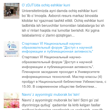
O`zDJTUda ochiq eshiklar kuni
Universitetimizda ayni damda ochiq eshiklar kuni
bo`lib o`tmoqda. Axborot-resurs markaz binosida
kitoblar ko`rgazmasi tashkil etildi. Ochiq eshiklar kuni
tadbirida ish beruvchilar tomonidan talabalarga bo`sh
ish o`rinlari haqida ma`lumotlar berishdi. Ko`pgina
talabalarimiz o`zlarini qiziqtirgan...
Стартовал VI Национальный научно-
образовательный форум "Доступ к научной
информации и публикационная активность"
Стартовал VI Национальный научно-
образовательный форум "Доступ к научной
информации и публикационная активность".
Пленарное заседание проходит в Университете
информационных технологий. Мастер-классы (4)
пройдут в Национальной библиотеке Узбекистана, с
15.00. В современном обществе библиотеки...
Navro`z ayyomingiz muborak bo`lsin!
Navro`z ayyomingiz muborak bo`lsin! Sizni go`zal
diyorimizga qutlug` qadamlar ila kirib kelgan fasllar
malikasi bahorning yangilanish va yosharish, ezgulik