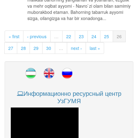
va mehr oqibat ayyomi - Navro`zi olam bilan samimiy
muborakbod etaman. Bahorning tabarruk ayyomi
sizga, oilangizga va har bir xonadonga...
« first
‹ previous
…
22
23
24
25
26
27
28
29
30
…
next ›
last »
Информационно ресурсный центр
УзГУМЯ