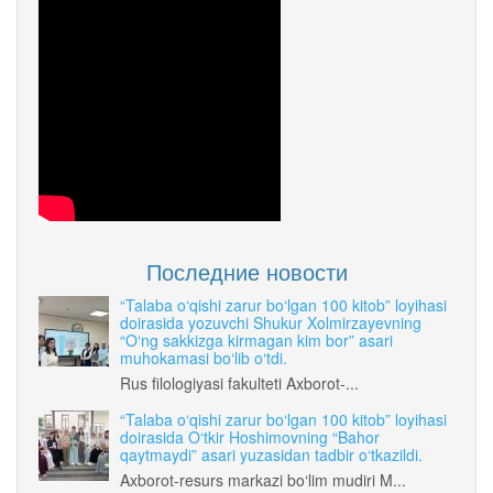
Последние новости
“Talaba o‘qishi zarur bo‘lgan 100 kitob” loyihasi
doirasida yozuvchi Shukur Xolmirzayevning
“O‘ng sakkizga kirmagan kim bor” asari
muhokamasi bo‘lib o‘tdi.
Rus filologiyasi fakulteti Axborot-...
“Talaba o‘qishi zarur bo‘lgan 100 kitob” loyihasi
doirasida O‘tkir Hoshimovning “Bahor
qaytmaydi” asari yuzasidan tadbir o‘tkazildi.
Axborot-resurs markazi bo‘lim mudiri M...