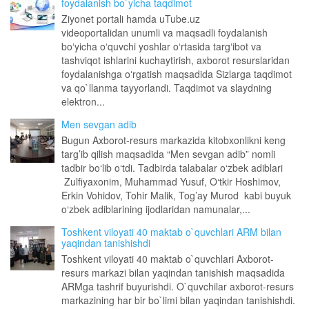
foydalanish bo`yicha taqdimot
Ziyonet portali hamda uTube.uz
videoportalidan unumli va maqsadli foydalanish
boʻyicha oʻquvchi yoshlar oʻrtasida targʻibot va
tashviqot ishlarini kuchaytirish, axborot resurslaridan
foydalanishga oʻrgatish maqsadida Sizlarga taqdimot
va qo`llanma tayyorlandi. Taqdimot va slaydning
elektron...
Men sevgan adib
Bugun Axborot-resurs markazida kitobxonlikni keng
targ’ib qilish maqsadida “Men sevgan adib” nomli
tadbir bo‘lib o‘tdi. Tadbirda talabalar o‘zbek adiblari
Zulfiyaxonim, Muhammad Yusuf, O‘tkir Hoshimov,
Erkin Vohidov, Tohir Malik, Tog’ay Murod kabi buyuk
o‘zbek adiblarining ijodlaridan namunalar,...
Toshkent viloyati 40 maktab o`quvchlari ARM bilan
yaqindan tanishishdi
Toshkent viloyati 40 maktab o`quvchlari Axborot-
resurs markazi bilan yaqindan tanishish maqsadida
ARMga tashrif buyurishdi. O`quvchilar axborot-resurs
markazining har bir bo`limi bilan yaqindan tanishishdi.