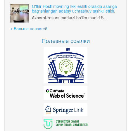
O‘tkir Hoshimovning Ikki eshik orasida asariga
bag‘ishlangan adabiy uchrashuv tashkil etildi.
Axborot-resurs markazi bo‘lim mudiri S...
+ Больше новостей
Полезные ссылки