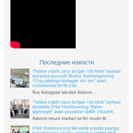
Последние новости
“Talaba o‘qishi zarur bo‘lgan 100 kitob” loyihasi
doirasida yozuvchi Shukur Xolmirzayevning
“O‘ng sakkizga kirmagan kim bor” asari
muhokamasi bo‘lib o‘tdi.
Rus filologiyasi fakulteti Axborot-...
“Talaba o‘qishi zarur bo‘lgan 100 kitob” loyihasi
doirasida O‘tkir Hoshimovning “Bahor
qaytmaydi” asari yuzasidan tadbir o‘tkazildi.
Axborot-resurs markazi bo‘lim mudiri M...
O‘tkir Hoshimovning Ikki eshik orasida asariga
bag‘ishlangan adabiy uchrashuv tashkil etildi.