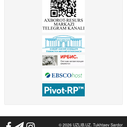
© 2026 UZLIB.UZ. Tukhtaev Sardor