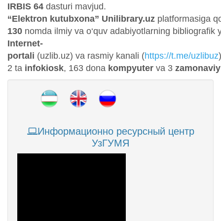
IRBIS 64
dasturi mavjud.
“Elektron kutubxona” Unilibrary.uz
platformasiga qo
130
nomda ilmiy va o‘quv adabiyotlarning bibliografik yo
Internet-
portali
(uzlib.uz) va rasmiy kanali (
https://t.me/uzlibuz
2 ta
infokiosk
, 163 dona
kompyuter
va 3
zamonaviy
Информационно ресурсный центр
УзГУМЯ