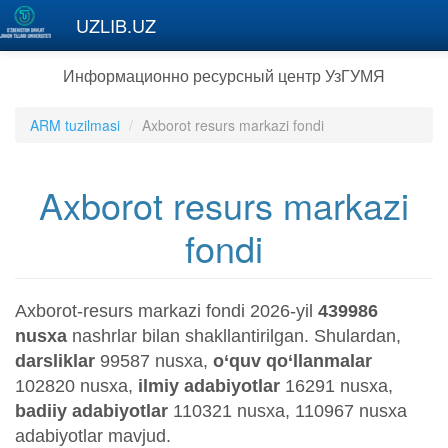
Перейти к основному содержанию
UZLIB.UZ
Информационно ресурсный центр УзГУМЯ
ARM tuzilmasi
Axborot resurs markazi fondi
Axborot resurs markazi
fondi
Аxborot-resurs markazi fondi 2026-yil
439986
nusxa
nashrlar bilan shakllantirilgan. Shulardan,
darsliklar
99587 nusxa,
o‘quv qo‘llanmalar
102820 nusxa,
ilmiy adabiyotlar
16291 nusxa,
badiiy adabiyotlar
110321 nusxa, 110967 nusxa
adabiyotlar mavjud.