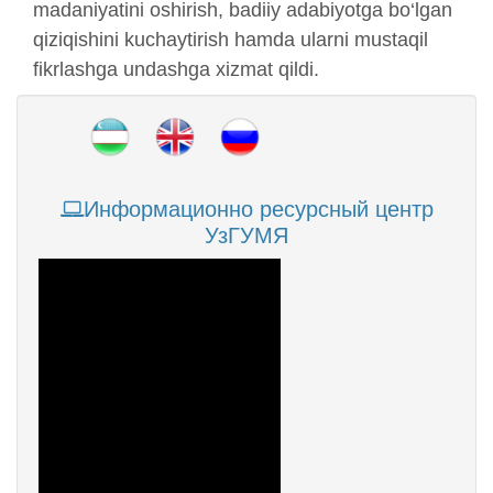
madaniyatini oshirish, badiiy adabiyotga bo‘lgan
qiziqishini kuchaytirish hamda ularni mustaqil
fikrlashga undashga xizmat qildi.
Информационно ресурсный центр
УзГУМЯ