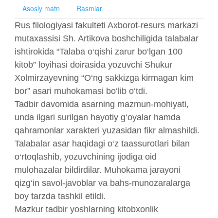
Asosiy matn
Rasmlar
Rus filologiyasi fakulteti Axborot-resurs markazi
mutaxassisi Sh. Artikova boshchiligida talabalar
ishtirokida “Talaba o‘qishi zarur bo‘lgan 100
kitob” loyihasi doirasida yozuvchi Shukur
Xolmirzayevning “O‘ng sakkizga kirmagan kim
bor” asari muhokamasi bo‘lib o‘tdi.
Tadbir davomida asarning mazmun-mohiyati,
unda ilgari surilgan hayotiy g‘oyalar hamda
qahramonlar xarakteri yuzasidan fikr almashildi.
Talabalar asar haqidagi o‘z taassurotlari bilan
o‘rtoqlashib, yozuvchining ijodiga oid
mulohazalar bildirdilar. Muhokama jarayoni
qizg‘in savol-javoblar va bahs-munozaralarga
boy tarzda tashkil etildi.
Mazkur tadbir yoshlarning kitobxonlik