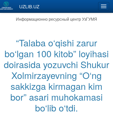
Перейти к основному содержанию
UZLIB.UZ
Toggl
navig
Информационно ресурсный центр УзГУМЯ
“Talaba o‘qishi zarur
bo‘lgan 100 kitob” loyihasi
doirasida yozuvchi Shukur
Xolmirzayevning “O‘ng
sakkizga kirmagan kim
bor” asari muhokamasi
bo‘lib o‘tdi.