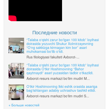
Последние новости
“Talaba o‘qishi zarur bo‘lgan 100 kitob” loyihasi
doirasida yozuvchi Shukur Xolmirzayevning
“O‘ng sakkizga kirmagan kim bor” asari
muhokamasi bo‘lib o‘tdi.
Rus filologiyasi fakulteti Axborot-...
“Talaba o‘qishi zarur bo‘lgan 100 kitob” loyihasi
doirasida O‘tkir Hoshimovning “Bahor
qaytmaydi” asari yuzasidan tadbir o‘tkazildi.
Axborot-resurs markazi bo‘lim mudiri M...
O‘tkir Hoshimovning Ikki eshik orasida asariga
bag‘ishlangan adabiy uchrashuv tashkil etildi.
Axborot-resurs markazi bo‘lim mudiri S...
+ Больше новостей