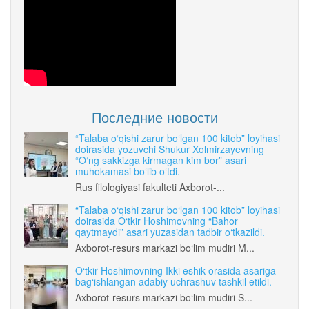
Последние новости
“Talaba o‘qishi zarur bo‘lgan 100 kitob” loyihasi
doirasida yozuvchi Shukur Xolmirzayevning
“O‘ng sakkizga kirmagan kim bor” asari
muhokamasi bo‘lib o‘tdi.
Rus filologiyasi fakulteti Axborot-...
“Talaba o‘qishi zarur bo‘lgan 100 kitob” loyihasi
doirasida O‘tkir Hoshimovning “Bahor
qaytmaydi” asari yuzasidan tadbir o‘tkazildi.
Axborot-resurs markazi bo‘lim mudiri M...
O‘tkir Hoshimovning Ikki eshik orasida asariga
bag‘ishlangan adabiy uchrashuv tashkil etildi.
Axborot-resurs markazi bo‘lim mudiri S...