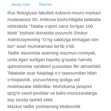
Asosiy matn
Rasmlar
Rus filologiyasi fakulteti Axborot-resurs markazi
mutaxassisi Sh. Artikova boshchiligida talabalar
ishtirokida “Talaba o‘qishi zarur bo‘lgan 100
kitob” loyihasi doirasida yozuvchi Shukur
Xolmirzayevning “O‘ng sakkizga kirmagan kim
bor” asari muhokamasi bo‘lib o‘tdi.
Tadbir davomida asarning mazmun-mohiyati,
unda ilgari surilgan hayotiy g‘oyalar hamda
qahramonlar xarakteri yuzasidan fikr almashildi.
Talabalar asar haqidagi o‘z taassurotlari bilan
o‘rtoqlashib, yozuvchining ijodiga oid
mulohazalar bildirdilar. Muhokama jarayoni
qizg‘in savol-javoblar va bahs-munozaralarga
boy tarzda tashkil etildi.
Mazkur tadbir yoshlarning kitobxonlik