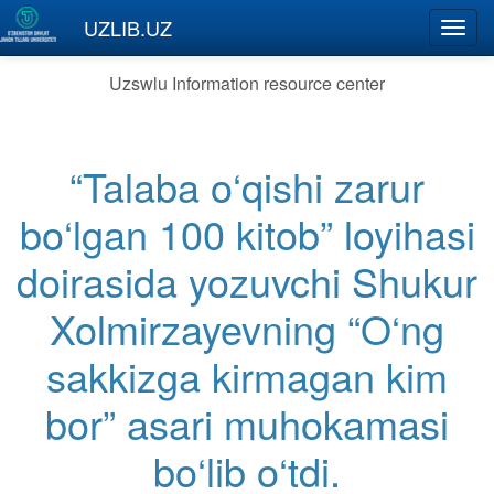
Skip to main content
UZLIB.UZ
Toggl
navig
Uzswlu Information resource center
“Talaba o‘qishi zarur
bo‘lgan 100 kitob” loyihasi
doirasida yozuvchi Shukur
Xolmirzayevning “O‘ng
sakkizga kirmagan kim
bor” asari muhokamasi
bo‘lib o‘tdi.