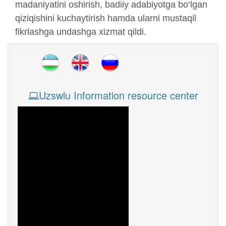
madaniyatini oshirish, badiiy adabiyotga bo‘lgan
qiziqishini kuchaytirish hamda ularni mustaqil
fikrlashga undashga xizmat qildi.
Uzswlu Information resource center