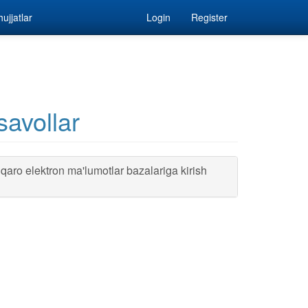
ujjatlar
Login
Register
savollar
aro elektron ma'lumotlar bazalariga kirish