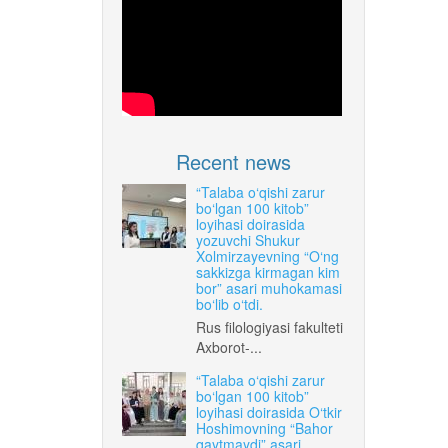
Recent news
“Talaba o‘qishi zarur
bo‘lgan 100 kitob”
loyihasi doirasida
yozuvchi Shukur
Xolmirzayevning “O‘ng
sakkizga kirmagan kim
bor” asari muhokamasi
bo‘lib o‘tdi.
Rus filologiyasi fakulteti
Axborot-...
“Talaba o‘qishi zarur
bo‘lgan 100 kitob”
loyihasi doirasida O‘tkir
Hoshimovning “Bahor
qaytmaydi” asari