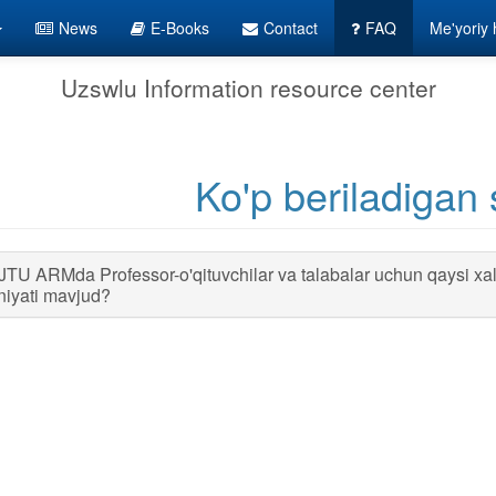
News
E-Books
Contact
FAQ
Me'yoriy h
Uzswlu Information resource center
Ko'p beriladigan 
TU ARMda Professor-o'qituvchilar va talabalar uchun qaysi xalq
niyati mavjud?