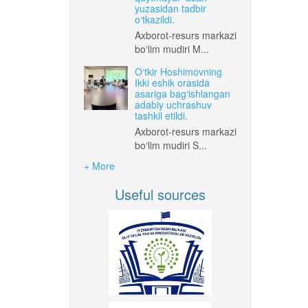
yuzasidan tadbir
o‘tkazildi.
Axborot-resurs markazi
bo‘lim mudiri M...
O‘tkir Hoshimovning
Ikki eshik orasida
asariga bag‘ishlangan
adabiy uchrashuv
tashkil etildi.
Axborot-resurs markazi
bo‘lim mudiri S...
+ More
Useful sources