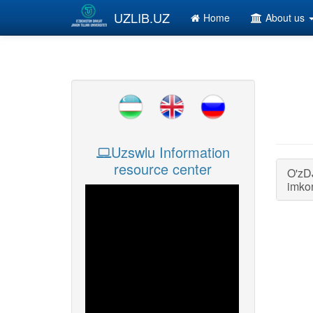
Skip to main content
UZLIB.UZ
Home
About us
Uzswlu Information
resource center
O'zDJ
imko