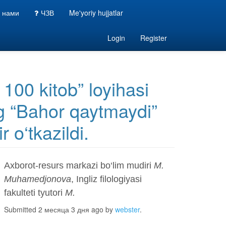
с нами
ЧЗВ
Me'yoriy hujjatlar
Login
Register
 100 kitob” loyihasi
g “Bahor qaytmaydi”
 o‘tkazildi.
Axborot-resurs markazi bo‘lim mudiri
M.
Muhamedjonova
, Ingliz filologiyasi
fakulteti tyutori
M.
Submitted 2 месяца 3 дня ago by
webster
.