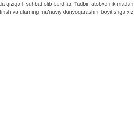
a qiziqarli suhbat olib bordilar. Tadbir kitobxonlik madan
qtirish va ularning ma’naviy dunyoqarashini boyitishga xizm