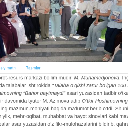
siy matn
Rasmlar
rot-resurs markazi bo‘lim mudiri
M. Muhamedjonova
, In
a talabalar ishtirokida
“Talaba o‘qishi zarur bo‘lgan 100 
imovning “Bahor qaytmaydi”
asari yuzasidan tadbir o‘tka
ir davomida tyutor M. Azimova adib
O‘tkir Hoshimovning
ning mazmun-mohiyati haqida ma’lumot berib o‘tdi. Shun
iylik, mehr-oqibat, muhabbat va hayot sinovlari kabi mavzu
balar asar yuzasidan o‘z fikr-mulohazalarini bildirib, qah