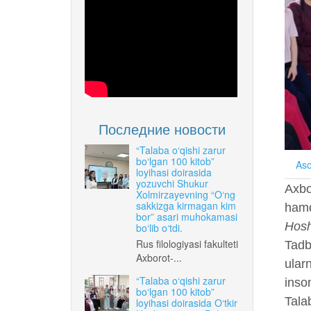
Последние новости
“Talaba o‘qishi zarur
bo‘lgan 100 kitob”
Aso
loyihasi doirasida
yozuvchi Shukur
Axbo
Xolmirzayevning “O‘ng
sakkizga kirmagan kim
hamd
bor” asari muhokamasi
Hosh
bo‘lib o‘tdi.
Rus filologiyasi fakulteti
Tadb
Axborot-...
ular
“Talaba o‘qishi zarur
inson
bo‘lgan 100 kitob”
Tala
loyihasi doirasida O‘tkir