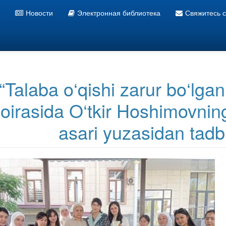
Новости
Электронная библиотека
Свяжитесь 
Информационно ресурсный центр УзГУМЯ
“Talaba o‘qishi zarur bo‘lgan
oirasida O‘tkir Hoshimovnin
asari yuzasidan tadbir