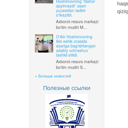
Hoshimovning “Bahor
haqid
qaytmaydi” asari
yuzasidan tadbir
qizi
o‘tkazildi.
Axborot-resurs markazi
bo‘lim mudiri M...
O‘tkir Hoshimovning
Ikki eshik orasida
asariga bag‘ishlangan
adabiy uchrashuv
tashkil etildi.
Axborot-resurs markazi
bo‘lim mudiri S...
+ Больше новостей
Полезные ссылки