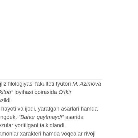
gliz filologiyasi fakulteti tyutori
M. Azimova
kitob”
loyihasi doirasida
O‘tkir
zildi.
hayoti va ijodi, yaratgan asarlari hamda
ingdek,
“Bahor qaytmaydi”
asarida
lar yoritilgani ta’kidlandi.
ramonlar xarakteri hamda voqealar rivoji