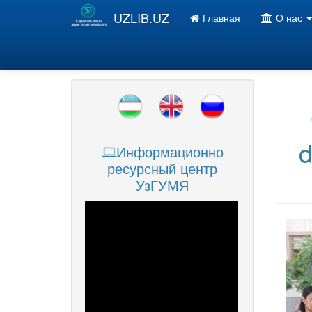
Перейти к основному содержанию
UZLIB.UZ
Главная
О нас
d
Информационно
ресурсный центр
УзГУМЯ