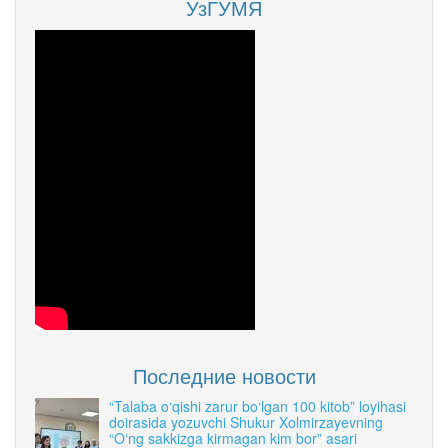
УзГУМЯ
Последние новости
“Talaba o‘qishi zarur bo‘lgan 100 kitob” loyihasi
doirasida yozuvchi Shukur Xolmirzayevning
“O‘ng sakkizga kirmagan kim bor” asari