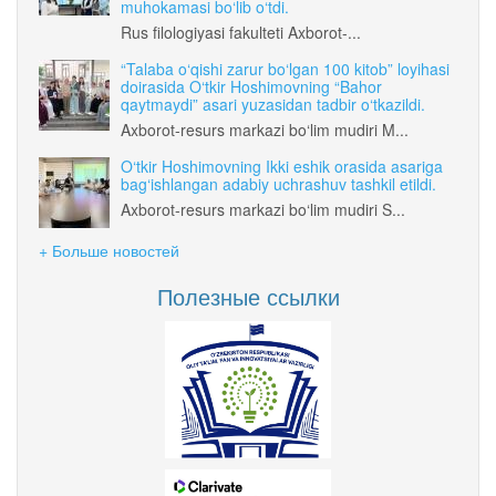
muhokamasi bo‘lib o‘tdi.
Rus filologiyasi fakulteti Axborot-...
“Talaba o‘qishi zarur bo‘lgan 100 kitob” loyihasi
doirasida O‘tkir Hoshimovning “Bahor
qaytmaydi” asari yuzasidan tadbir o‘tkazildi.
Axborot-resurs markazi bo‘lim mudiri M...
O‘tkir Hoshimovning Ikki eshik orasida asariga
bag‘ishlangan adabiy uchrashuv tashkil etildi.
Axborot-resurs markazi bo‘lim mudiri S...
+ Больше новостей
Полезные ссылки