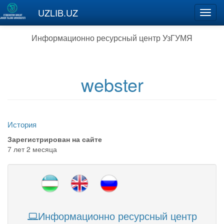
Перейти к основному содержанию
UZLIB.UZ
Toggl
navig
Информационно ресурсный центр УзГУМЯ
webster
История
Зарегистрирован на сайте
7 лет 2 месяца
Информационно ресурсный центр