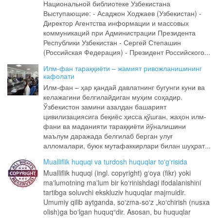
Национальной библиотеке Узбекистана
Выступающие: - Асаджон Ходжаев (Узбекистан) -
Директор Агентства информации и массовых
коммуникаций при Администрации Президента
Республики Узбекистан - Сергей Степашин
(Российская Федерация) - Президент Российского...
Илм-фан тараққиёти – жамият ривожланишининг
кафолати
Илм-фан – ҳар қандай давлатнинг бугунги куни ва
келажагини белгилайдиган муҳим соҳадир.
Ўзбекистон замини азалдан башарият
цивилизациясига беқиёс ҳисса қўшган, жаҳон илм-
фани ва маданияти тараққиёти йўналишини
маълум даражада белгилаб берган улуғ
алломалари, буюк мутафаккирлари билан шуҳрат...
Mualliflik huquqi va turdosh huquqlar to'g'risida
Mualliflik huquqi (ingl. copyright) gʻoya (fikr) yoki
maʼlumotning maʼlum bir koʻrinishdagi ifodalanishini
tartibga soluvchi ekskluziv huquqlar majmuidir.
Umumiy qilib aytganda, soʻzma-soʻz „koʻchirish (nusxa
olish)ga boʻlgan huquq“dir. Asosan, bu huquqlar