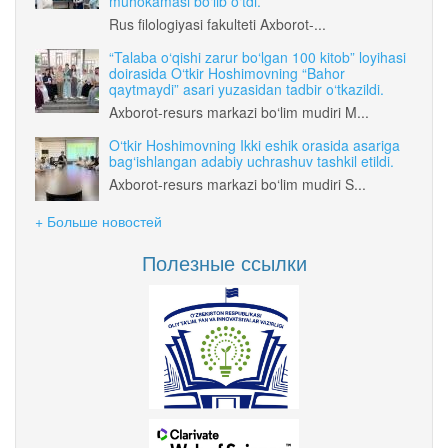
muhokamasi bo‘lib o‘tdi.
Rus filologiyasi fakulteti Axborot-...
“Talaba o‘qishi zarur bo‘lgan 100 kitob” loyihasi
doirasida O‘tkir Hoshimovning “Bahor
qaytmaydi” asari yuzasidan tadbir o‘tkazildi.
Axborot-resurs markazi bo‘lim mudiri M...
O‘tkir Hoshimovning Ikki eshik orasida asariga
bag‘ishlangan adabiy uchrashuv tashkil etildi.
Axborot-resurs markazi bo‘lim mudiri S...
+ Больше новостей
Полезные ссылки