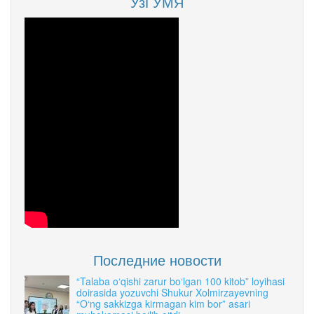
УзГУМЯ
Последние новости
“Talaba o‘qishi zarur bo‘lgan 100 kitob” loyihasi
doirasida yozuvchi Shukur Xolmirzayevning
“O‘ng sakkizga kirmagan kim bor” asari