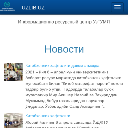
Перейти к основному содержанию
UZLIB.UZ
Toggl
navig
Информационно ресурсный центр УзГУМЯ
Новости
Китобхонлик ҳафталиги давом этмоқда
2021 – йил 8 – апрел куни университетимиз
Ахборот ресурс марказида китобхонлик ҳафталиги
муносабати билан “Китоб маърифат чироғи” номли
тадбир бўлиб ўтди. Тадбирда талабалар буюк
мутафаккир Мир Алишер Навоий ва Заҳириддин
Мухаммад Бобур ғазалларидан парчалар
ўқидилар. Ўзбек адиби Саид Ахмаднинг “...
Китобхонлик ҳафталиги
Жорий йилнинг 6 апрель санасида ЎзДЖТУ
Ахборот ресурс марказида “Китобхонлик