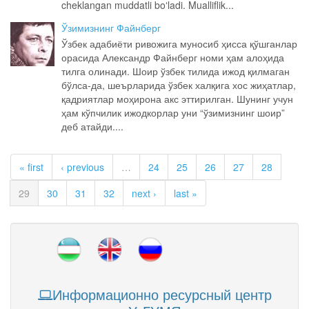
cheklangan muddatli boʻladi. Mualliflik...
Ўзимизнинг Файнберг
Ўзбек адабиёти ривожига муносиб ҳисса қўшганлар
орасида Александр Файнберг номи ҳам алоҳида
тилга олинади. Шоир ўзбек тилида ижод қилмаган
бўлса-да, шеърларида ўзбек халқига хос жиҳатлар,
қадриятлар моҳирона акс эттирилган. Шунинг учун
ҳам кўпчилик ижодкорлар уни “ўзимизнинг шоир”
деб атайди....
« first
‹ previous
…
24
25
26
27
28
29
30
31
32
next ›
last »
Информационно ресурсный центр