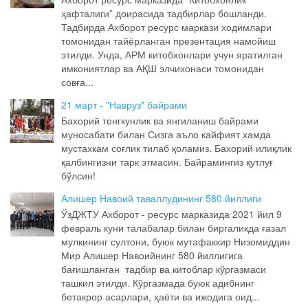
ҳафталиги” доирасида тадбирлар бошланди.
Тадбирда Ахборот ресурс маркази ходимлари
томонидан тайёрланган презентация намойиш
этилди. Унда, АРМ китобхонлари учун яратилган
имкониятлар ва АҚШ элчихонаси томонидан
совға...
21 март - "Навруз" байрами
Бахорий тенгкунлик ва янгиланиш байрами
муносабати билан Сизга аъло кайфият хамда
мустахкам соғлик тилаб қоламиз. Бахорий илиқлик
қалбингизни тарк этмасин. Байрамингиз қутлуғ
бўлсин!
Алишер Навоий таваллудининг 580 йиллиги
ЎзДЖТУ Ахборот - ресурс марказида 2021 йил 9
февраль куни талабалар билан биргаликда ғазал
мулкининг султони, буюк мутафаккир Низомиддин
Мир Алишер Навоийнинг 580 йиллигига
бағишланган тадбир ва китоблар кўргазмаси
ташкил этилди. Кўргазмада буюк адибнинг
бетакрор асарлари, ҳаёти ва ижодига оид...