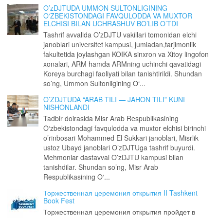
O’zDJTUDA UMMON SULTONLIGINING
O‘ZBEKISTONDAGI FAVQULODDA VA MUXTOR
ELCHISI BILAN UCHRASHUV BO’LIB O’TDI
Tashrif avvalida O’zDJTU vakillari tomonidan elchi
janoblari universitet kampusi, jumladan,tarjimonlik
fakultetida joylashgan KOIKA sinxron va Xitoy lingofon
xonalari, ARM hamda ARMning uchinchi qavatidagi
Koreya burchagi faoliyati bilan tanishtirildi. Shundan
so’ng, Ummon Sultonligining O‘...
O’ZDJTUDA “ARAB TILI — JAHON TILI” KUNI
NISHONLANDI
Tadbir doirasida Misr Arab Respublikasining
O‘zbekistondagi favqulodda va muxtor elchisi birinchi
o’rinbosari Mohammed El Sukkari janoblari, Misrlik
ustoz Ubayd janoblari O’zDJTUga tashrif buyurdi.
Mehmonlar dastavval O’zDJTU kampusi bilan
tanishdilar. Shundan so’ng, Misr Arab
Respublikasining O‘...
Торжественная церемония открытия II Tashkent
Book Fest
Торжественная церемония открытия пройдет в