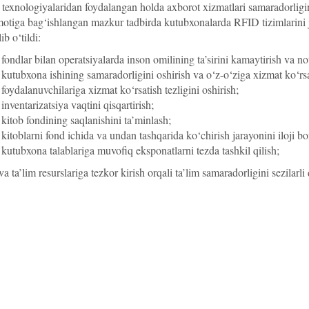
exnologiyalaridan foydalangan holda axborot xizmatlari samaradorligini
motiga bag‘ishlangan mazkur tadbirda kutubxonalarda RFID tizimlarini j
ib o‘tildi:
fondlar bilan operatsiyalarda inson omilining ta’sirini kamaytirish va not
kutubxona ishining samaradorligini oshirish va o‘z-o‘ziga xizmat ko‘rsat
foydalanuvchilariga xizmat ko‘rsatish tezligini oshirish;
inventarizatsiya vaqtini qisqartirish;
kitob fondining saqlanishini ta’minlash;
kitoblarni fond ichida va undan tashqarida ko‘chirish jarayonini iloji bo
kutubxona talablariga muvofiq eksponatlarni tezda tashkil qilish;
va ta’lim resurslariga tezkor kirish orqali ta’lim samaradorligini sezilarli