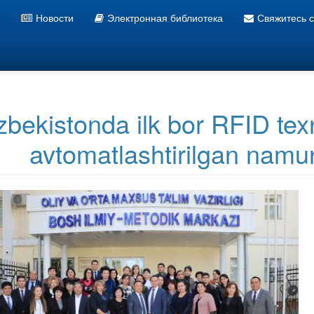
Новости
Электронная библиотека
Свяжитесь 
Информационно ресурсный центр УзГУМЯ
zbekistonda ilk bor RFID tex
avtomatlashtirilgan namu