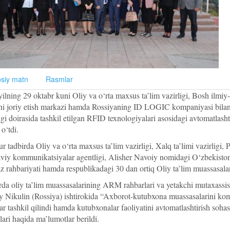
siy matn
Rasmlar
yilning 29 oktabr kuni Oliy va o‘rta maxsus ta’lim vazirligi, Bosh ilmi
mni joriy etish markazi hamda Rossiyaning ID LOGIC kompaniyasi bi
igi doirasida tashkil etilgan RFID texnologiyalari asosidagi avtomatla
 o‘tdi.
 tadbirda Oliy va o‘rta maxsus ta’lim vazirligi, Xalq ta’limi vazirligi,
iy kommunikatsiyalar agentligi, Alisher Navoiy nomidagi O‘zbekiston 
 rahbariyati hamda respublikadagi 30 dan ortiq Oliy ta’lim muassasalari
rda oliy ta’lim muassasalarining ARM rahbarlari va yetakchi mutaxass
y Nikulin (Rossiya) ishtirokida “Axborot-kutubxona muassasalarini komp
r tashkil qilindi hamda kutubxonalar faoliyatini avtomatlashtirish soh
lari haqida ma’lumotlar berildi.