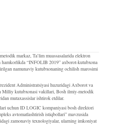
y-metodik markaz, Ta’lim muassasalarida elektron
lan hamkorlikda “INFOLIB 2019” axborot-kutubxona
shtirilgan namunaviy kutubxonaning ochilish marosimi
 Prezident Administratsiyasi huzuridagi Axborot va
Milliy kutubxonasi vakillari, Bosh ilmiy-metodik
dan mutaxassislar ishtirok etdilar.
islari uchun ID LOGIC kompaniyasi bosh direktori
leks avtomatlashtirish istiqbollari” mavzusida
asidagi zamonaviy texnologiyalar, ularning imkoniyat