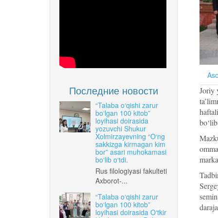
Aso
Последние новости
Joriy 
ta’li
“Talaba o‘qishi zarur
haftal
bo‘lgan 100 kitob”
loyihasi doirasida
bo‘lib
yozuvchi Shukur
Xolmirzayevning “O‘ng
Mazkur
sakkizga kirmagan kim
ommav
bor” asari muhokamasi
markaz
bo‘lib o‘tdi.
Rus filologiyasi fakulteti
Tadbi
Axborot-...
Serge
semina
“Talaba o‘qishi zarur
bo‘lgan 100 kitob”
daraja
loyihasi doirasida O‘tkir