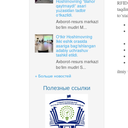
Hoshimovning “Bahor
RFID t
qaytmaydi” asari
taqdi
yuzasidan tadbir
o‘tkazildi.
to‘xtal
Axborot-resurs markazi
bo‘lim mudiri M...
O‘tkir Hoshimovning
Ikki eshik orasida
asariga bag‘ishlangan
adabiy uchrashuv
tashkil etildi.
Axborot-resurs markazi
bo‘lim mudiri S...
ilmiy 
+ Больше новостей
Полезные ссылки