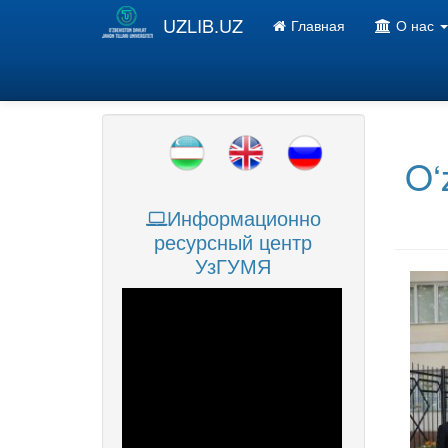
Перейти к основному содержанию
UZLIB.UZ
Главная
О нас
O‘
Информационно
ресурсный центр
УзГУМЯ