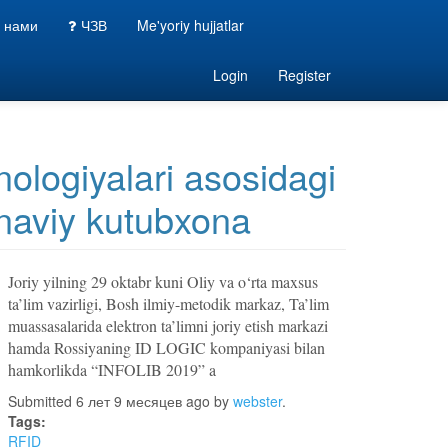
с нами
ЧЗВ
Me'yoriy hujjatlar
Login
Register
nologiyalari asosidagi
naviy kutubxona
Joriy yilning 29 oktabr kuni Oliy va o‘rta maxsus
ta’lim vazirligi, Bosh ilmiy-metodik markaz, Ta’lim
muassasalarida elektron ta’limni joriy etish markazi
hamda Rossiyaning ID LOGIC kompaniyasi bilan
hamkorlikda “INFOLIB 2019” a
Submitted 6 лет 9 месяцев ago by
webster
.
Tags:
RFID