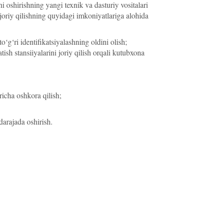
 oshirishning yangi texnik va dasturiy vositalari
oriy qilishning quyidagi imkoniyatlariga alohida
o‘g‘ri identifikatsiyalashning oldini olish;
ish stansiiyalarini joriy qilish orqali kutubxona
richa oshkora qilish;
 darajada oshirish.