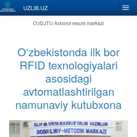
Skip to main content
UZLIB.UZ
Toggl
navig
O'zDJTU Axborot resurs markazi
O‘zbekistonda ilk bor
RFID texnologiyalari
asosidagi
avtomatlashtirilgan
namunaviy kutubxona