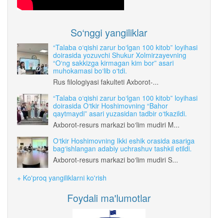
So‘nggi yangiliklar
“Talaba o‘qishi zarur bo‘lgan 100 kitob” loyihasi
doirasida yozuvchi Shukur Xolmirzayevning
“O‘ng sakkizga kirmagan kim bor” asari
muhokamasi bo‘lib o‘tdi.
Rus filologiyasi fakulteti Axborot-...
“Talaba o‘qishi zarur bo‘lgan 100 kitob” loyihasi
doirasida O‘tkir Hoshimovning “Bahor
qaytmaydi” asari yuzasidan tadbir o‘tkazildi.
Axborot-resurs markazi bo‘lim mudiri M...
O‘tkir Hoshimovning Ikki eshik orasida asariga
bag‘ishlangan adabiy uchrashuv tashkil etildi.
Axborot-resurs markazi bo‘lim mudiri S...
+ Ko'proq yangiliklarni ko'rish
Foydali ma'lumotlar