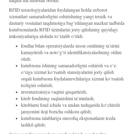
haqida ma’lumotlar berildi.
RFID texnologiyalaridan foydalangan holda axborot
xizmatlari samaradorligini oshirishning yangi texnik va
dasturiy vositalari taqdimotiga bag‘ishlangan mazkur tadbirda
kutubxonalarda RFID tizimlarini joriy qilishning quyidagi
imkoniyatlariga alohida to‘xtalib o‘tildi:
fondlar bilan operatsiyalarda inson omilining ta’sirini
kamaytirish va noto‘g‘ri identifikatsiyalashning oldini
olish;
kutubxona ishining samaradorligini oshirish va o‘z-
o‘ziga xizmat ko‘rsatish stansiiyalarini joriy qilish
orqali kutubxona foydalanuvchilariga xizmat ko‘rsatish
tezligini oshirish;
inventarizatsiya vaqtini qisqartirish;
kitob fondining saqlanishini ta’minlash;
kitoblarni fond ichida va undan tashqarida ko‘chirish
jarayonini iloji boricha oshkora qilish;
kutubxona talablariga muvofiq eksponatlarni tezda
tashkil qilish;