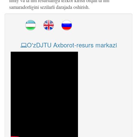
ilmiy va ta’lim resurslariga tezkor kirish orqali ta’lim
samaradorligini sezilarli darajada oshirish.
O'zDJTU Axborot-resurs markazi