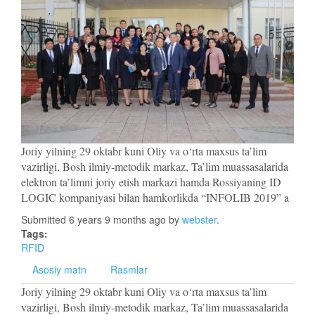
Joriy yilning 29 oktabr kuni Oliy va o‘rta maxsus ta’lim
vazirligi, Bosh ilmiy-metodik markaz, Ta’lim muassasalarida
elektron ta’limni joriy etish markazi hamda Rossiyaning ID
LOGIC kompaniyasi bilan hamkorlikda “INFOLIB 2019” a
Submitted 6 years 9 months ago by
webster
.
Tags:
RFID
Asosiy matn
Rasmlar
Joriy yilning 29 oktabr kuni Oliy va o‘rta maxsus ta’lim
vazirligi, Bosh ilmiy-metodik markaz, Ta’lim muassasalarida