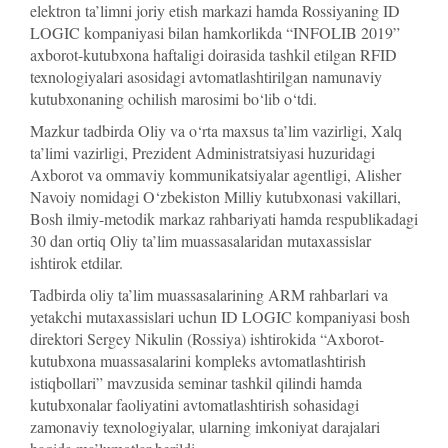
elektron ta’limni joriy etish markazi hamda Rossiyaning ID
LOGIC kompaniyasi bilan hamkorlikda “INFOLIB 2019”
axborot-kutubxona haftaligi doirasida tashkil etilgan RFID
texnologiyalari asosidagi avtomatlashtirilgan namunaviy
kutubxonaning ochilish marosimi bo‘lib o‘tdi.
Mazkur tadbirda Oliy va o‘rta maxsus ta’lim vazirligi, Xalq
ta’limi vazirligi, Prezident Administratsiyasi huzuridagi
Axborot va ommaviy kommunikatsiyalar agentligi, Alisher
Navoiy nomidagi O‘zbekiston Milliy kutubxonasi vakillari,
Bosh ilmiy-metodik markaz rahbariyati hamda respublikadagi
30 dan ortiq Oliy ta’lim muassasalaridan mutaxassislar
ishtirok etdilar.
Tadbirda oliy ta’lim muassasalarining ARM rahbarlari va
yetakchi mutaxassislari uchun ID LOGIC kompaniyasi bosh
direktori Sergey Nikulin (Rossiya) ishtirokida “Axborot-
kutubxona muassasalarini kompleks avtomatlashtirish
istiqbollari” mavzusida seminar tashkil qilindi hamda
kutubxonalar faoliyatini avtomatlashtirish sohasidagi
zamonaviy texnologiyalar, ularning imkoniyat darajalari