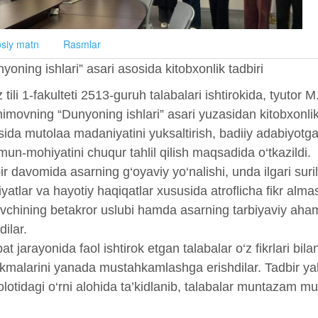
siy matn
Rasmlar
yoning ishlari” asari asosida kitobxonlik tadbiri
z tili 1-fakulteti 2513-guruh talabalari ishtirokida, tyutor
imovning “Dunyoning ishlari” asari yuzasidan kitobxonlik ta
asida mutolaa madaniyatini yuksaltirish, badiiy adabiyotg
un-mohiyatini chuqur tahlil qilish maqsadida o‘tkazildi.
r davomida asarning g‘oyaviy yo‘nalishi, unda ilgari suril
yatlar va hayotiy haqiqatlar xususida atroflicha fikr alma
vchining betakror uslubi hamda asarning tarbiyaviy aham
rdilar.
t jarayonida faol ishtirok etgan talabalar o‘z fikrlari bilan
ikmalarini yanada mustahkamlashga erishdilar. Tadbir ya
lotidagi o‘rni alohida ta’kidlanib, talabalar muntazam mut