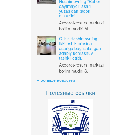
Hoshimovning “Bahor
qaytmaydi” asari
yuzasidan tadbir
o‘tkazildi.
Axborot-resurs markazi
bo‘lim mudiri M...
O‘tkir Hoshimovning
Ikki eshik orasida
asariga bag‘ishlangan
adabiy uchrashuv
tashkil etildi.
Axborot-resurs markazi
bo‘lim mudiri S...
+ Больше новостей
Полезные ссылки