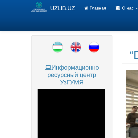
Перейти к основному содержанию
UZLIB.UZ
Главная
О нас
“D
Информационно
ресурсный центр
УзГУМЯ