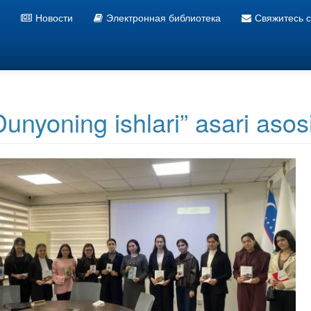
Новости
Электронная библиотека
Свяжитесь 
Информационно ресурсный центр УзГУМЯ
unyoning ishlari” asari asosi