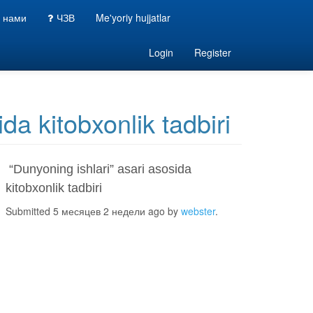
с нами
ЧЗВ
Me'yoriy hujjatlar
Login
Register
da kitobxonlik tadbiri
“Dunyoning ishlari” asari asosida
kitobxonlik tadbiri
Submitted 5 месяцев 2 недели ago by
webster
.