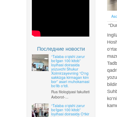
Aso
“Dun
Ingli
Hosh
Последние новости
o‘rt
mazm
“Talaba o‘qishi zarur
bo‘lgan 100 kitob”
Tadbi
loyihasi doirasida
yozuvchi Shukur
qadri
Xolmirzayevning “O‘ng
sakkizga kirmagan kim
yozu
bor” asari muhokamasi
bildi
bo‘lib o‘tdi.
Suhba
Rus filologiyasi fakulteti
Axborot-...
ko‘n
“Talaba o‘qishi zarur
kamo
bo‘lgan 100 kitob”
loyihasi doirasida O‘tkir