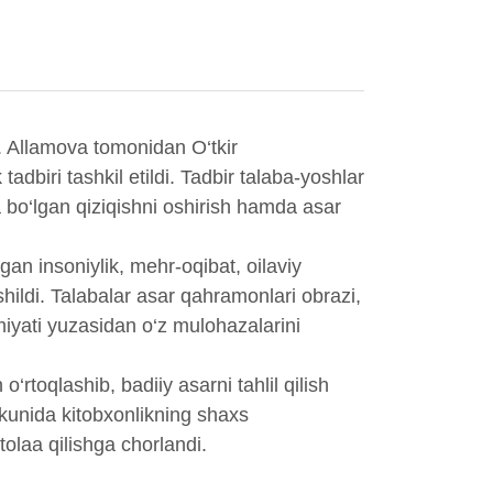
 M. Allamova tomonidan O‘tkir
dbiri tashkil etildi. Tadbir talaba-yoshlar
a bo‘lgan qiziqishni oshirish hamda asar
gan insoniylik, mehr-oqibat, oilaviy
shildi. Talabalar asar qahramonlari obrazi,
iyati yuzasidan o‘z mulohazalarini
 o‘rtoqlashib, badiiy asarni tahlil qilish
kunida kitobxonlikning shaxs
olaa qilishga chorlandi.