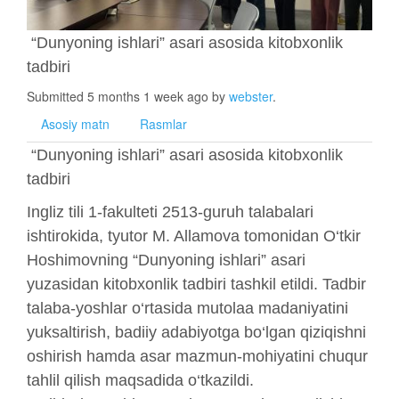
“Dunyoning ishlari” asari asosida kitobxonlik
tadbiri
Submitted 5 months 1 week ago by
webster
.
Asosiy matn
Rasmlar
“Dunyoning ishlari” asari asosida kitobxonlik
tadbiri
Ingliz tili 1-fakulteti 2513-guruh talabalari
ishtirokida, tyutor M. Allamova tomonidan O‘tkir
Hoshimovning “Dunyoning ishlari” asari
yuzasidan kitobxonlik tadbiri tashkil etildi. Tadbir
talaba-yoshlar o‘rtasida mutolaa madaniyatini
yuksaltirish, badiiy adabiyotga bo‘lgan qiziqishni
oshirish hamda asar mazmun-mohiyatini chuqur
tahlil qilish maqsadida o‘tkazildi.