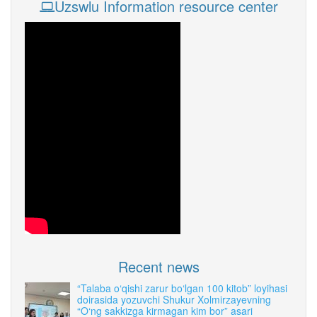
Uzswlu Information resource center
Recent news
“Talaba o‘qishi zarur bo‘lgan 100 kitob” loyihasi
doirasida yozuvchi Shukur Xolmirzayevning
“O‘ng sakkizga kirmagan kim bor” asari