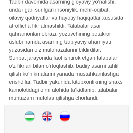
Tadbir davomida asarning g‘oyaviy yo‘nalishi,
unda ilgari surilgan insoniylik, mehr-oqibat,
oilaviy qadriyatlar va hayotiy haqiqatlar xususida
atroflicha fikr almashildi. Talabalar asar
qahramonlari obrazi, yozuvchining betakror
uslubi hamda asarning tarbiyaviy ahamiyati
yuzasidan o‘z mulohazalarini bildirdilar.
Suhbat jarayonida faol ishtirok etgan talabalar
o‘z fikrlari bilan o‘rtoqlashib, badiiy asarni tahlil
qilish ko‘nikmalarini yanada mustahkamlashga
erishdilar. Tadbir yakunida kitobxonlikning shaxs
kamolotidagi o‘rni alohida ta’kidlanib, talabalar
muntazam mutolaa qilishga chorlandi.