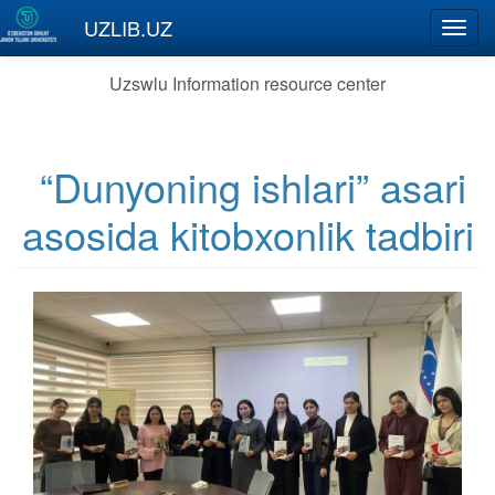
Skip to main content
UZLIB.UZ
Toggl
navig
Uzswlu Information resource center
“Dunyoning ishlari” asari
asosida kitobxonlik tadbiri