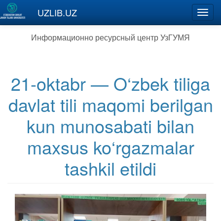
Перейти к основному содержанию
UZLIB.UZ
Toggl
navig
Информационно ресурсный центр УзГУМЯ
21-oktabr — O‘zbek tiliga
davlat tili maqomi berilgan
kun munosabati bilan
maxsus ko‘rgazmalar
tashkil etildi