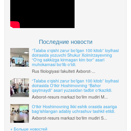
Последние новости
“Talaba o‘qishi zarur bo‘lgan 100 kitob” loyihasi
doirasida yozuvchi Shukur Xolmirzayevning
“O‘ng sakkizga kirmagan kim bor” asari
muhokamasi bo‘lib o‘tdi.
Rus filologiyasi fakulteti Axborot-...
“Talaba o‘qishi zarur bo‘lgan 100 kitob” loyihasi
doirasida O‘tkir Hoshimovning “Bahor
qaytmaydi” asari yuzasidan tadbir o‘tkazildi.
Axborot-resurs markazi bo‘lim mudiri M...
O‘tkir Hoshimovning Ikki eshik orasida asariga
bag‘ishlangan adabiy uchrashuv tashkil etildi.
Axborot-resurs markazi bo‘lim mudiri S...
+ Больше новостей