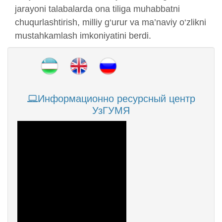
jarayoni talabalarda ona tiliga muhabbatni
chuqurlashtirish, milliy g‘urur va ma’naviy o‘zlikni
mustahkamlash imkoniyatini berdi.
Информационно ресурсный центр
УзГУМЯ