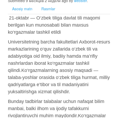
Submitted 9 месяцев 2 недели ago by
webster
.
Asosiy matn
Rasmlar
21-oktabr — O‘zbek tiliga davlat tili maqomi
berilgan kun munosabati bilan maxsus
ko‘rgazmalar tashkil etildi
Universitetning barcha fakultetlari Axborot-resurs
markazlarining o‘quv zallarida o‘zbek tili va
adabiyotiga oid ilmiy, badiiy hamda ma’rifiy
nashrlardan iborat ko‘rgazmalar tashkil
qilindi.Ko‘rgazmalarning asosiy maqsadi —
talaba-yoshlar orasida o‘zbek tiliga hurmat, milliy
qadriyatlarga e’tibor va til madaniyatini
yuksaltirishga xizmat qilishdir.
Bunday tadbirlar talabalar uchun nafaqat bilim
manbai, balki ilhom va ijodiy tafakkurni
rivojlantiruvchi muhim maydondir.Ko‘rgazmalar