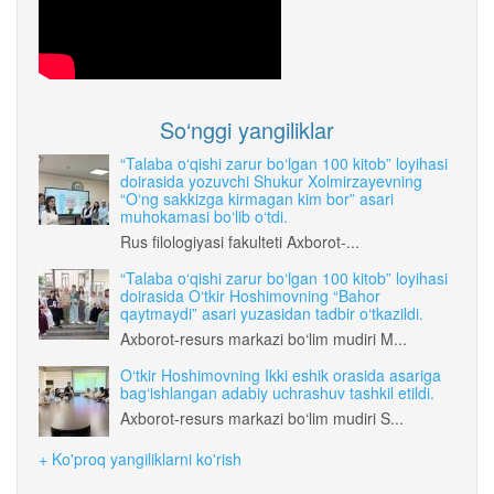
So‘nggi yangiliklar
“Talaba o‘qishi zarur bo‘lgan 100 kitob” loyihasi
doirasida yozuvchi Shukur Xolmirzayevning
“O‘ng sakkizga kirmagan kim bor” asari
muhokamasi bo‘lib o‘tdi.
Rus filologiyasi fakulteti Axborot-...
“Talaba o‘qishi zarur bo‘lgan 100 kitob” loyihasi
doirasida O‘tkir Hoshimovning “Bahor
qaytmaydi” asari yuzasidan tadbir o‘tkazildi.
Axborot-resurs markazi bo‘lim mudiri M...
O‘tkir Hoshimovning Ikki eshik orasida asariga
bag‘ishlangan adabiy uchrashuv tashkil etildi.
Axborot-resurs markazi bo‘lim mudiri S...
+ Ko'proq yangiliklarni ko'rish