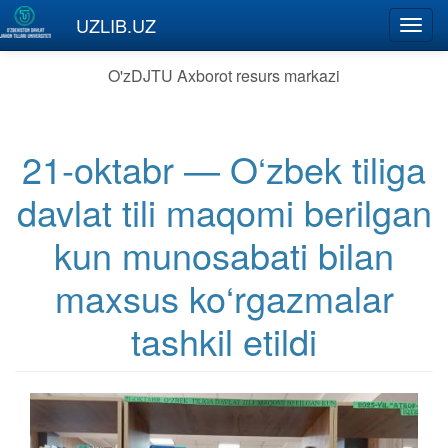
Skip to main content
UZLIB.UZ
Toggl
navig
O'zDJTU Axborot resurs markazi
21-oktabr — O‘zbek tiliga
davlat tili maqomi berilgan
kun munosabati bilan
maxsus ko‘rgazmalar
tashkil etildi