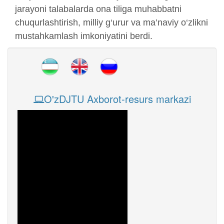
jarayoni talabalarda ona tiliga muhabbatni
chuqurlashtirish, milliy g‘urur va ma’naviy o‘zlikni
mustahkamlash imkoniyatini berdi.
O'zDJTU Axborot-resurs markazi