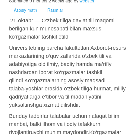
Submitted 9 months 2 weeks ago by
webster
.
Asosiy matn
Rasmlar
21-oktabr — O‘zbek tiliga davlat tili maqomi
berilgan kun munosabati bilan maxsus
ko‘rgazmalar tashkil etildi
Universitetning barcha fakultetlari Axborot-resurs
markazlarining o‘quv zallarida o‘zbek tili va
adabiyotiga oid ilmiy, badiiy hamda ma’rifiy
nashrlardan iborat ko‘rgazmalar tashkil
qilindi.Ko‘rgazmalarning asosiy maqsadi —
talaba-yoshlar orasida o‘zbek tiliga hurmat, milliy
qadriyatlarga e’tibor va til madaniyatini
yuksaltirishga xizmat qilishdir.
Bunday tadbirlar talabalar uchun nafaqat bilim
manbai, balki ilhom va ijodiy tafakkurni
rivojlantiruvchi muhim maydondir.Ko‘rgazmalar