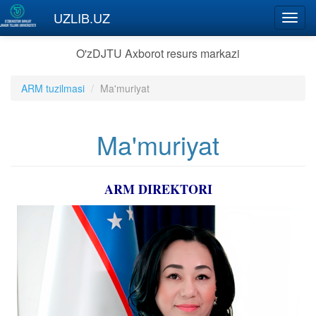
Skip to main content
UZLIB.UZ
Toggl
navig
O'zDJTU Axborot resurs markazi
ARM tuzilmasi
Ma'muriyat
Ma'muriyat
ARM DIREKTORI