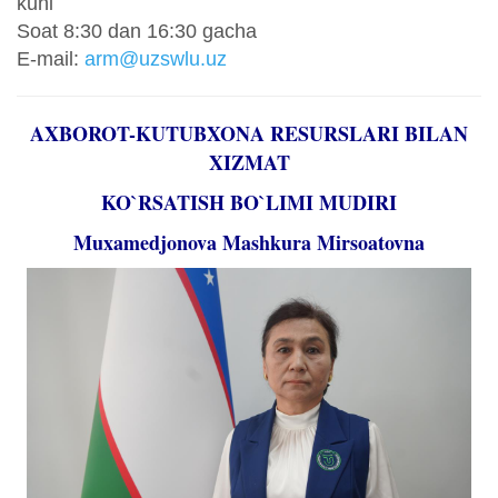
kuni
Sоat 8:30 dan 16:30 gacha
E-mail:
arm@uzswlu.uz
AXBOROT-KUTUBXONA RESURSLARI BILAN
XIZMAT
KO`RSATISH BO`LIMI MUDIRI
Muxamedjonova Mashkura Mirsoatovna