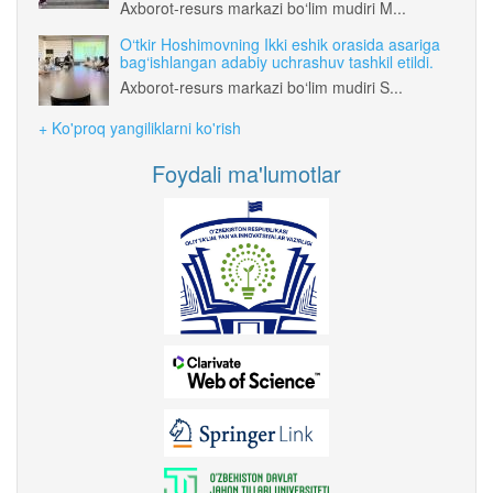
Axborot-resurs markazi bo‘lim mudiri M...
O‘tkir Hoshimovning Ikki eshik orasida asariga
bag‘ishlangan adabiy uchrashuv tashkil etildi.
Axborot-resurs markazi bo‘lim mudiri S...
+ Ko'proq yangiliklarni ko'rish
Foydali ma'lumotlar