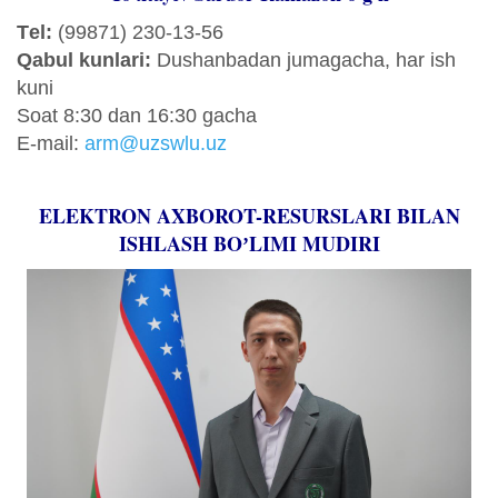
Tеl:
(99871) 230-13-56
Qabul kunlari:
Dushanbadan jumagacha, har ish
kuni
Sоat 8:30 dan 16:30 gacha
E-mail:
arm@uzswlu.uz
ELEKTRON AXBOROT-RESURSLARI BILAN
ISHLASH BOʼLIMI MUDIRI