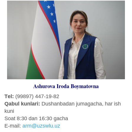
Ashurova Iroda Boymatovna
Tеl:
(99897) 447-19-82
Qabul kunlari:
Dushanbadan jumagacha, har ish
kuni
Sоat 8:30 dan 16:30 gacha
E-mail:
arm@uzswlu.uz