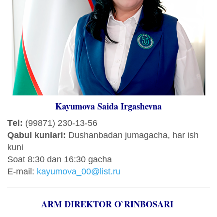
Kayumova Saida Irgashevna
Tеl:
(99871) 230-13-56
Qabul kunlari:
Dushanbadan jumagacha, har ish
kuni
Sоat 8:30 dan 16:30 gacha
E-mail:
kayumova_00@list.ru
ARM DIREKTOR O`RINBOSARI