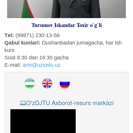
Tursunov Iskandar Toxir o`g`li
Tеl:
(99871) 230-13-56
Qabul kunlari:
Dushanbadan jumagacha, har ish
kuni
Sоat 8:30 dan 16:30 gacha
E-mail:
arm@uzswlu.uz
O'zDJTU Axborot-resurs markazi