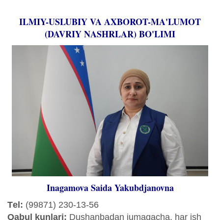
ILMIY-USLUBIY VA AXBOROT-MA'LUMOT
(DAVRIY NASHRLAR) BO'LIMI
Inagamova Saida Yakubdjanovna
Tеl:
(99871) 230-13-56
Qabul kunlari:
Dushanbadan jumagacha, har ish