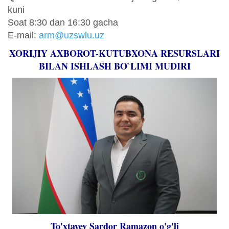
kuni
Sоat 8:30 dan 16:30 gacha
E-mail:
arm@uzswlu.uz
XORIJIY AXBOROT-KUTUBXONA RESURSLARI
BILAN ISHLASH BO`LIMI MUDIRI
To'xtayev Sardor Ramazon o'g'li