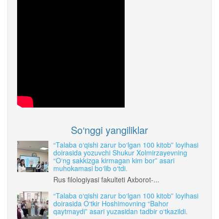
So‘nggi yangiliklar
“Talaba o‘qishi zarur bo‘lgan 100 kitob” loyihasi
doirasida yozuvchi Shukur Xolmirzayevning
“O‘ng sakkizga kirmagan kim bor” asari
muhokamasi bo‘lib o‘tdi.
Rus filologiyasi fakulteti Axborot-...
“Talaba o‘qishi zarur bo‘lgan 100 kitob” loyihasi
doirasida O‘tkir Hoshimovning “Bahor
qaytmaydi” asari yuzasidan tadbir o‘tkazildi.