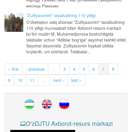
месяца Рамазан
"Zulfiyaxonim" tavalludining 110 yilligi
O‘zbekiston xalq shoirasi "Zulfiyaxonim" tavalludining
110 yilligi munosabati bilan Axborot-resurs markazi
bo‘lim mudiri M. Muhamedjonova boshchiligida
talabalar uchun "Adiblar bog‘iga" sayohat tashkil etildi.
Sayohat davomida Zulfiyaxonim haykali oldida
to‘planib, uni xotirlandi. Talabalar...
« first
‹ previous
…
3
4
5
6
7
8
9
10
11
…
next ›
last »
O'zDJTU Axborot-resurs markazi