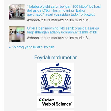
“Talaba o‘qishi zarur bo‘lgan 100 kitob” loyihasi
doirasida O‘tkir Hoshimovning “Bahor
qaytmaydi” asari yuzasidan tadbir o‘tkazildi.
Axborot-resurs markazi bo‘lim mudiri M...
O‘tkir Hoshimovning Ikki eshik orasida asariga
bag‘ishlangan adabiy uchrashuv tashkil etildi.
Axborot-resurs markazi bo‘lim mudiri S...
+ Ko'proq yangiliklarni ko'rish
Foydali ma'lumotlar