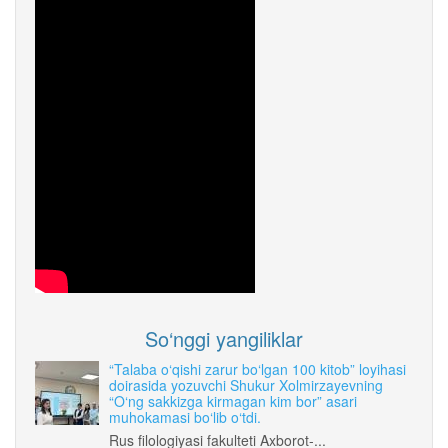
So‘nggi yangiliklar
“Talaba o‘qishi zarur bo‘lgan 100 kitob” loyihasi
doirasida yozuvchi Shukur Xolmirzayevning
“O‘ng sakkizga kirmagan kim bor” asari
muhokamasi bo‘lib o‘tdi.
Rus filologiyasi fakulteti Axborot-...