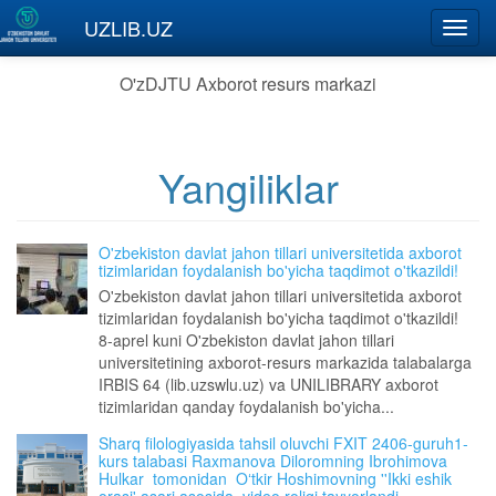
Skip to main content
UZLIB.UZ
Toggl
navig
O'zDJTU Axborot resurs markazi
Yangiliklar
O'zbekiston davlat jahon tillari universitetida axborot
tizimlaridan foydalanish bo'yicha taqdimot o'tkazildi!
O'zbekiston davlat jahon tillari universitetida axborot
tizimlaridan foydalanish bo'yicha taqdimot o'tkazildi!
8-aprel kuni O'zbekiston davlat jahon tillari
universitetining axborot-resurs markazida talabalarga
IRBIS 64 (lib.uzswlu.uz) va UNILIBRARY axborot
tizimlaridan qanday foydalanish bo'yicha...
Sharq filologiyasida tahsil oluvchi FXIT 2406-guruh1-
kurs talabasi Raxmanova Diloromning Ibrohimova
Hulkar tomonidan Oʻtkir Hoshimovning ''Ikki eshik