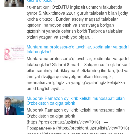
kecha oʻtkazdi.
10-mart kuni OʻzDJTU Ingliz tili uchinchi fakultetida
tyutor S.Muxitdinova 2201 guruh talabalari bilan Ijodiy
kecha oʻtkazdi. Bundan asosiy maqsad talabalar
iqtidorini namoyon etish va sheʼriyatga boʻlgan
qiziqishini yanada oshirish boʻldi Tadbirda talabalar
oʻzlari yozgan va sevib yod olgan...
Muhtarama professor-o‘qituvchilar, xodimalar va qadrli
talaba qizlar!
Muhtarama professor-o‘qituvchilar, xodimalar va qadrli
talaba qizlar! Sizlarni 8 mart – Xalqaro xotin-qizlar kuni
bilan samimiy tabriklayman! Sizlarning ilm-fan, ijod va
jamiyat rivojiga qo‘shayotgan ulkan hissangiz,
mehnatsevarligingiz va yangi g‘oyalaringiz kelajakka
umid bag‘ishlaydi....
Muborak Ramazon oyi kirib kelishi munosabati bilan
O‘zbekiston xalqiga tabrik
Muborak Ramazon oyi kirib kelishi munosabati bilan
O‘zbekiston xalqiga tabrik
(https://president.uz/uz/lists/view/7916) —
Поздравление (https://president.uz/ru/lists/view/7916)
народу Узбекистана с наступлением священного