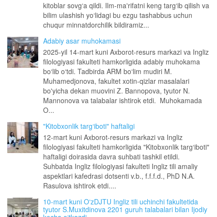
kitoblar sovg‘a qildi. Ilm-ma'rifatni keng targ‘ib qilish va
bilim ulashish yo‘lidagi bu ezgu tashabbus uchun
chuqur minnatdorchilik bildiramiz...
Adabiy asar muhokamasi
2025-yil 14-mart kuni Axborot-resurs markazi va Ingliz
filologiyasi fakulteti hamkorligida adabiy muhokama
bo‘lib o‘tdi. Tadbirda ARM bo‘lim mudiri M.
Muhamedjonova, fakultet xotin-qizlar masalalari
bo'yicha dekan muovini Z. Bannopova, tyutor N.
Mannonova va talabalar ishtirok etdi. Muhokamada
O...
"Kitobxonlik targ‘iboti" haftaligi
12-mart kuni Axborot-resurs markazi va Ingliz
filologiyasi fakulteti hamkorligida "Kitobxonlik targ‘iboti"
haftaligi doirasida davra suhbati tashkil etildi.
Suhbatda Ingliz filologiyasi fakulteti Ingliz tili amaliy
aspektlari kafedrasi dotsenti v.b., f.f.f.d., PhD N.A.
Rasulova ishtirok etdi....
10-mart kuni OʻzDJTU Ingliz tili uchinchi fakultetida
tyutor S.Muxitdinova 2201 guruh talabalari bilan Ijodiy