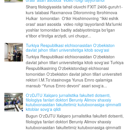
orasi' asari asosida video roligi tayyorlandi
Sharq filologiyasida tahsil oluvchi FXIT 2406-guruh1-
kurs talabasi Raxmanova Diloromning Ibrohimova
Hulkar tomonidan Oʻtkir Hoshimovning ''Ikki eshik
orasi' asari asosida video roligi tayyorlandi Ma'lumki
yoshlar tomonidan badiiy adabiyotimizga bo'lgan
e'tibor e'tirofga arziydi, uni chuqur...
Turkiya Respublikasi elchixonasidan O‘zbekiston
davlat jahon tillari universitetiga kitob sovg‘asi
Turkiya Respublikasi elchixonasidan O‘zbekiston
davlat jahon tillari universitetiga kitob sovg‘asi Turkiya
Respublikasining O‘zbekistondagi elchixonasi
tomonidan O‘zbekiston davlat jahon tillari universiteti
rektori I.M.To‘xtasinovga Yunus Emro qalamiga
mansub “Yunus Emro devoni” asari sovg‘a...
O‘zDJTU Xalqaro jurnalistika fakulteti dotsenti,
filologiya fanlari doktori Beruniy Alimov shaxsiy
kutubxonasidan fakultetimiz kutubxonasiga qimmatli
kitoblar sovg‘a qildi
Bugun O‘zDJTU Xalqaro jurnalistika fakulteti dotsenti,
filologiya fanlari doktori Beruniy Alimov shaxsiy
kutubxonasidan fakultetimiz kutubxonasiga qimmatli