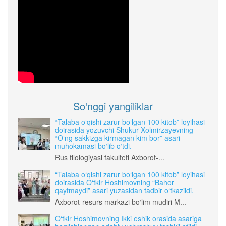
So‘nggi yangiliklar
“Talaba o‘qishi zarur bo‘lgan 100 kitob” loyihasi
doirasida yozuvchi Shukur Xolmirzayevning
“O‘ng sakkizga kirmagan kim bor” asari
muhokamasi bo‘lib o‘tdi.
Rus filologiyasi fakulteti Axborot-...
“Talaba o‘qishi zarur bo‘lgan 100 kitob” loyihasi
doirasida O‘tkir Hoshimovning “Bahor
qaytmaydi” asari yuzasidan tadbir o‘tkazildi.
Axborot-resurs markazi bo‘lim mudiri M...
O‘tkir Hoshimovning Ikki eshik orasida asariga