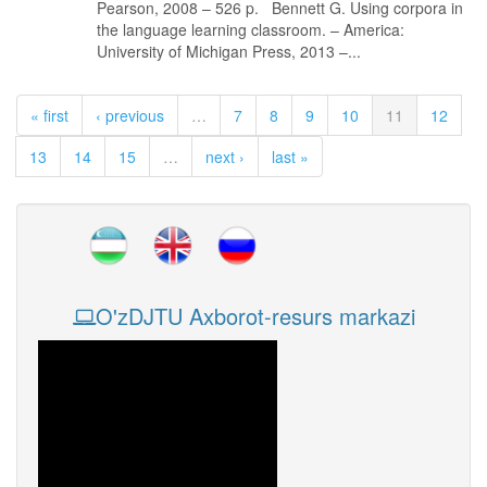
Pearson, 2008 – 526 p. Bennett G. Using corpora in
the language learning classroom. – America:
University of Michigan Press, 2013 –...
« first
‹ previous
…
7
8
9
10
11
12
13
14
15
…
next ›
last »
O'zDJTU Axborot-resurs markazi