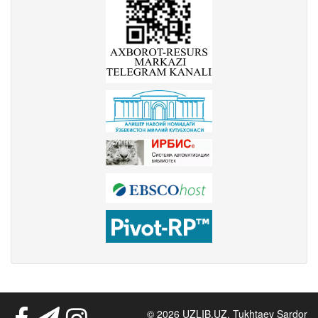
© 2026 UZLIB.UZ. Tukhtaev Sardor