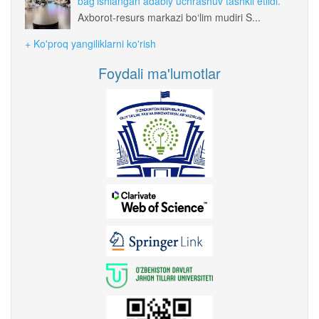
bag‘ishlangan adabiy uchrashuv tashkil etildi.
Axborot-resurs markazi bo‘lim mudiri S...
+ Ko'proq yangiliklarni ko'rish
Foydali ma'lumotlar