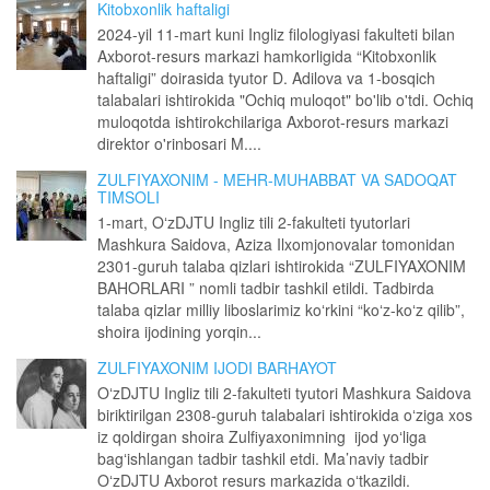
Kitobxonlik haftaligi
2024-yil 11-mart kuni Ingliz filologiyasi fakulteti bilan
Axborot-resurs markazi hamkorligida “Kitobxonlik
haftaligi” doirasida tyutor D. Adilova va 1-bosqich
talabalari ishtirokida "Ochiq muloqot" bo'lib o'tdi. Ochiq
muloqotda ishtirokchilariga Axborot-resurs markazi
direktor o'rinbosari M....
ZULFIYAXONIM - MEHR-MUHABBAT VA SADOQAT
TIMSOLI
1-mart, OʻzDJTU Ingliz tili 2-fakulteti tyutorlari
Mashkura Saidova, Aziza Ilxomjonovalar tomonidan
2301-guruh talaba qizlari ishtirokida “ZULFIYAXONIM
BAHORLARI ” nomli tadbir tashkil etildi. Tadbirda
talaba qizlar milliy liboslarimiz koʻrkini “koʻz-koʻz qilib”,
shoira ijodining yorqin...
ZULFIYAXONIM IJODI BARHAYOT
OʻzDJTU Ingliz tili 2-fakulteti tyutori Mashkura Saidova
biriktirilgan 2308-guruh talabalari ishtirokida oʻziga xos
iz qoldirgan shoira Zulfiyaxonimning ijod yoʻliga
bagʻishlangan tadbir tashkil etdi. Ma’naviy tadbir
OʻzDJTU Axborot resurs markazida oʻtkazildi.