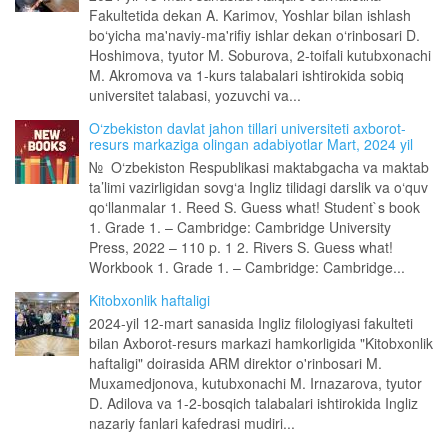
Fakultetida dekan A. Karimov, Yoshlar bilan ishlash
bo‘yicha ma'naviy-ma'rifiy ishlar dekan o‘rinbosari D.
Hoshimova, tyutor M. Soburova, 2-toifali kutubxonachi
M. Akromova va 1-kurs talabalari ishtirokida sobiq
universitet talabasi, yozuvchi va...
O‘zbekiston davlat jahon tillari universiteti axborot-
resurs markaziga olingan adabiyotlar Mart, 2024 yil
№ O‘zbekiston Respublikasi maktabgacha va maktab
ta’limi vazirligidan sovg‘a Ingliz tilidagi darslik va o‘quv
qo‘llanmalar 1. Reed S. Guess what! Student`s book
1. Grade 1. – Cambridge: Cambridge University
Press, 2022 – 110 p. 1 2. Rivers S. Guess what!
Workbook 1. Grade 1. – Cambridge: Cambridge...
Kitobxonlik haftaligi
2024-yil 12-mart sanasida Ingliz filologiyasi fakulteti
bilan Axborot-resurs markazi hamkorligida "Kitobxonlik
haftaligi" doirasida ARM direktor o'rinbosari M.
Muxamedjonova, kutubxonachi M. Irnazarova, tyutor
D. Adilova va 1-2-bosqich talabalari ishtirokida Ingliz
nazariy fanlari kafedrasi mudiri...