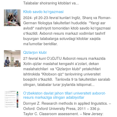
Talabalar shoiraning kitoblari va...
Kitob savdo ko'rgazmasi
2024- yil 20-23-fevral kunlari Ingliz, Sharq va Roman-
German filologiya fakultetlari hududida "Yangi asr
avlodi" nashriyoti tomonidan kitob savdo ko'rgazmasi
o'tkazildi. Axborot-resurs markazi xodimlari tashrif
buyurgan talabalarga sotuvdagi kitoblar xaqida
ma'lumotlar beridilar.
Qizlarjon klubi
27-fevral kuni O’zDJTU Axborot-resurs markazida
Xotin-qizlar maslahat kengashi a'zolari, dekan
maslahatchilari va "Qizlarjon klubi" yetakchilari
ishtirokida "Kitobxon qiz" tanlovining universitet
bosqichi o'tkazildi. Tanlovda 9 ta fakultetdan saralab
olingan, talabalar turar joylarida istiqomat...
O‘zbekiston davlat jahon tillari universiteti axborot-
resurs markaziga olingan adabiyotlar
Dornyei Z. Research methods in applied linguistics. –
Oxford: Oxford University Press, 2011 – 336 p.
Taylor C. Classroom assessment. – New Jersey: