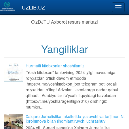
Skip to main content
UZLIB.UZ
Toggl
navig
O'zDJTU Axborot resurs markazi
Yangiliklar
Hurmatli kitobxonlar shoshilamiz!
“Yosh kitobxon” tanlovining 2024-yilgi mavsumiga
ro‘yxatdan o‘tish davom etmoqda
https://t.me/yoshkitobxon_bot telegram boti orqali
ro‘yxatdan o‘ting! Arizalar 1-sentabrga qadar qabul
qilinadi. Adabiyotlar ro‘yxatini quyidagi havoladan
(https://t.me/yoshlaragentligi/9310) olishingiz
mumkin....
Xalqaro Jurnalistika fakultetida yozuvchi va tarjimon N.
Ibrohimova bilan ilhomlantiruvchi uchrashuv
2024 yil 18-mart sanasida Xalqaro Jurnalistika