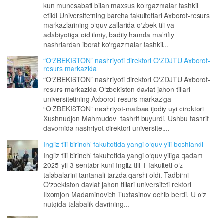
kun munosabati bilan maxsus ko‘rgazmalar tashkil
etildi Universitetning barcha fakultetlari Axborot-resurs
markazlarining o‘quv zallarida o‘zbek tili va
adabiyotiga oid ilmiy, badiiy hamda ma’rifiy
nashrlardan iborat ko‘rgazmalar tashkil...
“O‘ZBEKISTON” nashriyoti direktori O‘ZDJTU Axborot-
resurs markazida
“O‘ZBEKISTON” nashriyoti direktori O‘ZDJTU Axborot-
resurs markazida O‘zbekiston davlat jahon tillari
universitetining Axborot-resurs markaziga
“O‘ZBEKISTON” nashriyot-matbaa ijodiy uyi direktori
Xushnudjon Mahmudov tashrif buyurdi. Ushbu tashrif
davomida nashriyot direktori universitet...
Ingliz tili birinchi fakultetida yangi o‘quv yili boshlandi
Ingliz tili birinchi fakultetida yangi o‘quv yiliga qadam
2025-yil 3-sentabr kuni Ingliz tili 1-fakulteti o‘z
talabalarini tantanali tarzda qarshi oldi. Tadbirni
O‘zbekiston davlat jahon tillari universiteti rektori
Ilxomjon Madaminovich Tuxtasinov ochib berdi. U o‘z
nutqida talabalik davrining...