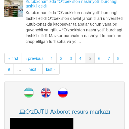
Kutubxonamizda “O‘zbekiston nashriyoti” burchagi
tashkil etildi
Kutubxonamizda “O‘zbekiston nashriyoti” burchagi
tashkil etildi O‘zbekiston davlat jahon tillari universiteti
kutubxonasida kitobsevar talabalar uchun yana bir
quvonchli yangilik – “O‘zbekiston nashriyoti” burchagi
tashkil etildi. Mazkur burchakda nashriyot tomonidan
chop etilgan turli soha va yo‘...
« first
‹ previous
1
2
3
4
5
6
7
8
9
…
next ›
last »
O'zDJTU Axborot-resurs markazi