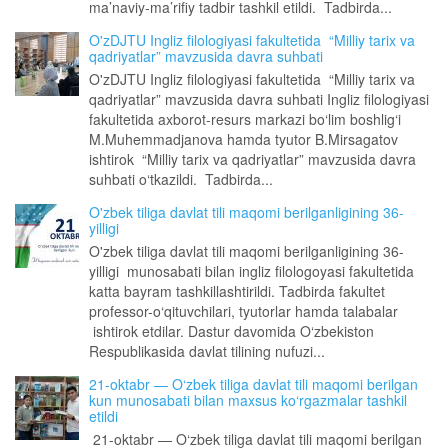
ma’naviy-ma’rifiy tadbir tashkil etildi. Tadbirda...
O'zDJTU Ingliz filologiyasi fakultetida “Milliy tarix va
qadriyatlar” mavzusida davra suhbati
O'zDJTU Ingliz filologiyasi fakultetida “Milliy tarix va
qadriyatlar” mavzusida davra suhbati Ingliz filologiyasi
fakultetida axborot-resurs markazi bo‘lim boshlig‘i
M.Muhemmadjanova hamda tyutor B.Mirsagatov
ishtirok “Milliy tarix va qadriyatlar” mavzusida davra
suhbati o‘tkazildi. Tadbirda...
O'zbek tiliga davlat tili maqomi berilganligining 36-
yilligi
O'zbek tiliga davlat tili maqomi berilganligining 36-
yilligi munosabati bilan ingliz filologoyasi fakultetida
katta bayram tashkillashtirildi. Tadbirda fakultet
professor-o‘qituvchilari, tyutorlar hamda talabalar
ishtirok etdilar. Dastur davomida O‘zbekiston
Respublikasida davlat tilining nufuzi...
21-oktabr — O‘zbek tiliga davlat tili maqomi berilgan
kun munosabati bilan maxsus ko‘rgazmalar tashkil
etildi
21-oktabr — O‘zbek tiliga davlat tili maqomi berilgan