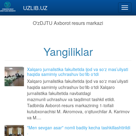
Skip to main content
UZLIB.UZ
Toggl
navig
O'zDJTU Axborot resurs markazi
Yangiliklar
Xalqaro jurnalistika fakultetida ijod va so‘z mas’uliyati
haqida samimiy uchrashuv bo‘lib o‘tdi
Xalqaro jurnalistika fakultetida ijod va so‘z mas’uliyati
haqida samimiy uchrashuv bo‘lib o‘tdi Xalqaro
jurnalistika fakultetida navbatdagi
mazmunli uchrashuv va taqdimot tashkil etildi.
Tadbirda Axborot-resurs markazining 1-toifali
kutubxonachisi M. Akromova, o‘qituvchilar A. Karimov
va M....
"Men sevgan asar" nomli badiiy kecha tashkillashtirildi
.