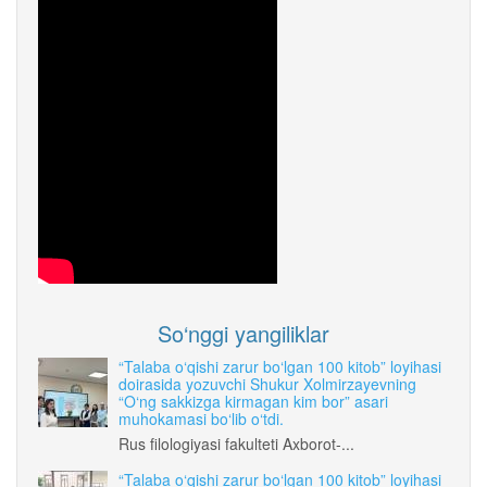
So‘nggi yangiliklar
“Talaba o‘qishi zarur bo‘lgan 100 kitob” loyihasi
doirasida yozuvchi Shukur Xolmirzayevning
“O‘ng sakkizga kirmagan kim bor” asari
muhokamasi bo‘lib o‘tdi.
Rus filologiyasi fakulteti Axborot-...
“Talaba o‘qishi zarur bo‘lgan 100 kitob” loyihasi