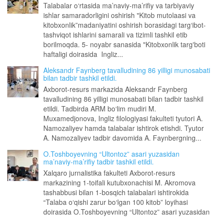
Talabalar o‘rtasida ma’naviy-ma’rifiy va tarbiyaviy
ishlar samaradorligini oshirish "Kitob mutolaasi va
kitobxonlik”madaniyatini oshirish borasidagi targ‘ibot-
tashviqot ishlarini samarali va tizimli tashkil etib
borilmoqda. 5- noyabr sanasida "Kitobxonlik targ'boti
haftaligi doirasida Ingliz...
Aleksandr Faynberg tavalludining 86 yilligi munosabati
bilan tadbir tashkil etildi.
Axborot-resurs markazida Aleksandr Faynberg
tavalludining 86 yilligi munosabati bilan tadbir tashkil
etildi. Tadbirda ARM bo‘lim mudiri M.
Muxamedjonova, Ingliz filologiyasi fakulteti tyutori A.
Namozaliyev hamda talabalar ishtirok etishdi. Tyutor
A. Namozaliyev tadbir davomida A. Faynbergning...
O.Toshboyevning “Ultontoz” asari yuzasidan
ma’naviy-ma’rifiy tadbir tashkil etildi.
Xalqaro jurnalistika fakulteti Axborot-resurs
markazining 1-toifali kutubxonachisi M. Akromova
tashabbusi bilan 1-bosqich talabalari ishtirokida
“Talaba o‘qishi zarur bo‘lgan 100 kitob” loyihasi
doirasida O.Toshboyevning “Ultontoz” asari yuzasidan