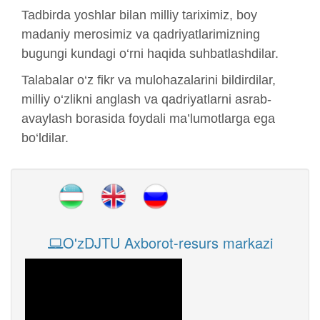
Tadbirda yoshlar bilan milliy tariximiz, boy
madaniy merosimiz va qadriyatlarimizning
bugungi kundagi o‘rni haqida suhbatlashdilar.
Talabalar o‘z fikr va mulohazalarini bildirdilar,
milliy o‘zlikni anglash va qadriyatlarni asrab-
avaylash borasida foydali ma’lumotlarga ega
bo‘ldilar.
O'zDJTU Axborot-resurs markazi