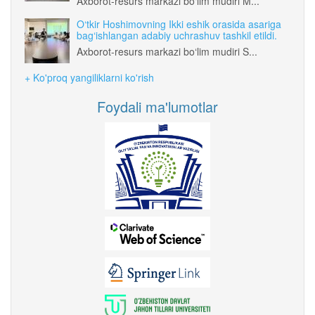
Axborot-resurs markazi bo‘lim mudiri M...
O‘tkir Hoshimovning Ikki eshik orasida asariga
bag‘ishlangan adabiy uchrashuv tashkil etildi.
Axborot-resurs markazi bo‘lim mudiri S...
+ Ko'proq yangiliklarni ko'rish
Foydali ma'lumotlar