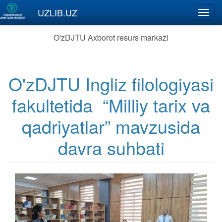
Skip to main content
UZLIB.UZ
Toggl
navig
O'zDJTU Axborot resurs markazi
O'zDJTU Ingliz filologiyasi
fakultetida “Milliy tarix va
qadriyatlar” mavzusida
davra suhbati