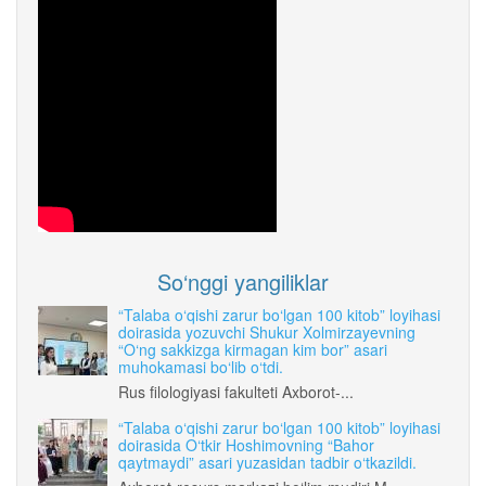
So‘nggi yangiliklar
“Talaba o‘qishi zarur bo‘lgan 100 kitob” loyihasi
doirasida yozuvchi Shukur Xolmirzayevning
“O‘ng sakkizga kirmagan kim bor” asari
muhokamasi bo‘lib o‘tdi.
Rus filologiyasi fakulteti Axborot-...
“Talaba o‘qishi zarur bo‘lgan 100 kitob” loyihasi
doirasida O‘tkir Hoshimovning “Bahor
qaytmaydi” asari yuzasidan tadbir o‘tkazildi.