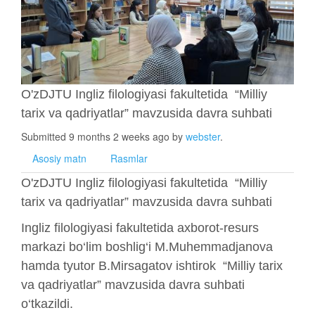
O'zDJTU Ingliz filologiyasi fakultetida “Milliy
tarix va qadriyatlar” mavzusida davra suhbati
Submitted 9 months 2 weeks ago by
webster
.
Asosiy matn
Rasmlar
O'zDJTU Ingliz filologiyasi fakultetida “Milliy
tarix va qadriyatlar” mavzusida davra suhbati
Ingliz filologiyasi fakultetida axborot-resurs
markazi bo‘lim boshlig‘i M.Muhemmadjanova
hamda tyutor B.Mirsagatov ishtirok “Milliy tarix
va qadriyatlar” mavzusida davra suhbati
o‘tkazildi.