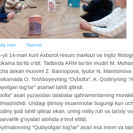
siy matn
Rasmlar
-yil 14-mart kuni Axborot-resurs markazi va Ingliz filologi
kama bo‘lib o‘tdi. Tadbirda ARM bo‘lim mudiri M. Muhame
icha dekan muovini Z. Bannopova, tyutor N. Mannonova va 
kamada O. Toshboyevning "Oybolta", A. Qodiriyning "Adi
yotgan tog‘lar" asarlari tahlil qilindi.
olta" asari yuzasidan talabalar qahramonlarning murakka
 almashishdi. Undagi ijtimoiy muammolar bugungi kun uchu
diriy ijodi tahlil qilinar ekan, uning milliy ruh va tarixiy 
arvarlik g‘oyalari alohida e’tirof etildi.
Aytmatovning "Qulayotgan tog‘lar" asari esa inson va tab