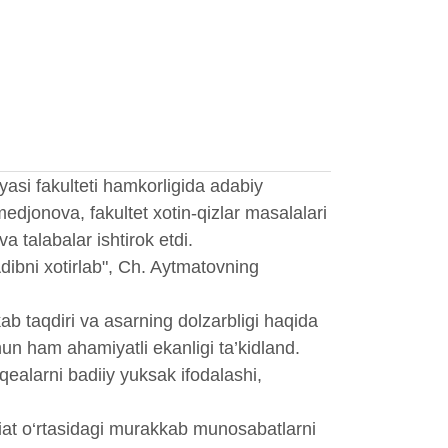
yasi fakulteti hamkorligida adabiy
djonova, fakultet xotin-qizlar masalalari
talabalar ishtirok etdi.
bni xotirlab", Ch. Aytmatovning
b taqdiri va asarning dolzarbligi haqida
n ham ahamiyatli ekanligi ta’kidland.
voqealarni badiiy yuksak ifodalashi,
iat o‘rtasidagi murakkab munosabatlarni