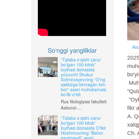
Aso
So‘nggi yangiliklar
2025
“Talaba o‘qishi zarur
bo‘lgan 100 kitob”
muho
loyihasi doirasida
yozuvchi Shukur
bo'y
Xolmirzayevning “O‘ng
Muho
sakkizga kirmagan kim
bor” asari muhokamasi
"Qula
bo‘lib o‘tdi.
"Oyb
Rus filologiyasi fakulteti
Axborot-...
fikr
A. Qo
“Talaba o‘qishi zarur
bo‘lgan 100 kitob”
xalqp
loyihasi doirasida O‘tkir
Hoshimovning “Bahor
Ch. 
qaytmaydi” asari