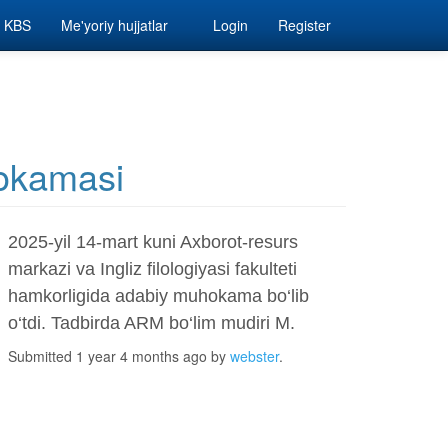
KBS
Me'yoriy hujjatlar
Login
Register
okamasi
2025-yil 14-mart kuni Axborot-resurs
markazi va Ingliz filologiyasi fakulteti
hamkorligida adabiy muhokama bo‘lib
o‘tdi. Tadbirda ARM bo‘lim mudiri M.
Submitted 1 year 4 months ago by
webster
.