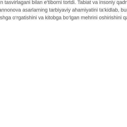
n tasvirlagani bilan e’tiborni tortdi. Tabiat va insoniy qadr
annonova asarlarning tarbiyaviy ahamiyatini ta’kidlab, 
ashga o‘rgatishini va kitobga bo‘lgan mehrini oshirishini q