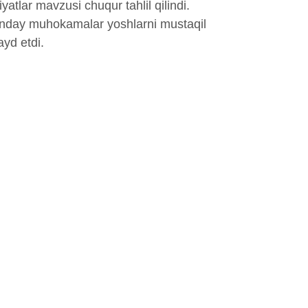
iyatlar mavzusi chuqur tahlil qilindi.
bunday muhokamalar yoshlarni mustaqil
ayd etdi.