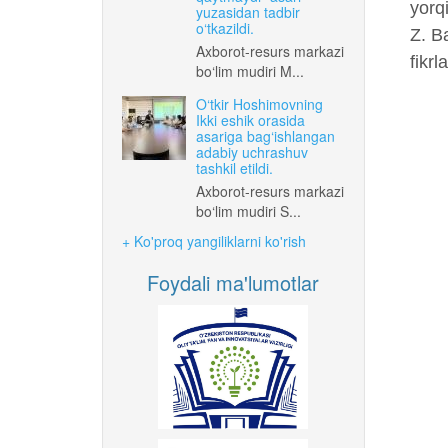
yorqi
yuzasidan tadbir
o‘tkazildi.
Z. B
Axborot-resurs markazi
fikrl
bo‘lim mudiri M...
O‘tkir Hoshimovning
Ikki eshik orasida
asariga bag‘ishlangan
adabiy uchrashuv
tashkil etildi.
Axborot-resurs markazi
bo‘lim mudiri S...
+ Ko'proq yangiliklarni ko'rish
Foydali ma'lumotlar