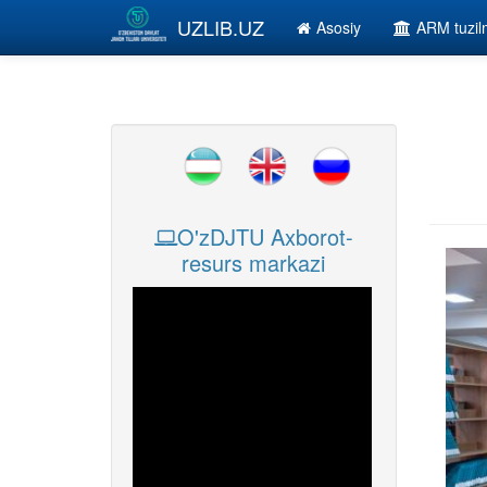
Skip to main content
UZLIB.UZ
Asosiy
ARM tuzi
O'zDJTU Axborot-
resurs markazi