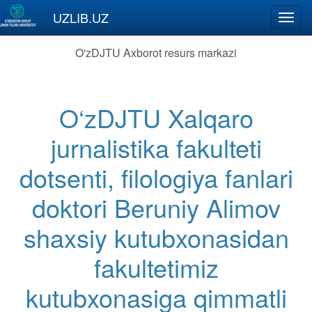
Skip to main content
UZLIB.UZ
Toggl
navig
O'zDJTU Axborot resurs markazi
O‘zDJTU Xalqaro
jurnalistika fakulteti
dotsenti, filologiya fanlari
doktori Beruniy Alimov
shaxsiy kutubxonasidan
fakultetimiz
kutubxonasiga qimmatli