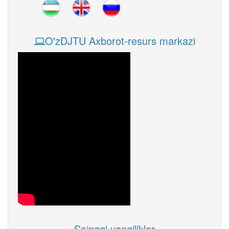
O'zDJTU Axborot-resurs markazi
So‘nggi yangiliklar