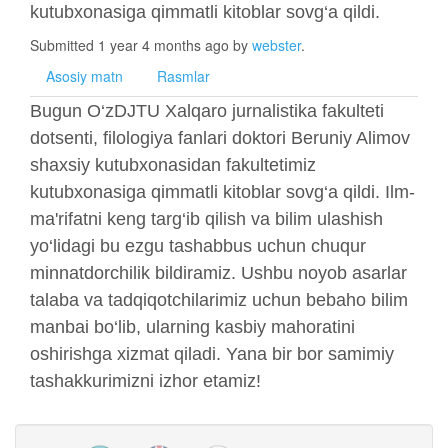
kutubxonasiga qimmatli kitoblar sovg‘a qildi.
Submitted 1 year 4 months ago by
webster
.
Asosiy matn
Rasmlar
Bugun O‘zDJTU Xalqaro jurnalistika fakulteti
dotsenti, filologiya fanlari doktori Beruniy Alimov
shaxsiy kutubxonasidan fakultetimiz
kutubxonasiga qimmatli kitoblar sovg‘a qildi. Ilm-
ma'rifatni keng targ‘ib qilish va bilim ulashish
yo‘lidagi bu ezgu tashabbus uchun chuqur
minnatdorchilik bildiramiz. Ushbu noyob asarlar
talaba va tadqiqotchilarimiz uchun bebaho bilim
manbai bo‘lib, ularning kasbiy mahoratini
oshirishga xizmat qiladi. Yana bir bor samimiy
tashakkurimizni izhor etamiz!