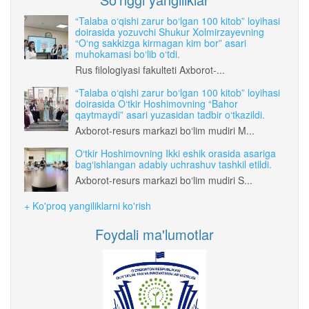
“Talaba o‘qishi zarur bo‘lgan 100 kitob” loyihasi
doirasida yozuvchi Shukur Xolmirzayevning
“O‘ng sakkizga kirmagan kim bor” asari
muhokamasi bo‘lib o‘tdi.
Rus filologiyasi fakulteti Axborot-...
“Talaba o‘qishi zarur bo‘lgan 100 kitob” loyihasi
doirasida O‘tkir Hoshimovning “Bahor
qaytmaydi” asari yuzasidan tadbir o‘tkazildi.
Axborot-resurs markazi bo‘lim mudiri M...
O‘tkir Hoshimovning Ikki eshik orasida asariga
bag‘ishlangan adabiy uchrashuv tashkil etildi.
Axborot-resurs markazi bo‘lim mudiri S...
+ Ko'proq yangiliklarni ko'rish
Foydali ma'lumotlar