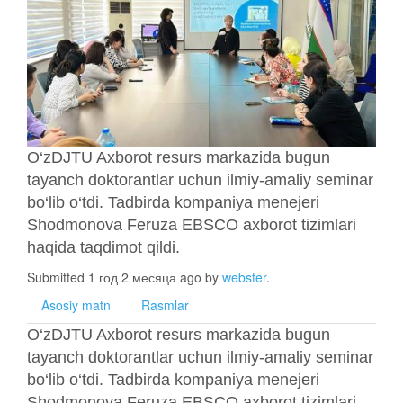
O‘zDJTU Axborot resurs markazida bugun
tayanch doktorantlar uchun ilmiy-amaliy seminar
bo‘lib o‘tdi. Tadbirda kompaniya menejeri
Shodmonova Feruza EBSCO axborot tizimlari
haqida taqdimot qildi.
Submitted 1 год 2 месяца ago by
webster
.
Asosiy matn
Rasmlar
O‘zDJTU Axborot resurs markazida bugun
tayanch doktorantlar uchun ilmiy-amaliy seminar
bo‘lib o‘tdi. Tadbirda kompaniya menejeri
Shodmonova Feruza EBSCO axborot tizimlari