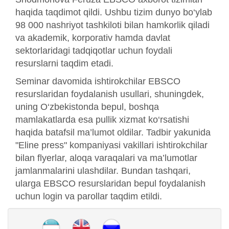
haqida taqdimot qildi. Ushbu tizim dunyo bo‘ylab
98 000 nashriyot tashkiloti bilan hamkorlik qiladi
va akademik, korporativ hamda davlat
sektorlaridagi tadqiqotlar uchun foydali
resurslarni taqdim etadi.
Seminar davomida ishtirokchilar EBSCO
resurslaridan foydalanish usullari, shuningdek,
uning O‘zbekistonda bepul, boshqa
mamlakatlarda esa pullik xizmat ko‘rsatishi
haqida batafsil ma’lumot oldilar. Tadbir yakunida
"Eline press" kompaniyasi vakillari ishtirokchilar
bilan flyerlar, aloqa varaqalari va ma’lumotlar
jamlanmalarini ulashdilar. Bundan tashqari,
ularga EBSCO resurslaridan bepul foydalanish
uchun login va parollar taqdim etildi.