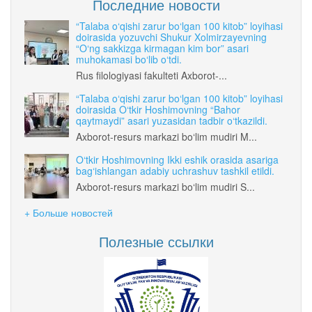
Последние новости
“Talaba o‘qishi zarur bo‘lgan 100 kitob” loyihasi
doirasida yozuvchi Shukur Xolmirzayevning
“O‘ng sakkizga kirmagan kim bor” asari
muhokamasi bo‘lib o‘tdi.
Rus filologiyasi fakulteti Axborot-...
“Talaba o‘qishi zarur bo‘lgan 100 kitob” loyihasi
doirasida O‘tkir Hoshimovning “Bahor
qaytmaydi” asari yuzasidan tadbir o‘tkazildi.
Axborot-resurs markazi bo‘lim mudiri M...
O‘tkir Hoshimovning Ikki eshik orasida asariga
bag‘ishlangan adabiy uchrashuv tashkil etildi.
Axborot-resurs markazi bo‘lim mudiri S...
+ Больше новостей
Полезные ссылки