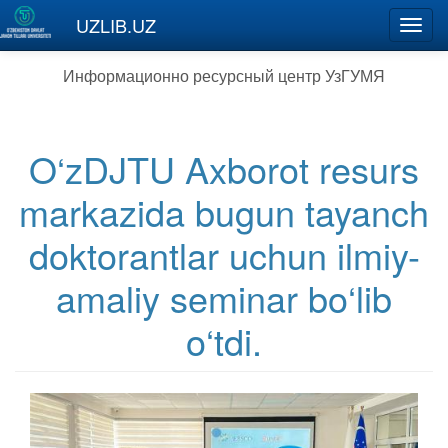
Перейти к основному содержанию
UZLIB.UZ
Toggl
navig
Информационно ресурсный центр УзГУМЯ
O‘zDJTU Axborot resurs
markazida bugun tayanch
doktorantlar uchun ilmiy-
amaliy seminar bo‘lib
o‘tdi.