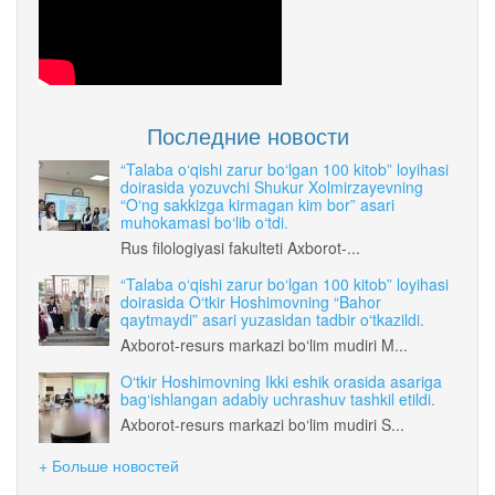
Последние новости
“Talaba o‘qishi zarur bo‘lgan 100 kitob” loyihasi
doirasida yozuvchi Shukur Xolmirzayevning
“O‘ng sakkizga kirmagan kim bor” asari
muhokamasi bo‘lib o‘tdi.
Rus filologiyasi fakulteti Axborot-...
“Talaba o‘qishi zarur bo‘lgan 100 kitob” loyihasi
doirasida O‘tkir Hoshimovning “Bahor
qaytmaydi” asari yuzasidan tadbir o‘tkazildi.
Axborot-resurs markazi bo‘lim mudiri M...
O‘tkir Hoshimovning Ikki eshik orasida asariga
bag‘ishlangan adabiy uchrashuv tashkil etildi.
Axborot-resurs markazi bo‘lim mudiri S...
+ Больше новостей