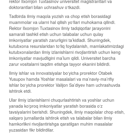
rektor Ilxomjon Tuxtasinov universitet magistrantlari va
doktorantlari bilan uchrashuv o‘tkazdi.
Tadbirda ilmiy maqola yozish va chop etish borasidagi
muammolar va ularni hal qilish yo‘llari muhokama qilindi.
Rektor Ilxomjon Tuxtasinov ilmiy tadqiqotlar jarayonini
samarali tashkil etish uchun talabalar uchun qulay
imkoniyatlar yaratish zarurligini ta’kidladi. Shuningdek,
kutubxona resurslaridan to‘liq foydalanish, mamlakatimizdagi
kutubxonalardan ilmiy izlanishlarni rivojlantirish uchun keng
imkoniyatlar mavjudligini ma’lum qildi. Universitet barcha
zarur vositalarni taqdim etishga tayyor ekanini bildirdi.
Ilmiy ishlar va innovatsiyalar bo‘yicha prorektor Otabek
Yusupov hamda Yoshlar masalalari va ma’naviy-ma’rifiy
ishlar bo‘yicha prorektor Valijon Sa’diyev ham uchrashuvda
ishtirok etdi.
Ular ilmiy izlanishlarni chuqurlashtirish va yoshlar uchun
yanada ko‘proq imkoniyatlar yaratish borasida o‘z
tavsiyalarini berishdi. Shuningdek, ilmiy maqolalar chop etish,
xalqaro jurnallarda ishtirok etish va talabalar bilan ilmiy
hamkorlikni rivojlantirishga qaratilgan muhim masalalar
yuzasidan fikr bildirdilar.