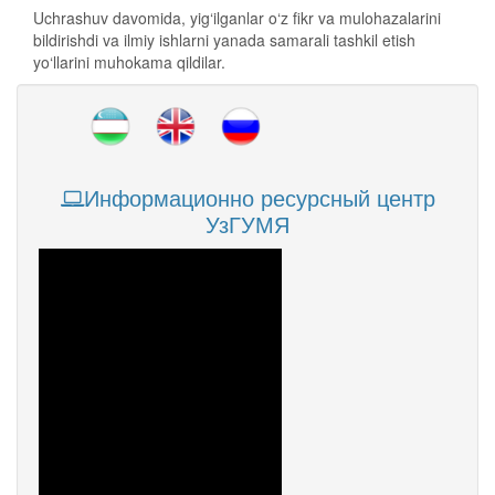
Uchrashuv davomida, yig‘ilganlar o‘z fikr va mulohazalarini
bildirishdi va ilmiy ishlarni yanada samarali tashkil etish
yo‘llarini muhokama qildilar.
Информационно ресурсный центр
УзГУМЯ