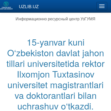
Перейти к основному содержанию
UZLIB.UZ
Toggl
navig
Информационно ресурсный центр УзГУМЯ
15-yanvar kuni
O‘zbekiston davlat jahon
tillari universitetida rektor
Ilxomjon Tuxtasinov
universitet magistrantlari
va doktorantlari bilan
uchrashuv o‘tkazdi.