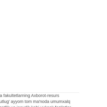
 fakultetlarning Axborot-resurs
bu qutlug' ayyom tom ma'noda umumxalq