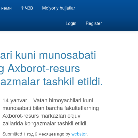
с нами
ЧЗВ
Me'yoriy hujjatlar
Login
Register
ari kuni munosabati
ng Axborot-resurs
azmalar tashkil etildi.
14-yanvar – Vatan himoyachilari kuni
munosabati bilan barcha fakultetlarning
Axborot-resurs markazlari o'quv
zallarida ko'rgazmalar tashkil etildi.
Submitted 1 год 6 месяцев ago by
webster
.