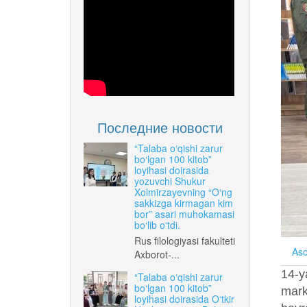
Последние новости
“Talaba o‘qishi zarur
bo‘lgan 100 kitob”
loyihasi doirasida
yozuvchi Shukur
Xolmirzayevning “O‘ng
sakkizga kirmagan kim
bor” asari muhokamasi
bo‘lib o‘tdi.
Rus filologiyasi fakulteti
Aso
Axborot-...
14-y
“Talaba o‘qishi zarur
bo‘lgan 100 kitob”
mark
loyihasi doirasida O‘tkir