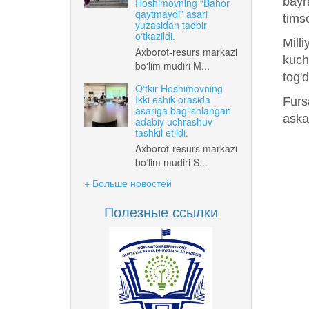
bayr
Hoshimovning “Bahor
qaytmaydi” asari
timso
yuzasidan tadbir
o‘tkazildi.
Mill
Axborot-resurs markazi
kuch
bo‘lim mudiri M...
tog'
O‘tkir Hoshimovning
Ikki eshik orasida
Furs
asariga bag‘ishlangan
aska
adabiy uchrashuv
tashkil etildi.
Axborot-resurs markazi
bo‘lim mudiri S...
+ Больше новостей
Полезные ссылки