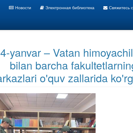
Новости
Электронная библиотека
Свяжитесь 
Информационно ресурсный центр УзГУМЯ
4-yanvar – Vatan himoyachil
bilan barcha fakultetlarni
rkazlari o'quv zallarida ko'rg