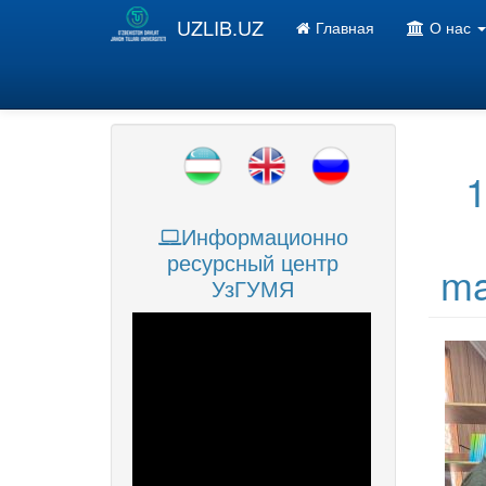
Перейти к основному содержанию
UZLIB.UZ
Главная
О нас
1
Информационно
ресурсный центр
ma
УзГУМЯ