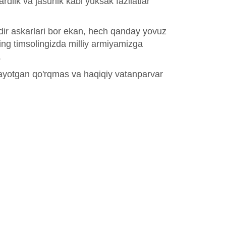
lik va jasurlik kabi yuksak fazilatlar
odir askarlari bor ekan, hech qanday yovuz
ing timsolingizda milliy armiyamizga
.
ilayotgan qo'rqmas va haqiqiy vatanparvar