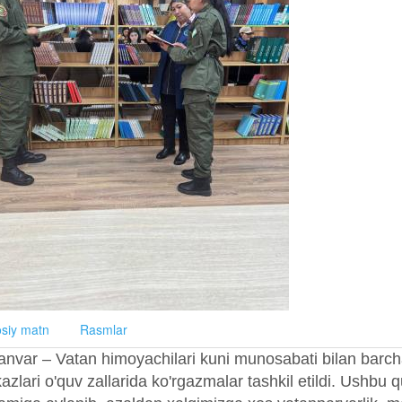
siy matn
Rasmlar
anvar – Vatan himoyachilari kuni munosabati bilan barcha
azlari o'quv zallarida ko'rgazmalar tashkil etildi. Ush