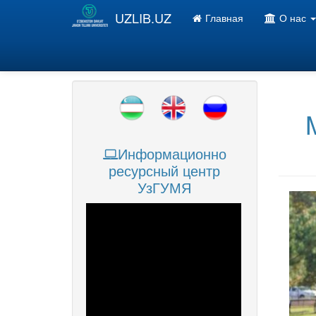
Перейти к основному содержанию
UZLIB.UZ
Главная
О нас
Информационно
ресурсный центр
УзГУМЯ