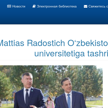
Новости
Электронная библиотека
Свяжитесь 
Информационно ресурсный центр УзГУМЯ
Mattias Radostich O‘zbekiston 
universitetiga tashr