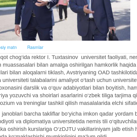
siy matn
Rasmlar
ot chog‘ida rektor I. Tuxtasinov universitet faoliyati, nemi
im muassasalari bilan amalga oshirilgan hamkorlik haqida
ari bilan aloqalarni tiklash, Avstriyaning OAD tashkilot
 universiteti talabalarini amaliyot o‘tash uchun universi
xonasini darslik va o‘quv adabiyotlari bilan boyitish, ham
iya yozuvchi va shoirlari asarlarini o‘zbek tiliga tarjima q
zium va treninglar tashkil qilish masalalarida elchi sifat
i janoblari barcha takliflar bo‘yicha imkon qadar yordam 
odiyoti va diplomatiya universitetida nemis tili o‘qituvchil
ka oshirish kurslariga O‘zDJTU vakillariniyam jalb etish
shda ko‘maklashishi mumkinligini ma’lum qildi.