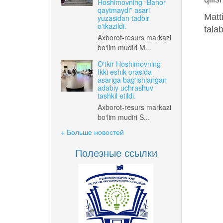
Hoshimovning “Bahor
qaytmaydi” asari
Matt
yuzasidan tadbir
o‘tkazildi.
talab
Axborot-resurs markazi
bo‘lim mudiri M...
O‘tkir Hoshimovning
Ikki eshik orasida
asariga bag‘ishlangan
adabiy uchrashuv
tashkil etildi.
Axborot-resurs markazi
bo‘lim mudiri S...
+ Больше новостей
Полезные ссылки