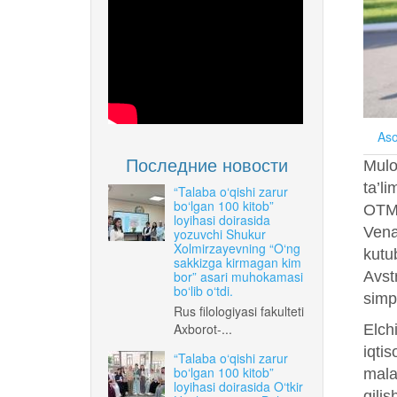
Aso
Последние новости
Muloq
ta’l
“Talaba o‘qishi zarur
bo‘lgan 100 kitob”
OTMl
loyihasi doirasida
Vena
yozuvchi Shukur
Xolmirzayevning “O‘ng
kutub
sakkizga kirmagan kim
bor” asari muhokamasi
Avstr
bo‘lib o‘tdi.
simpo
Rus filologiyasi fakulteti
Axborot-...
Elch
iqtis
“Talaba o‘qishi zarur
bo‘lgan 100 kitob”
mala
loyihasi doirasida O‘tkir
qili