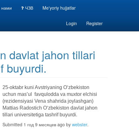
с нами
ЧЗВ
Me'yoriy hujjatlar
Login
Register
davlat jahon tillari
if buyurdi.
25-oktabr kuni Avstriyaning O‘zbekiston
uchun mas’ul favqulodda va muxtor elchisi
(rezidensiyasi Vena shahrida joylashgan)
Mattias Radostich O‘zbekiston davlat jahon
tillari universitetiga tashrif buyurdi.
Submitted 1 год 9 месяцев ago by
webster
.