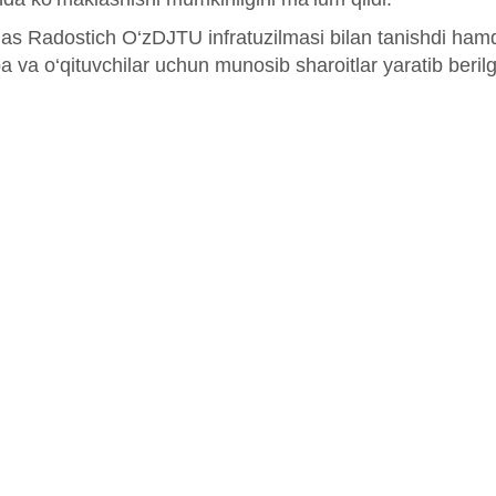
ias Radostich O‘zDJTU infratuzilmasi bilan tanishdi hamd
a va o‘qituvchilar uchun munosib sharoitlar yaratib berilgan