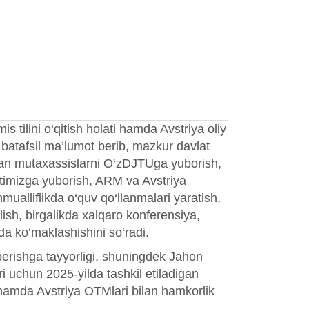
s tilini o‘qitish holati hamda Avstriya oliy
 batafsil ma’lumot berib, mazkur davlat
idan mutaxassislarni O‘zDJTUga yuborish,
tetimizga yuborish, ARM va Avstriya
mualliflikda o‘quv qo‘llanmalari yaratish,
ilish, birgalikda xalqaro konferensiya,
ida ko‘maklashishini so‘radi.
berishga tayyorligi, shuningdek Jahon
ari uchun 2025-yilda tashkil etiladigan
 hamda Avstriya OTMlari bilan hamkorlik