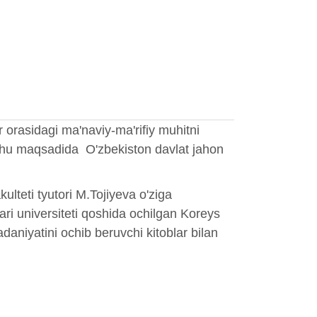
r orasidagi ma'naviy-ma'rifiy muhitni
 Shu maqsadida O'zbekiston davlat jahon
kulteti tyutori М.Tojiyeva o'ziga
llari universiteti qoshida ochilgan Koreys
daniyatini ochib beruvchi kitoblar bilan