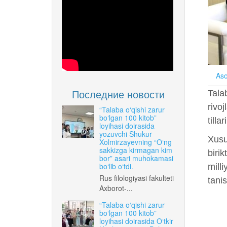
Aso
Последние новости
Tala
rivo
“Talaba o‘qishi zarur
bo‘lgan 100 kitob”
tilla
loyihasi doirasida
yozuvchi Shukur
Xusus
Xolmirzayevning “O‘ng
sakkizga kirmagan kim
birik
bor” asari muhokamasi
bo‘lib o‘tdi.
mill
Rus filologiyasi fakulteti
tanis
Axborot-...
“Talaba o‘qishi zarur
bo‘lgan 100 kitob”
loyihasi doirasida O‘tkir