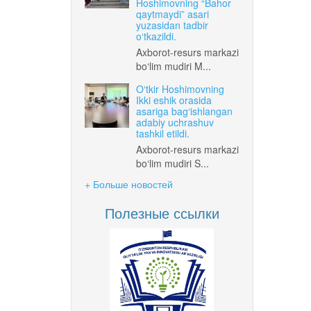
Hoshimovning “Bahor
qaytmaydi” asari
yuzasidan tadbir
o‘tkazildi.
Axborot-resurs markazi
bo‘lim mudiri M...
O‘tkir Hoshimovning
Ikki eshik orasida
asariga bag‘ishlangan
adabiy uchrashuv
tashkil etildi.
Axborot-resurs markazi
bo‘lim mudiri S...
+ Больше новостей
Полезные ссылки