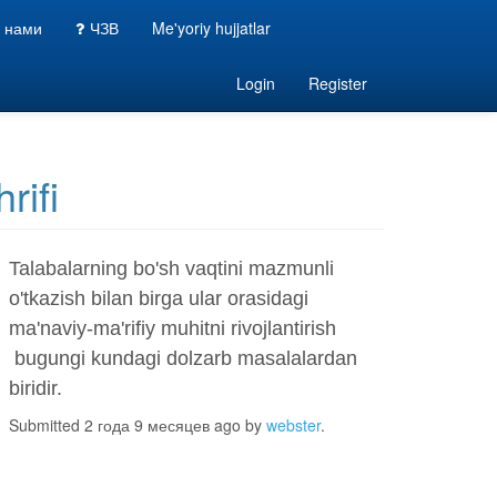
с нами
ЧЗВ
Me'yoriy hujjatlar
Login
Register
rifi
Talabalarning bo'sh vaqtini mazmunli
o'tkazish bilan birga ular orasidagi
ma'naviy-ma'rifiy muhitni rivojlantirish
bugungi kundagi dolzarb masalalardan
biridir.
Submitted 2 года 9 месяцев ago by
webster
.