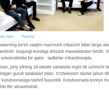
siy matn
Rasmlar
balarning bo'sh vaqtini mazmunli o'tkazish bilan birga ula
jlantirish bugungi kundagi dolzarb masalalardan biridir.
ri universitetida bir qator tadbirlar o'tkazilmoqda.
an, joriy yilning 16-oktabr sanasida Ingliz tili uchinchi fa
tirilgan guruh talabalari bilan O'zbekiston davlat jahon ti
iy kutubxonasiga tashrif buyurildi. Kutubxonada koreys ma
hib fikr almashishdi.