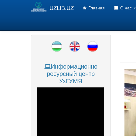
Перейти к основному содержанию
UZLIB.UZ
Главная
О нас
Информационно
ресурсный центр
УзГУМЯ