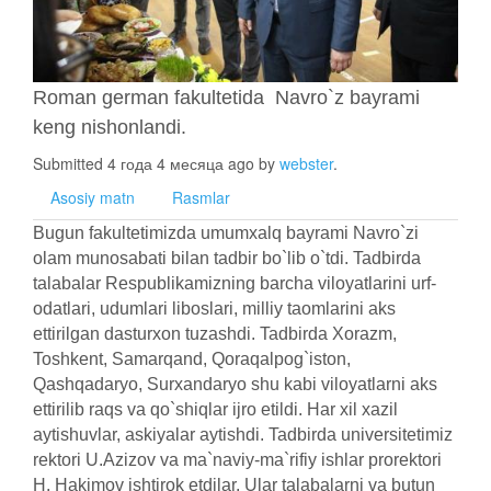
Roman german fakultetida Navro`z bayrami
keng nishonlandi.
Submitted 4 года 4 месяца ago by
webster
.
Asosiy matn
Rasmlar
Bugun fakultetimizda umumxalq bayrami Navro`zi
olam munosabati bilan tadbir bo`lib o`tdi. Tadbirda
talabalar Respublikamizning barcha viloyatlarini urf-
odatlari, udumlari liboslari, milliy taomlarini aks
ettirilgan dasturxon tuzashdi. Tadbirda Xorazm,
Toshkent, Samarqand, Qoraqalpog`iston,
Qashqadaryo, Surxandaryo shu kabi viloyatlarni aks
ettirilib raqs va qo`shiqlar ijro etildi. Har xil xazil
aytishuvlar, askiyalar aytishdi. Tadbirda universitetimiz
rektori U.Azizov va ma`naviy-ma`rifiy ishlar prorektori
H. Hakimov ishtirok etdilar. Ular talabalarni va butun