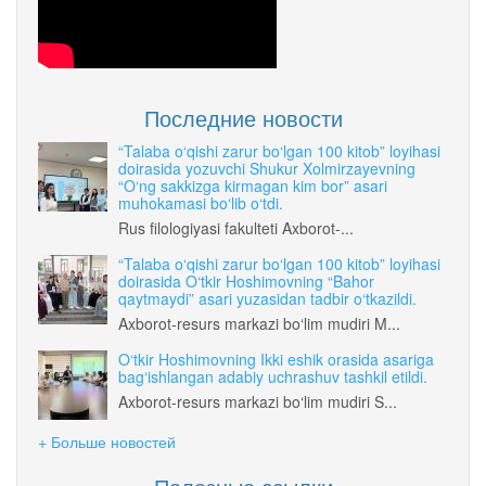
Последние новости
“Talaba o‘qishi zarur bo‘lgan 100 kitob” loyihasi
doirasida yozuvchi Shukur Xolmirzayevning
“O‘ng sakkizga kirmagan kim bor” asari
muhokamasi bo‘lib o‘tdi.
Rus filologiyasi fakulteti Axborot-...
“Talaba o‘qishi zarur bo‘lgan 100 kitob” loyihasi
doirasida O‘tkir Hoshimovning “Bahor
qaytmaydi” asari yuzasidan tadbir o‘tkazildi.
Axborot-resurs markazi bo‘lim mudiri M...
O‘tkir Hoshimovning Ikki eshik orasida asariga
bag‘ishlangan adabiy uchrashuv tashkil etildi.
Axborot-resurs markazi bo‘lim mudiri S...
+ Больше новостей