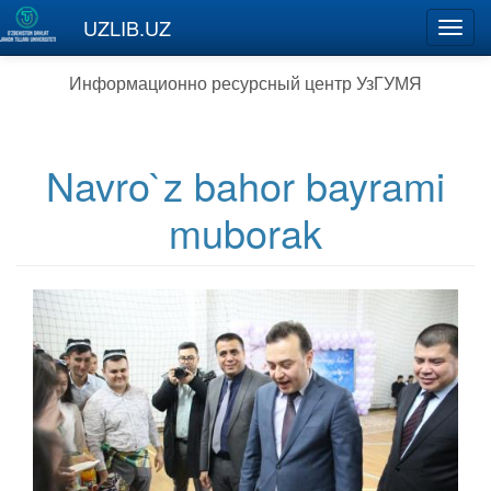
Перейти к основному содержанию
UZLIB.UZ
Toggl
navig
Информационно ресурсный центр УзГУМЯ
Navro`z bahor bayrami
muborak