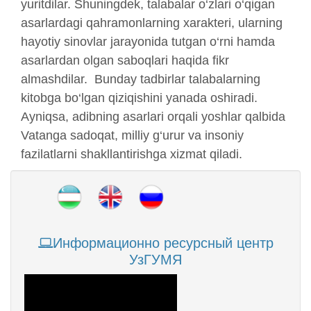
yuritdilar.
Shuningdek, talabalar o‘zlari o‘qigan
asarlardagi qahramonlarning xarakteri, ularning
hayotiy sinovlar jarayonida tutgan o‘rni hamda
asarlardan olgan saboqlari haqida fikr
almashdilar.
Bunday tadbirlar talabalarning
kitobga bo‘lgan qiziqishini yanada oshiradi.
Ayniqsa, adibning asarlari orqali yoshlar qalbida
Vatanga sadoqat, milliy g‘urur va insoniy
fazilatlarni shakllantirishga xizmat qiladi.
Информационно ресурсный центр
УзГУМЯ