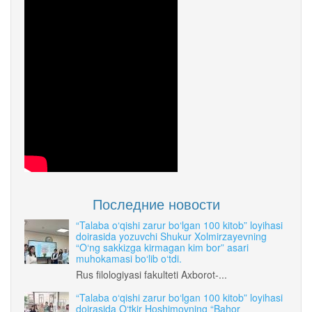
Последние новости
“Talaba o‘qishi zarur bo‘lgan 100 kitob” loyihasi
doirasida yozuvchi Shukur Xolmirzayevning
“O‘ng sakkizga kirmagan kim bor” asari
muhokamasi bo‘lib o‘tdi.
Rus filologiyasi fakulteti Axborot-...
“Talaba o‘qishi zarur bo‘lgan 100 kitob” loyihasi
doirasida O‘tkir Hoshimovning “Bahor