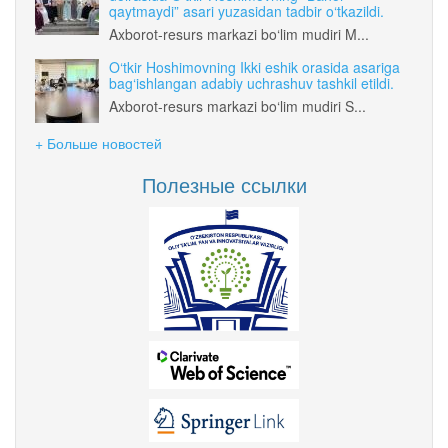
qaytmaydi” asari yuzasidan tadbir o‘tkazildi.
Axborot-resurs markazi bo‘lim mudiri M...
O‘tkir Hoshimovning Ikki eshik orasida asariga
bag‘ishlangan adabiy uchrashuv tashkil etildi.
Axborot-resurs markazi bo‘lim mudiri S...
+ Больше новостей
Полезные ссылки