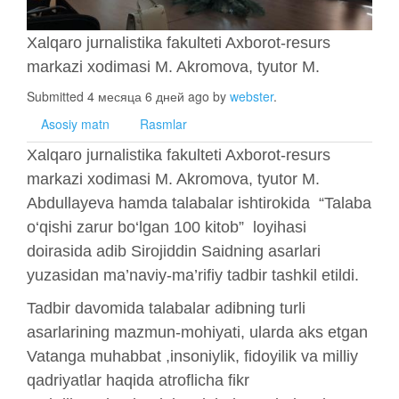
Xalqaro jurnalistika fakulteti Axborot-resurs
markazi xodimasi M. Akromova, tyutor M.
Submitted 4 месяца 6 дней ago by
webster
.
Asosiy matn
Rasmlar
Xalqaro jurnalistika fakulteti Axborot-resurs
markazi xodimasi M. Akromova, tyutor M.
Abdullayeva hamda talabalar ishtirokida “Talaba
o‘qishi zarur bo‘lgan 100 kitob” loyihasi
doirasida adib Sirojiddin Saidning asarlari
yuzasidan ma’naviy-ma’rifiy tadbir tashkil etildi.
Tadbir davomida talabalar adibning turli
asarlarining mazmun-mohiyati, ularda aks etgan
Vatanga muhabbat ,insoniylik, fidoyilik va milliy
qadriyatlar haqida atroflicha fikr