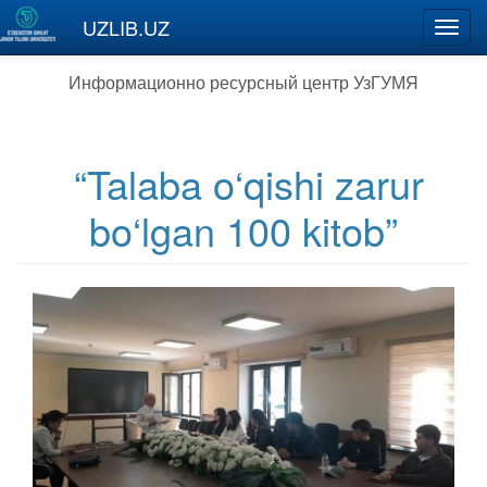
Перейти к основному содержанию
UZLIB.UZ
Toggl
navig
Информационно ресурсный центр УзГУМЯ
“Talaba o‘qishi zarur
bo‘lgan 100 kitob”