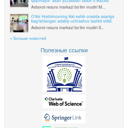
qaytmaydi” asari yuzasidan tadbir o‘tkazildi.
Axborot-resurs markazi bo‘lim mudiri M...
O‘tkir Hoshimovning Ikki eshik orasida asariga
bag‘ishlangan adabiy uchrashuv tashkil etildi.
Axborot-resurs markazi bo‘lim mudiri S...
+ Больше новостей
Полезные ссылки