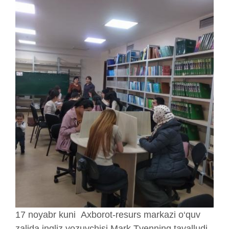
17 noyabr kuni Axborot-resurs markazi o‘quv
zalida ingliz yozuvchisi Mark Tvenning tavalludi