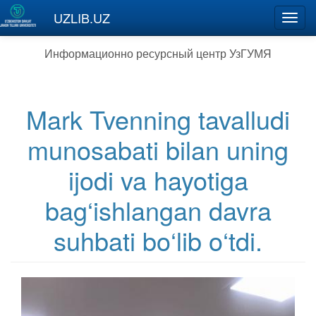
Перейти к основному содержанию
UZLIB.UZ
Toggl
navig
Информационно ресурсный центр УзГУМЯ
Mark Tvenning tavalludi
munosabati bilan uning
ijodi va hayotiga
bag‘ishlangan davra
suhbati bo‘lib o‘tdi.