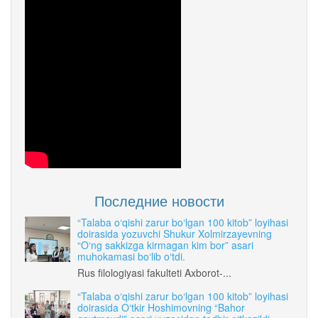
Последние новости
“Talaba o‘qishi zarur bo‘lgan 100 kitob” loyihasi
doirasida yozuvchi Shukur Xolmirzayevning
“O‘ng sakkizga kirmagan kim bor” asari
muhokamasi bo‘lib o‘tdi.
Rus filologiyasi fakulteti Axborot-...
“Talaba o‘qishi zarur bo‘lgan 100 kitob” loyihasi
doirasida O‘tkir Hoshimovning “Bahor