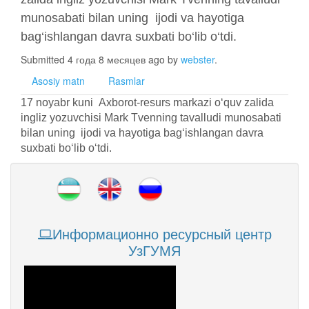
munosabati bilan uning ijodi va hayotiga
bag‘ishlangan davra suxbati bo‘lib o‘tdi.
Submitted 4 года 8 месяцев ago by
webster
.
Asosiy matn
Rasmlar
17 noyabr kuni Axborot-resurs markazi o‘quv zalida
ingliz yozuvchisi Mark Tvenning tavalludi munosabati
bilan uning ijodi va hayotiga bag‘ishlangan davra
suxbati bo‘lib o‘tdi.
Информационно ресурсный центр
УзГУМЯ