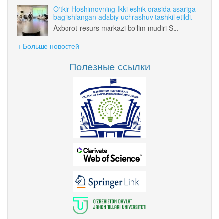
O‘tkir Hoshimovning Ikki eshik orasida asariga
bag‘ishlangan adabiy uchrashuv tashkil etildi.
Axborot-resurs markazi bo‘lim mudiri S...
+ Больше новостей
Полезные ссылки