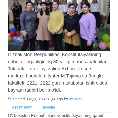
O'zbekiston Respublikasi Konstitutsiyasining
qabul qilinganligining 30-yilligi munosabati bilan
Talabalar turar joyi zalida Axborot-resurs
markazi hodimlari, tyuter M.Tojieva va 3-ingliz
fakulteti 2221, 2222 guruh talabalari ishtirokida
bayram tadbiri bo'lib o'tdi.
Submitted 3 года 8 месяцев ago by
webster
.
Asosiy matn
Rasmlar
O'zbekiston Respublikasi Konstitutsiyasining qabul