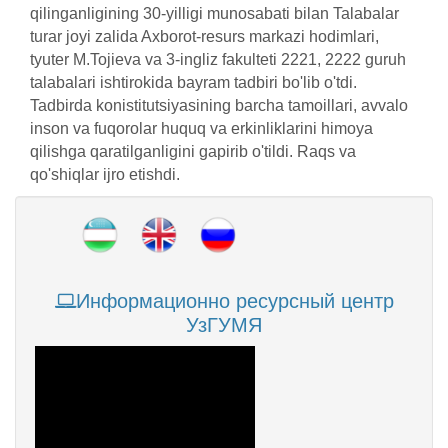
qilinganligining 30-yilligi munosabati bilan Talabalar
turar joyi zalida Axborot-resurs markazi hodimlari,
tyuter M.Tojieva va 3-ingliz fakulteti 2221, 2222 guruh
talabalari ishtirokida bayram tadbiri bo'lib o'tdi.
Tadbirda konistitutsiyasining barcha tamoillari, avvalo
inson va fuqorolar huquq va erkinliklarini himoya
qilishga qaratilganligini gapirib o'tildi. Raqs va
qo'shiqlar ijro etishdi.
Информационно ресурсный центр
УзГУМЯ