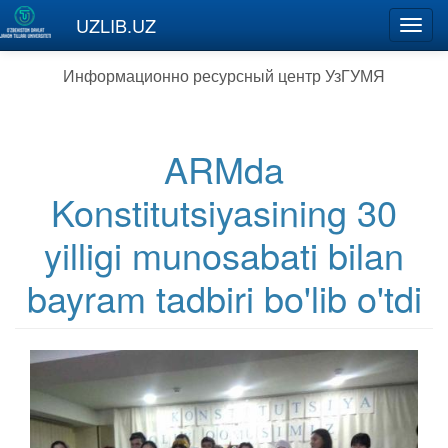
Перейти к основному содержанию
UZLIB.UZ
Toggl
navig
Информационно ресурсный центр УзГУМЯ
ARMda
Konstitutsiyasining 30
yilligi munosabati bilan
bayram tadbiri bo'lib o'tdi