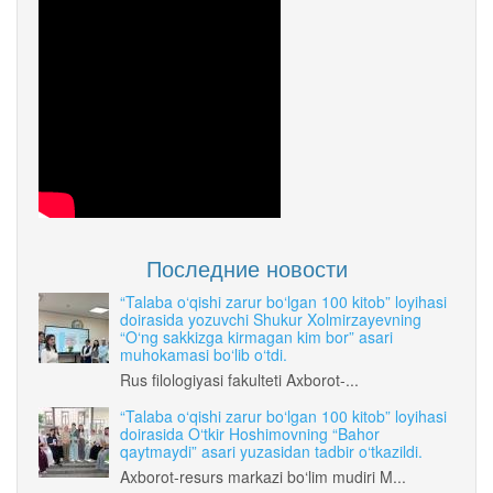
Последние новости
“Talaba o‘qishi zarur bo‘lgan 100 kitob” loyihasi
doirasida yozuvchi Shukur Xolmirzayevning
“O‘ng sakkizga kirmagan kim bor” asari
muhokamasi bo‘lib o‘tdi.
Rus filologiyasi fakulteti Axborot-...
“Talaba o‘qishi zarur bo‘lgan 100 kitob” loyihasi
doirasida O‘tkir Hoshimovning “Bahor
qaytmaydi” asari yuzasidan tadbir o‘tkazildi.
Axborot-resurs markazi bo‘lim mudiri M...