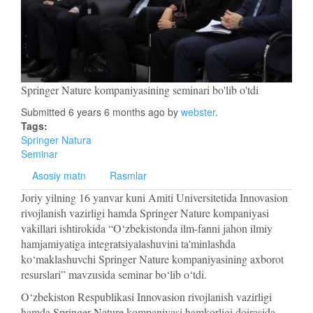
Springer Nature kompaniyasining seminari bo'lib o'tdi
Submitted 6 years 6 months ago by
webster
.
Tags:
Springer Natura
Seminar
Asosiy matn
Rasmlar
Joriy yilning 16 yanvar kuni Amiti Universitetida Innovasion
rivojlanish vazirligi hamda Springer Nature kompaniyasi
vakillari ishtirokida “O‘zbekistonda ilm-fanni jahon ilmiy
hamjamiyatiga integratsiyalashuvini ta'minlashda
ko‘maklashuvchi Springer Nature kompaniyasining axborot
resurslari” mavzusida seminar bo‘lib o‘tdi.
O‘zbekiston Respublikasi Innovasion rivojlanish vazirligi
hamda Springer Nature kompaniyasi hamkorligi doirasida