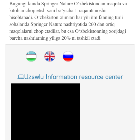
Bugungi kunda Springer Nature O‘zbekistondan maqola va
kitoblar chop etish soni bo‘yicha 1-raqamli noshir
hisoblanadi. O‘zbekiston olimlari har yili ilm-fanning turli
sohalarida Springer Nature nashriyotida 260 dan ortiq
maqolalarni chop etadilar, bu esa O‘zbekistonning xorijdagi
barcha nashrlarning yiliga 20% ni tashkil etadi.
Uzswlu Information resource center