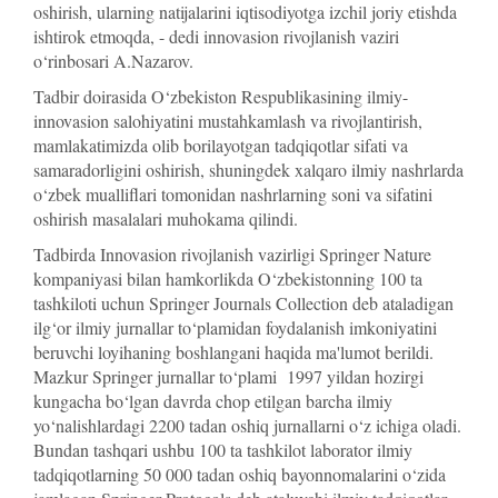
oshirish, ularning natijalarini iqtisodiyotga izchil joriy etishda
ishtirok etmoqda, - dedi innovasion rivojlanish vaziri
o‘rinbosari A.Nazarov.
Tadbir doirasida O‘zbekiston Respublikasining ilmiy-
innovasion salohiyatini mustahkamlash va rivojlantirish,
mamlakatimizda olib borilayotgan tadqiqotlar sifati va
samaradorligini oshirish, shuningdek xalqaro ilmiy nashrlarda
o‘zbek mualliflari tomonidan nashrlarning soni va sifatini
oshirish masalalari muhokama qilindi.
Tadbirda Innovasion rivojlanish vazirligi Springer Nature
kompaniyasi bilan hamkorlikda O‘zbekistonning 100 ta
tashkiloti uchun Springer Journals Collection deb ataladigan
ilg‘or ilmiy jurnallar to‘plamidan foydalanish imkoniyatini
beruvchi loyihaning boshlangani haqida ma'lumot berildi.
Mazkur Springer jurnallar to‘plami 1997 yildan hozirgi
kungacha bo‘lgan davrda chop etilgan barcha ilmiy
yo‘nalishlardagi 2200 tadan oshiq jurnallarni o‘z ichiga oladi.
Bundan tashqari ushbu 100 ta tashkilot laborator ilmiy
tadqiqotlarning 50 000 tadan oshiq bayonnomalarini o‘zida