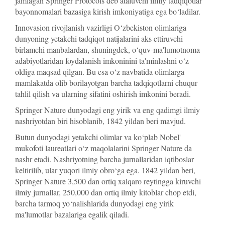
jamlagan Springer Protocols deb ataluvchi ilmiy tadqiqotlar
bayonnomalari bazasiga kirish imkoniyatiga ega bo‘ladilar.
Innovasion rivojlanish vazirligi O‘zbekiston olimlariga
dunyoning yetakchi tadqiqot natijalarini aks ettiruvchi
birlamchi manbalardan, shuningdek, o‘quv-ma'lumotnoma
adabiyotlaridan foydalanish imkoninini ta'minlashni o‘z
oldiga maqsad qilgan. Bu esa o‘z navbatida olimlarga
mamlakatda olib borilayotgan barcha tadqiqotlarni chuqur
tahlil qilish va ularning sifatini oshirish imkonini beradi.
Springer Nature dunyodagi eng yirik va eng qadimgi ilmiy
nashriyotdan biri hisoblanib, 1842 yildan beri mavjud.
Butun dunyodagi yetakchi olimlar va ko‘plab Nobel'
mukofoti laureatlari o‘z maqolalarini Springer Nature da
nashr etadi. Nashriyotning barcha jurnallaridan iqtiboslar
keltirilib, ular yuqori ilmiy obro‘ga ega. 1842 yildan beri,
Springer Nature 3,500 dan ortiq xalqaro reytingga kiruvchi
ilmiy jurnallar, 250,000 dan ortiq ilmiy kitoblar chop etdi,
barcha tarmoq yo‘nalishlarida dunyodagi eng yirik
ma'lumotlar bazalariga egalik qiladi.