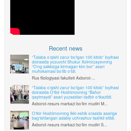
Recent news
“Talaba o‘qishi zarur bo‘lgan 100 kitob” loyihasi
doirasida yozuvchi Shukur Xolmirzayevning
“O‘ng sakkizga kirmagan kim bor” asari
muhokamasi bo‘lib o‘tdi.
Rus filologiyasi fakulteti Axborot-...
“Talaba o‘qishi zarur bo‘lgan 100 kitob” loyihasi
doirasida O‘tkir Hoshimovning “Bahor
qaytmaydi” asari yuzasidan tadbir o‘tkazildi.
Axborot-resurs markazi bo‘lim mudiri M...
O‘tkir Hoshimovning Ikki eshik orasida asariga
bag‘ishlangan adabiy uchrashuv tashkil etildi.
Axborot-resurs markazi bo‘lim mudiri S...