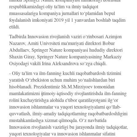
respublikamizdagi oliy ta'lim va ilmiy tadqiqot
muassasalariga kompaniya jurnallari to‘plamidan bepul
foydalanish imkoniyati 2019 yil 1 yanvardan boshlab taqdim
etildi.
Tadbirda Innovasion rivojlanish vaziri o‘rinbosari Azimjon
Nazarov, Amiti Univrsiteti ma'muriyati direktori Bobur
Abdullaev, Springer Nature kompaniyasi hududiy direktori
Shaxin Giray, Springer Nature kompaniyasining Markaziy
Osiyodagi vakili Irina Aleksandrova so‘zga chiqdi.
- Oliy ta'lim va ilm-fanning kuchli raqobatbardosh tizimini
yaratish O‘zbekiston uchun muhim yo‘nalishlardan biri
hisoblanadi. Prezidentimiz Sh.M.Mirziyoev tomonidan
mamlakatimizni ijtimoiy-iqtisodiy rivojlantirishda ilm-fanning
rolini kuchaytirishga alohida e'tibor qaratilayotgani ilg‘or
innovasion ishlanmalar va yuqori texnologiyalarni qo‘llab-
quvvatlash, ilmiy-amaliy tadqiqotlarning raqobatbardoshligini
mustahkamlashga xizmat qilmoqda. O‘z navbatida
Innovasion rivojlanish vazirligi bu jarayonda ilmiy tadqiqotlar,
yuqori texnologiyalar va innovasion ishlanmalar sifatini