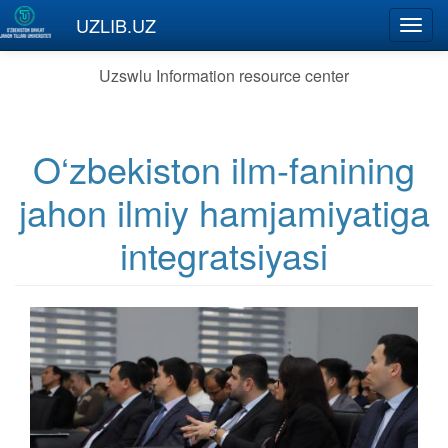
Skip to main content
UZLIB.UZ
Toggl
navig
Uzswlu Information resource center
O‘zbekiston ilm-fanining
jahon ilmiy hamjamiyatiga
integratsiyasi