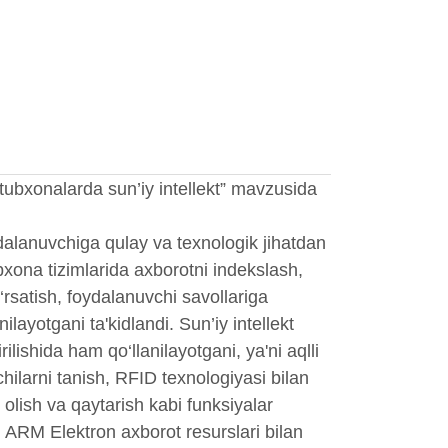
tubxonalarda sun’iy intellekt” mavzusida
lanuvchiga qulay va texnologik jihatdan
bxona tizimlarida axborotni indekslash,
ko‘rsatish, foydalanuvchi savollariga
layotgani ta'kidlandi. Sun’iy intellekt
lishida ham qo‘llanilayotgani, ya'ni aqlli
chilarni tanish, RFID texnologiyasi bilan
 olish va qaytarish kabi funksiyalar
TU ARM Elektron axborot resurslari bilan