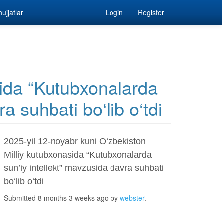
ujjatlar
Login
Register
sida “Kutubxonalarda
a suhbati bo‘lib o‘tdi
2025-yil 12-noyabr kuni O‘zbekiston
Milliy kutubxonasida “Kutubxonalarda
sun’iy intellekt” mavzusida davra suhbati
bo‘lib o‘tdi
Submitted 8 months 3 weeks ago by
webster
.