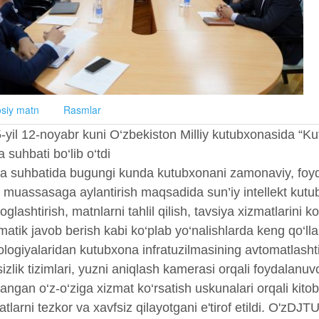
siy matn
Rasmlar
-yil 12-noyabr kuni O‘zbekiston Milliy kutubxonasida “Ku
 suhbati bo‘lib o‘tdi
a suhbatida bugungi kunda kutubxonani zamonaviy, foyda
or muassasaga aylantirish maqsadida sun’iy intellekt kutu
oglashtirish, matnlarni tahlil qilish, tavsiya xizmatlarini 
atik javob berish kabi ko‘plab yo‘nalishlarda keng qo‘llani
logiyalaridan kutubxona infratuzilmasining avtomatlashtiri
izlik tizimlari, yuzni aniqlash kamerasi orqali foydalanuv
angan o‘z-o‘ziga xizmat ko‘rsatish uskunalari orqali kitob
tlarni tezkor va xavfsiz qilayotgani e'tirof etildi. O'zDJ