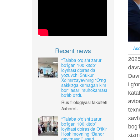
Aso
Recent news
2025
“Talaba o‘qishi zarur
bo‘lgan 100 kitob”
davra
loyihasi doirasida
yozuvchi Shukur
Davr
Xolmirzayevning “O‘ng
ilg‘
sakkizga kirmagan kim
bor” asari muhokamasi
katal
bo‘lib o‘tdi.
avtom
Rus filologiyasi fakulteti
Axborot-...
texno
xavfs
“Talaba o‘qishi zarur
bo‘lgan 100 kitob”
bog‘l
loyihasi doirasida O‘tkir
Hoshimovning “Bahor
xizma
qaytmaydi” asari