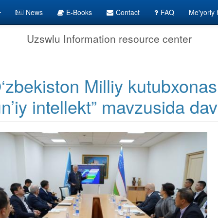
News
E-Books
Contact
FAQ
Me'yoriy h
Uzswlu Information resource center
‘zbekiston Milliy kutubxona
n’iy intellekt” mavzusida davr