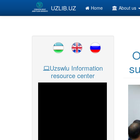
Skip to main content
UZLIB.UZ
Home
About us
O
su
Uzswlu Information
resource center