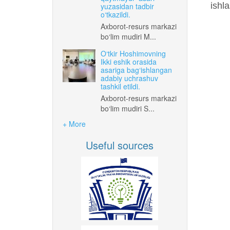
ishla
yuzasidan tadbir
o‘tkazildi.
Axborot-resurs markazi
bo‘lim mudiri M...
O‘tkir Hoshimovning
Ikki eshik orasida
asariga bag‘ishlangan
adabiy uchrashuv
tashkil etildi.
Axborot-resurs markazi
bo‘lim mudiri S...
+ More
Useful sources