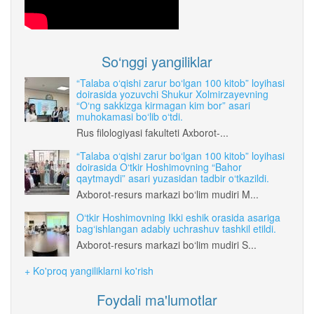
So‘nggi yangiliklar
“Talaba o‘qishi zarur bo‘lgan 100 kitob” loyihasi
doirasida yozuvchi Shukur Xolmirzayevning
“O‘ng sakkizga kirmagan kim bor” asari
muhokamasi bo‘lib o‘tdi.
Rus filologiyasi fakulteti Axborot-...
“Talaba o‘qishi zarur bo‘lgan 100 kitob” loyihasi
doirasida O‘tkir Hoshimovning “Bahor
qaytmaydi” asari yuzasidan tadbir o‘tkazildi.
Axborot-resurs markazi bo‘lim mudiri M...
O‘tkir Hoshimovning Ikki eshik orasida asariga
bag‘ishlangan adabiy uchrashuv tashkil etildi.
Axborot-resurs markazi bo‘lim mudiri S...
+ Ko'proq yangiliklarni ko'rish
Foydali ma'lumotlar