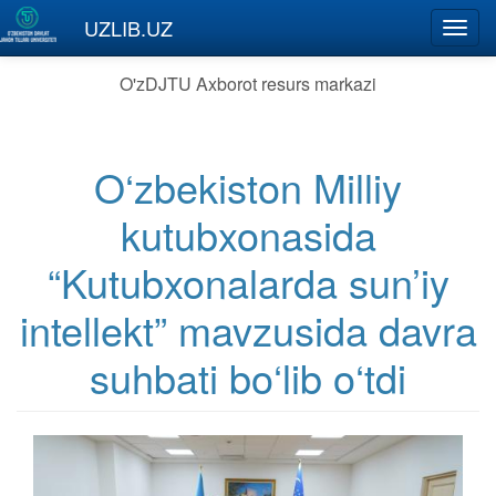
Skip to main content
UZLIB.UZ
Toggl
navig
O'zDJTU Axborot resurs markazi
O‘zbekiston Milliy
kutubxonasida
“Kutubxonalarda sun’iy
intellekt” mavzusida davra
suhbati bo‘lib o‘tdi