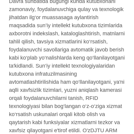
Davra suhbatida bugungi kunda kutubxonani
zamonaviy, foydalanuvchiga qulay va texnologik
jihatdan ilg‘or muassasaga aylantirish
maqsadida sun’iy intellekt kutubxona tizimlarida
axborotni indekslash, kataloglashtirish, matnlarni
tahlil qilish, tavsiya xizmatlarini ko‘rsatish,
foydalanuvchi savollariga avtomatik javob berish
kabi ko‘plab yo‘nalishlarda keng qo‘llanilayotgani
ta'kidlandi. Sun’iy intellekt texnologiyalaridan
kutubxona infratuzilmasining
avtomatlashtirilishida ham qo‘llanilayotgani, ya'ni
aqlli xavfsizlik tizimlari, yuzni aniqlash kamerasi
orqali foydalanuvchilarni tanish, RFID
texnologiyasi bilan bog‘langan o‘z-o‘ziga xizmat
ko‘rsatish uskunalari orqali kitob olish va
qaytarish kabi funksiyalar xizmatlarni tezkor va
xavfsiz qilayotgani e'tirof etildi. O'zDJTU ARM