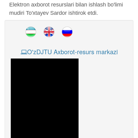
Elektron axborot resurslari bilan ishlash bo'limi
mudiri To'xtayev Sardor ishtirok etdi.
O'zDJTU Axborot-resurs markazi