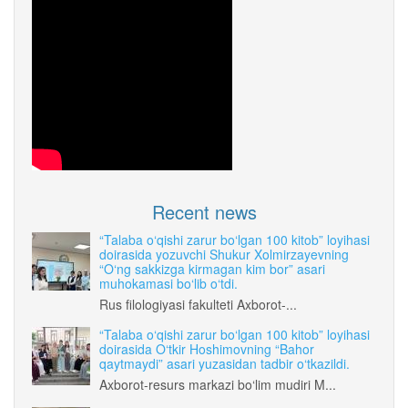
Recent news
“Talaba o‘qishi zarur bo‘lgan 100 kitob” loyihasi
doirasida yozuvchi Shukur Xolmirzayevning
“O‘ng sakkizga kirmagan kim bor” asari
muhokamasi bo‘lib o‘tdi.
Rus filologiyasi fakulteti Axborot-...
“Talaba o‘qishi zarur bo‘lgan 100 kitob” loyihasi
doirasida O‘tkir Hoshimovning “Bahor
qaytmaydi” asari yuzasidan tadbir o‘tkazildi.
Axborot-resurs markazi bo‘lim mudiri M...