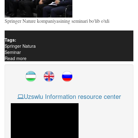
Springer Nature kompaniyasining seminari bo'lib o'tdi
Tags:
Springer Natura
Seminar
Read more
about O‘zbekiston ilm-fanining jahon ilmiy hamjamiyatiga
integratsiyasi
Uzswlu Information resource center