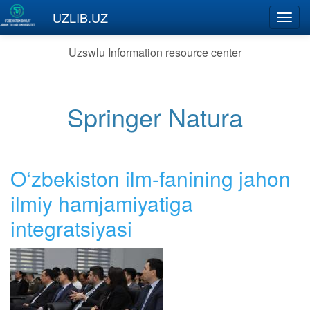
Skip to main content
UZLIB.UZ
Toggl
navig
Uzswlu Information resource center
Springer Natura
O‘zbekiston ilm-fanining jahon
ilmiy hamjamiyatiga
integratsiyasi