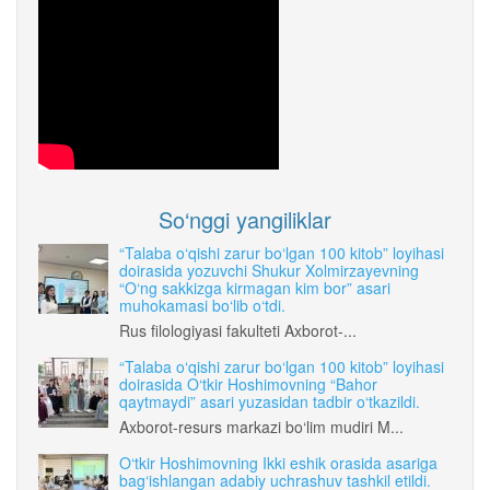
So‘nggi yangiliklar
“Talaba o‘qishi zarur bo‘lgan 100 kitob” loyihasi
doirasida yozuvchi Shukur Xolmirzayevning
“O‘ng sakkizga kirmagan kim bor” asari
muhokamasi bo‘lib o‘tdi.
Rus filologiyasi fakulteti Axborot-...
“Talaba o‘qishi zarur bo‘lgan 100 kitob” loyihasi
doirasida O‘tkir Hoshimovning “Bahor
qaytmaydi” asari yuzasidan tadbir o‘tkazildi.
Axborot-resurs markazi bo‘lim mudiri M...
O‘tkir Hoshimovning Ikki eshik orasida asariga
bag‘ishlangan adabiy uchrashuv tashkil etildi.