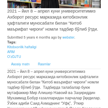
2021 – йил 8 – апрел куни университетимиз
Ахборот ресурс марказида китобхонлик
ҳафталиги муносабати билан “Китоб
маърифат чироғи” номли тадбир бўлиб ўтди.
Submitted 5 years 4 months ago by
webster
.
Tags:
Kitobxonlik haftaligi
ARM
O'zDJTU
Asosiy matn
Rasmlar
2021 – йил 8 – апрел куни университетимиз
Ахборот ресурс марказида китобхонлик ҳафталиги
муносабати билан “Китоб маърифат чироғи” номли
тадбир бўлиб ўтди. Тадбирда талабалар буюк
мутафаккир Мир Алишер Навоий ва Заҳириддин
Мухаммад Бобур ғазалларидан парчалар ўқидилар.
Ўзбек адиби Саид Ахмаднинг “Уфқ”, Ўткир