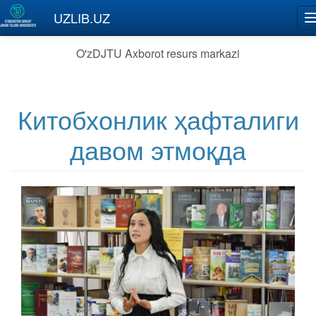
Skip to main content
UZLIB.UZ
O'zDJTU Axborot resurs markazi
Китобхонлик ҳафталиги
давом этмоқда