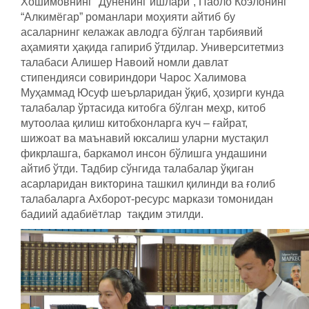
Хошимовнинг “Дунёнинг ишлари”, Паоло Коэлонинг
“Алкимёгар” романлари моҳияти айтиб бу
асаларнинг келажак авлодга бўлган тарбиявий
аҳамияти ҳақида гапириб ўтдилар. Университетмиз
талабаси Алишер Навоий номли давлат
стипендияси совириндори Чарос Халимова
Муҳаммад Юсуф шеърларидан ўқиб, ҳозирги кунда
талабалар ўртасида китобга бўлган меҳр, китоб
мутоолаа қилиш китобхонларга куч – ғайрат,
шижоат ва маънавий юксалиш уларни мустақил
фикрлашга, баркамол инсон бўлишга ундашини
айтиб ўтди. Тадбир сўнгида талабалар ўқиган
асарларидан викторина ташкил қилинди ва ғолиб
талабаларга Ахборот-ресурс маркази томонидан
бадиий адабиётлар тақдим этилди.