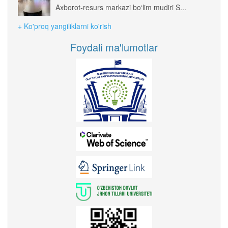
Axborot-resurs markazi bo‘lim mudiri S...
+ Ko'proq yangiliklarni ko'rish
Foydali ma'lumotlar