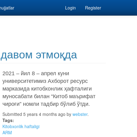
ujjatlar
Login
Register
 давом этмоқда
2021 – йил 8 – апрел куни
университетимиз Ахборот ресурс
марказида китобхонлик ҳафталиги
муносабати билан “Китоб маърифат
чироғи” номли тадбир бўлиб ўтди.
Submitted 5 years 4 months ago by
webster
.
Tags:
Kitobxonlik haftaligi
ARM