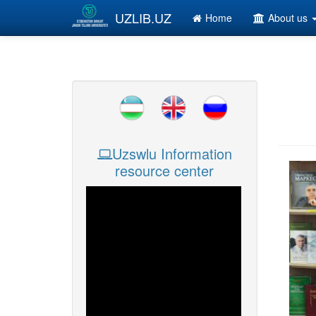
Skip to main content
UZLIB.UZ
Home
About us
Uzswlu Information
resource center