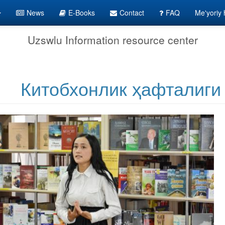
News
E-Books
Contact
FAQ
Me'yoriy h
Uzswlu Information resource center
Китобхонлик ҳафталиги