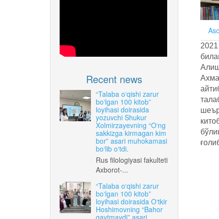
Aso
2021
била
Алиш
Recent news
Ахма
айти
“Talaba o‘qishi zarur
тала
bo‘lgan 100 kitob”
loyihasi doirasida
шеър
yozuvchi Shukur
кито
Xolmirzayevning “O‘ng
бўли
sakkizga kirmagan kim
bor” asari muhokamasi
ғоли
bo‘lib o‘tdi.
Rus filologiyasi fakulteti
Axborot-...
“Talaba o‘qishi zarur
bo‘lgan 100 kitob”
loyihasi doirasida O‘tkir
Hoshimovning “Bahor
qaytmaydi” asari