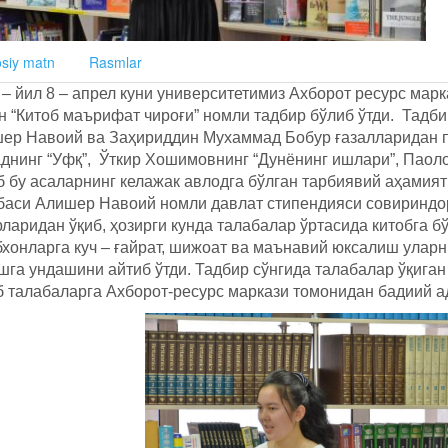
siy matn
Rasmlar
 – йил 8 – апрел куни университетимиз Ахборот ресурс мар
н “Китоб маърифат чироғи” номли тадбир бўлиб ўтди. Тадб
ер Навоий ва Заҳириддин Мухаммад Бобур ғазалларидан п
днинг “Уфқ”, Ўткир Хошимовнинг “Дунёнинг ишлари”, Паол
б бу асаларнинг келажак авлодга бўлган тарбиявий аҳамият
баси Алишер Навоий номли давлат стипендияси совиринд
ларидан ўқиб, ҳозирги кунда талабалар ўртасида китобга б
бхонларга куч – ғайрат, шижоат ва маънавий юксалиш улар
шга ундашини айтиб ўтди. Тадбир сўнгида талабалар ўқига
б талабаларга Ахборот-ресурс маркази томонидан бадиий а