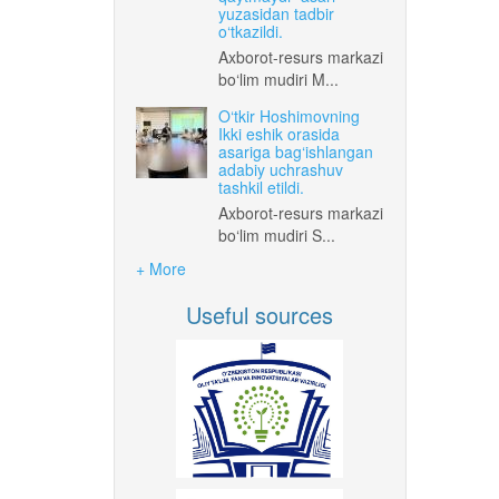
yuzasidan tadbir
o‘tkazildi.
Axborot-resurs markazi
bo‘lim mudiri M...
O‘tkir Hoshimovning
Ikki eshik orasida
asariga bag‘ishlangan
adabiy uchrashuv
tashkil etildi.
Axborot-resurs markazi
bo‘lim mudiri S...
+ More
Useful sources