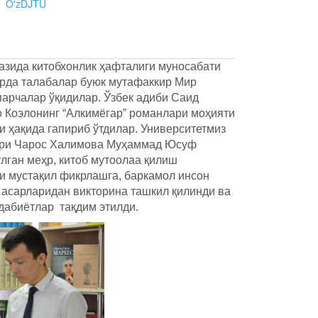
O'zDJTU
казида китобхонлик ҳафталиги муносабати
ирда талабалар буюк мутафаккир Мир
арчалар ўқидилар. Ўзбек адиби Саид
о Коэлонинг “Алкимёгар” романлари моҳияти
и ҳақида гапириб ўтдилар. Университетмиз
ори Чарос Халимова Муҳаммад Юсуф
ўлган меҳр, китоб мутоолаа қилиш
ни мустақил фикрлашга, баркамол инсон
н асарларидан викторина ташкил қилинди ва
дабиётлар тақдим этилди.