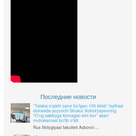
Последние новости
“Talaba o‘qishi zarur bo‘lgan 100 kitob” loyihasi
doirasida yozuvchi Shukur Xolmirzayevning
“O‘ng sakkizga kirmagan kim bor” asari
muhokamasi bo‘lib o‘tdi.
Rus filologiyasi fakulteti Axborot-...