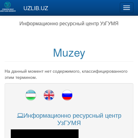
Перейти к основному содержанию
UZLIB.UZ
Toggl
navig
Информационно ресурсный центр УзГУМЯ
Muzey
На данный момент нет содержимого, классифицированного
этим термином.
Информационно ресурсный центр
УзГУМЯ