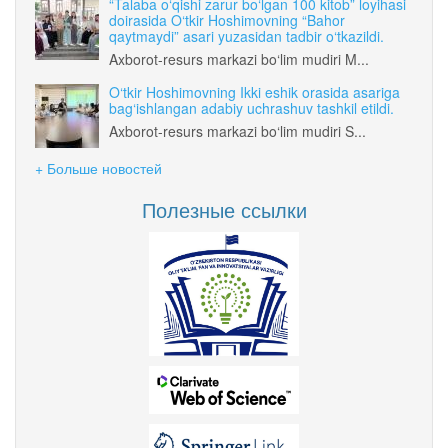
“Talaba o‘qishi zarur bo‘lgan 100 kitob” loyihasi
doirasida O‘tkir Hoshimovning “Bahor
qaytmaydi” asari yuzasidan tadbir o‘tkazildi.
Axborot-resurs markazi bo‘lim mudiri M...
O‘tkir Hoshimovning Ikki eshik orasida asariga
bag‘ishlangan adabiy uchrashuv tashkil etildi.
Axborot-resurs markazi bo‘lim mudiri S...
+ Больше новостей
Полезные ссылки