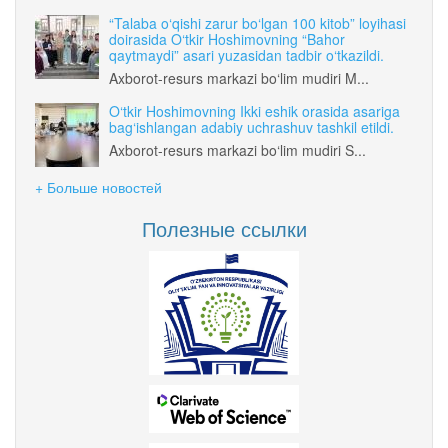
“Talaba o‘qishi zarur bo‘lgan 100 kitob” loyihasi
doirasida O‘tkir Hoshimovning “Bahor
qaytmaydi” asari yuzasidan tadbir o‘tkazildi.
Axborot-resurs markazi bo‘lim mudiri M...
O‘tkir Hoshimovning Ikki eshik orasida asariga
bag‘ishlangan adabiy uchrashuv tashkil etildi.
Axborot-resurs markazi bo‘lim mudiri S...
+ Больше новостей
Полезные ссылки