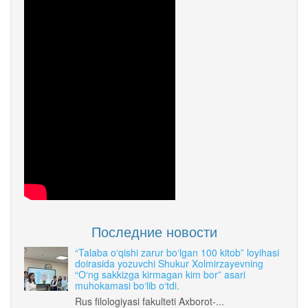
Последние новости
“Talaba o‘qishi zarur bo‘lgan 100 kitob” loyihasi
doirasida yozuvchi Shukur Xolmirzayevning
“O‘ng sakkizga kirmagan kim bor” asari
muhokamasi bo‘lib o‘tdi.
Rus filologiyasi fakulteti Axborot-...