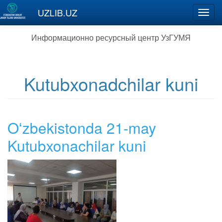
Перейти к основному содержанию
UZLIB.UZ
Toggl
navig
Информационно ресурсный центр УзГУМЯ
Kutubxonadchilar kuni
Oʻzbekistonda 21-may
Kutubxonachilar kuni