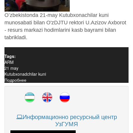
Oʻzbekistonda 21-may Kutubxonachilar kuni
munosabati bilan O'zDJTU rektori U.Azizov Axborot
- resurs markazi hodimlarini kasb bayrami bilan
tabrikladi.
Tags:
ARM
21 may
Kutubxonadchilar kuni
Подробнее
о Oʻzbekistonda 21-may Kutubxonachilar kuni
Информационно ресурсный центр
УзГУМЯ