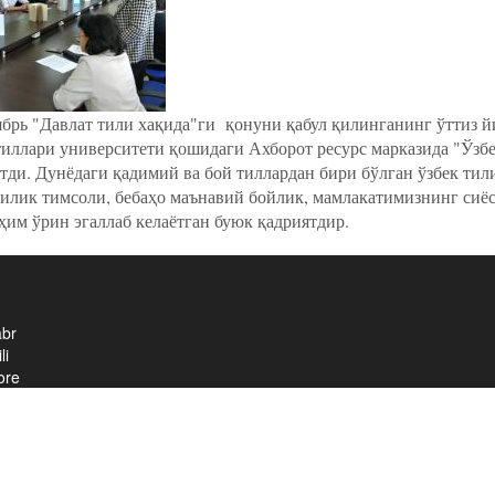
ябрь "Давлат тили хақида"ги қонуни қабул қилинганинг ўттиз 
иллари университети қошидаги Ахборот ресурс марказида "Ўзбек
тди. Дунёдаги қадимий ва бой тиллардан бири бўлган ўзбек тил
чилик тимсоли, бебаҳо маънавий бойлик, мамлакатимизнинг си
ҳим ўрин эгаллаб келаётган буюк қадриятдир.
abr
li
ore
about Ўзбек тилига давлат тили мақоми берилганига 30 йил тўлд