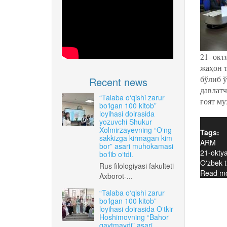
21- окт
жаҳон т
бўлиб ў
Recent news
давлат
“Talaba o‘qishi zarur
ғоят му
bo‘lgan 100 kitob”
loyihasi doirasida
yozuvchi Shukur
Xolmirzayevning “O‘ng
Tags:
sakkizga kirmagan kim
ARM
bor” asari muhokamasi
21-okty
bo‘lib o‘tdi.
O'zbek ti
Rus filologiyasi fakulteti
Read m
Axborot-...
“Talaba o‘qishi zarur
bo‘lgan 100 kitob”
loyihasi doirasida O‘tkir
Hoshimovning “Bahor
qaytmaydi” asari