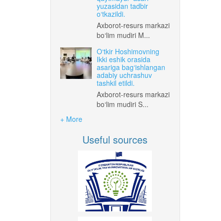
yuzasidan tadbir
o‘tkazildi.
Axborot-resurs markazi
bo‘lim mudiri M...
O‘tkir Hoshimovning
Ikki eshik orasida
asariga bag‘ishlangan
adabiy uchrashuv
tashkil etildi.
Axborot-resurs markazi
bo‘lim mudiri S...
+ More
Useful sources