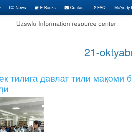
News
E-Books
Contact
FAQ
Me'yoriy h
Uzswlu Information resource center
21-oktyab
ек тилига давлат тили мақоми б
ди