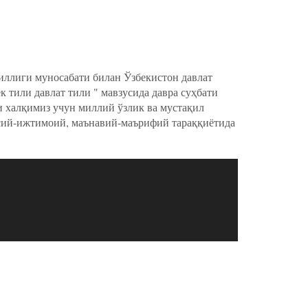
йиллиги муносабати билан Ўзбекистон давлат
 тили давлат тили " мавзусида давра суҳбати
и халқимиз учун миллий ўзлик ва мустақил
ёсий-ижтимоий, маънавий-маърифий тараққиётида
и