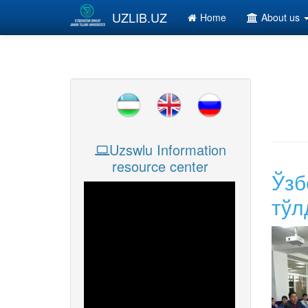
Skip to main content
UZLIB.UZ
Home
About us
Uzswlu Information
resource center
Ўзб
тўл