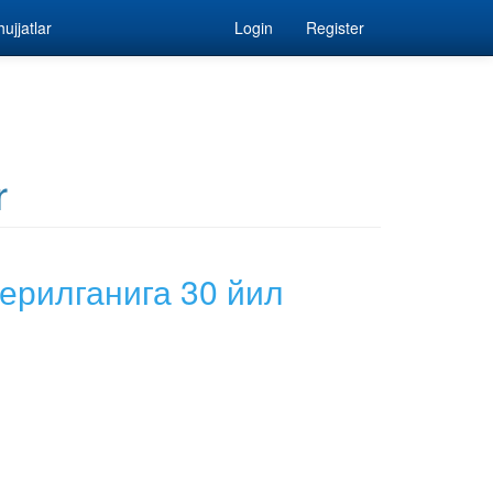
ujjatlar
Login
Register
r
ерилганига 30 йил