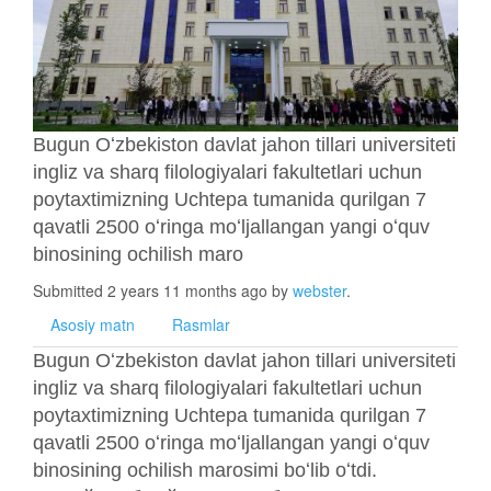
Bugun Oʻzbekiston davlat jahon tillari universiteti
ingliz va sharq filologiyalari fakultetlari uchun
poytaxtimizning Uchtepa tumanida qurilgan 7
qavatli 2500 oʻringa moʻljallangan yangi oʻquv
binosining ochilish maro
Submitted 2 years 11 months ago by
webster
.
Asosiy matn
Rasmlar
Bugun Oʻzbekiston davlat jahon tillari universiteti
ingliz va sharq filologiyalari fakultetlari uchun
poytaxtimizning Uchtepa tumanida qurilgan 7
qavatli 2500 oʻringa moʻljallangan yangi oʻquv
binosining ochilish marosimi boʻlib oʻtdi.