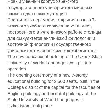
Новый учебный корпус Узбекского
государственного университета мировых
языков сдан в эксплуатацию
Состоялась церемония открытия нового 7-
этажного учебного корпуса на 2500 мест,
построенного в Учтепинском районе столицы
для факультетов английской филологии и
восточной филологии Государственного
университета мировых языков Узбекистана.
The new educational building of the Uzbek State
University of World Languages was put into
operation
The opening ceremony of a new 7-storey
educational building for 2,500 seats, built in the
Uchtepa district of the capital for the faculties of
English philology and oriental philology of the
State University of World Languages of
Uzbekistan, took place.