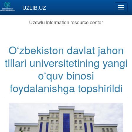
Skip to main content
UZLIB.UZ
Toggl
navig
Uzswlu Information resource center
Oʻzbekiston davlat jahon
tillari universitetining yangi
oʻquv binosi
foydalanishga topshirildi