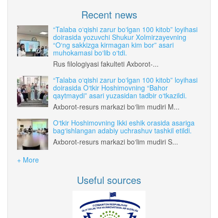
Recent news
“Talaba o‘qishi zarur bo‘lgan 100 kitob” loyihasi
doirasida yozuvchi Shukur Xolmirzayevning
“O‘ng sakkizga kirmagan kim bor” asari
muhokamasi bo‘lib o‘tdi.
Rus filologiyasi fakulteti Axborot-...
“Talaba o‘qishi zarur bo‘lgan 100 kitob” loyihasi
doirasida O‘tkir Hoshimovning “Bahor
qaytmaydi” asari yuzasidan tadbir o‘tkazildi.
Axborot-resurs markazi bo‘lim mudiri M...
O‘tkir Hoshimovning Ikki eshik orasida asariga
bag‘ishlangan adabiy uchrashuv tashkil etildi.
Axborot-resurs markazi bo‘lim mudiri S...
+ More
Useful sources