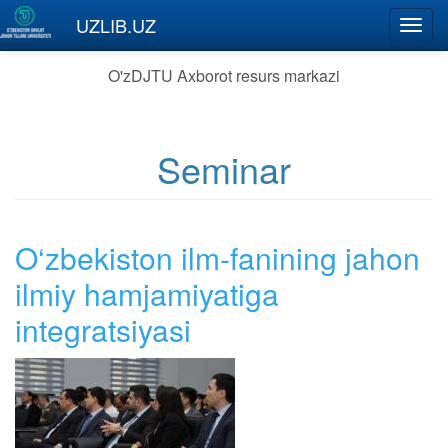
Skip to main content
UZLIB.UZ
Toggl
navig
O'zDJTU Axborot resurs markazi
Seminar
O‘zbekiston ilm-fanining jahon
ilmiy hamjamiyatiga
integratsiyasi