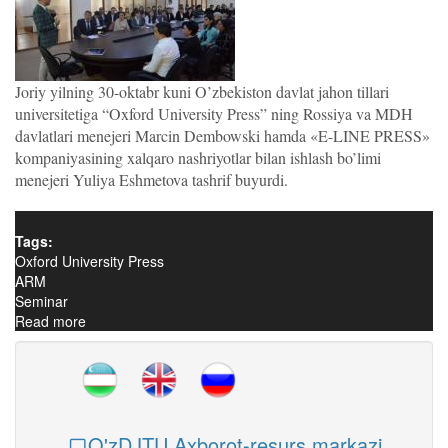
Joriy yilning 30-oktabr kuni O’zbekiston davlat jahon tillari
universitetiga “Oxford University Press” ning Rossiya va MDH
davlatlari menejeri Marcin Dembowski hamda «E-LINE PRESS»
kompaniyasining xalqaro nashriyotlar bilan ishlash bo’limi
menejeri Yuliya Eshmetova tashrif buyurdi.
Tags:
Oxford University Press
ARM
Seminar
Read more
about “Oxford University Press” ning Rossiya va MDH
davlatlari menejeri O’zDJTUda seminar-trening tashkil
qildi
O'zDJTU Axborot-resurs markazi