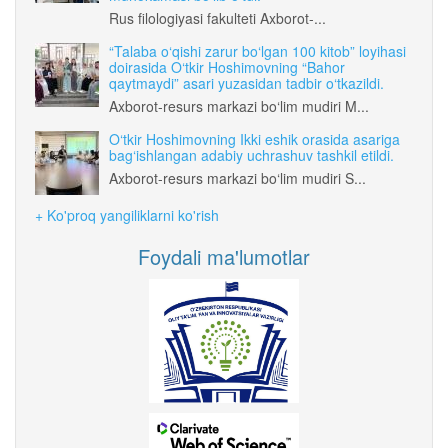
Rus filologiyasi fakulteti Axborot-...
“Talaba o‘qishi zarur bo‘lgan 100 kitob” loyihasi
doirasida O‘tkir Hoshimovning “Bahor
qaytmaydi” asari yuzasidan tadbir o‘tkazildi.
Axborot-resurs markazi bo‘lim mudiri M...
O‘tkir Hoshimovning Ikki eshik orasida asariga
bag‘ishlangan adabiy uchrashuv tashkil etildi.
Axborot-resurs markazi bo‘lim mudiri S...
+ Ko'proq yangiliklarni ko'rish
Foydali ma'lumotlar