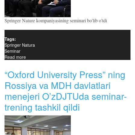
Springer Nature kompaniyasining seminari bo'lib o'tdi
Tags:
Springer Natura
Seminar
Read more
about O‘zbekiston ilm-fanining jahon ilmiy hamjamiyatiga
integratsiyasi
“Oxford University Press” ning
Rossiya va MDH davlatlari
menejeri O’zDJTUda seminar-
trening tashkil qildi