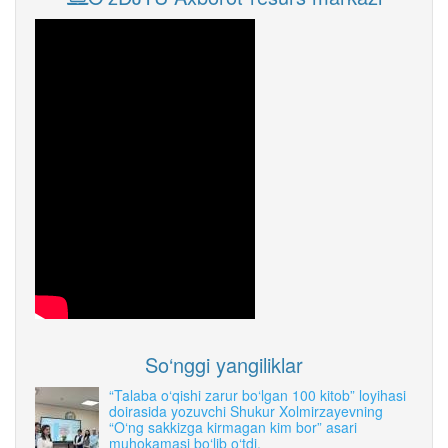
So‘nggi yangiliklar
“Talaba o‘qishi zarur bo‘lgan 100 kitob” loyihasi
doirasida yozuvchi Shukur Xolmirzayevning
“O‘ng sakkizga kirmagan kim bor” asari
muhokamasi bo‘lib o‘tdi.