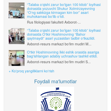
“Talaba o‘qishi zarur bo‘lgan 100 kitob” loyihasi
doirasida yozuvchi Shukur Xolmirzayevning
“O‘ng sakkizga kirmagan kim bor” asari
muhokamasi bo‘lib o‘tdi.
Rus filologiyasi fakulteti Axborot-...
“Talaba o‘qishi zarur bo‘lgan 100 kitob” loyihasi
doirasida O‘tkir Hoshimovning “Bahor
qaytmaydi” asari yuzasidan tadbir o‘tkazildi.
Axborot-resurs markazi bo‘lim mudiri M...
O‘tkir Hoshimovning Ikki eshik orasida asariga
bag‘ishlangan adabiy uchrashuv tashkil etildi.
Axborot-resurs markazi bo‘lim mudiri S...
+ Ko'proq yangiliklarni ko'rish
Foydali ma'lumotlar