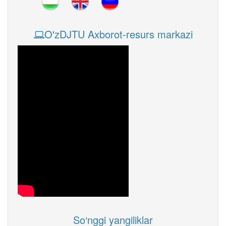
O'zDJTU Axborot-resurs markazi
So‘nggi yangiliklar