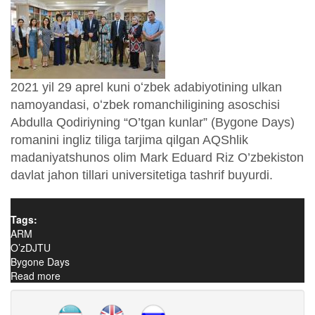
2021 yil 29 aprel kuni oʻzbek adabiyotining ulkan
namoyandasi, oʻzbek romanchiligining asoschisi
Abdulla Qodiriyning “O’tgan kunlar” (Bygone Days)
romanini ingliz tiliga tarjima qilgan AQShlik
madaniyatshunos olim Mark Eduard Riz O’zbekiston
davlat jahon tillari universitetiga tashrif buyurdi.
Tags:
ARM
O’zDJTU
Bygone Days
Read more
about ABDULLA QODIRIYNING “O’TGAN KUNLAR”
ROMANI TARJIMONI MARK EDUARD RIZ O’zDJTUga
TASHRIF BUYURDI