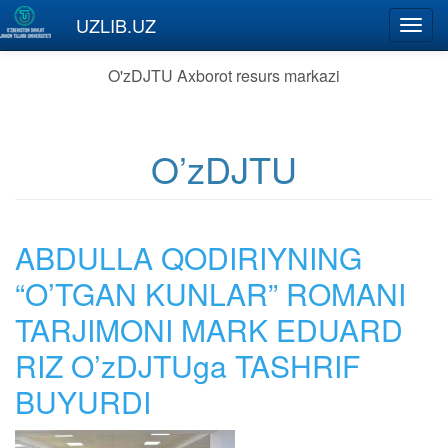
Skip to main content
UZLIB.UZ
Toggl
navig
O'zDJTU Axborot resurs markazi
O’zDJTU
ABDULLA QODIRIYNING
“O’TGAN KUNLAR” ROMANI
TARJIMONI MARK EDUARD
RIZ O’zDJTUga TASHRIF
BUYURDI