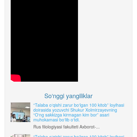
So‘nggi yangiliklar
“Talaba o‘qishi zarur bo‘lgan 100 kitob” loyihasi
doirasida yozuvchi Shukur Xolmirzayevning
“O‘ng sakkizga kirmagan kim bor” asari
muhokamasi bo‘lib o‘tdi.
Rus filologiyasi fakulteti Axborot-...
“Talaba o‘qishi zarur bo‘lgan 100 kitob” loyihasi