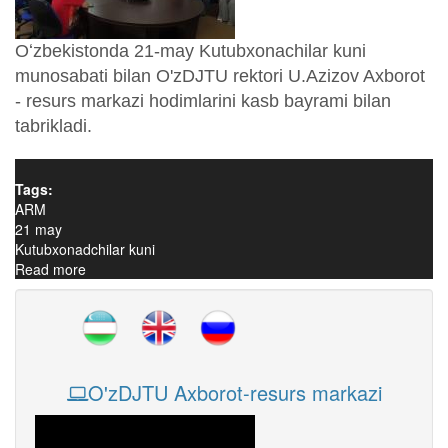
Oʻzbekistonda 21-may Kutubxonachilar kuni
munosabati bilan O'zDJTU rektori U.Azizov Axborot
- resurs markazi hodimlarini kasb bayrami bilan
tabrikladi.
Tags:
ARM
21 may
Kutubxonadchilar kuni
Read more
about Oʻzbekistonda 21-may Kutubxonachilar kuni
O'zDJTU Axborot-resurs markazi