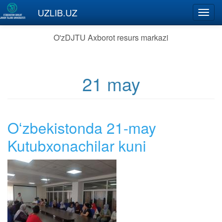
Skip to main content
UZLIB.UZ
Toggl
navig
O'zDJTU Axborot resurs markazi
21 may
Oʻzbekistonda 21-may
Kutubxonachilar kuni