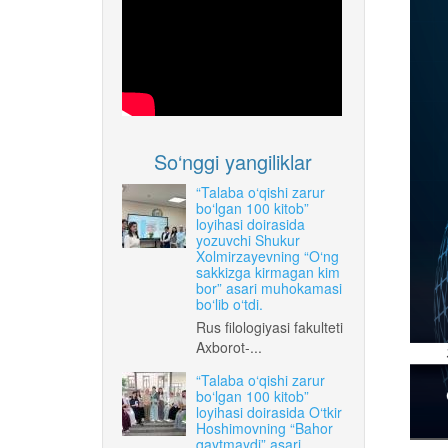
So‘nggi yangiliklar
“Talaba o‘qishi zarur
bo‘lgan 100 kitob”
loyihasi doirasida
yozuvchi Shukur
Xolmirzayevning “O‘ng
sakkizga kirmagan kim
bor” asari muhokamasi
bo‘lib o‘tdi.
Rus filologiyasi fakulteti
Axborot-...
“Talaba o‘qishi zarur
bo‘lgan 100 kitob”
loyihasi doirasida O‘tkir
Hoshimovning “Bahor
qaytmaydi” asari