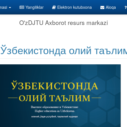
lmasi
Yangiliklar
Elektron kutubxona
Aloqa
O'zDJTU Axborot resurs markazi
Ўзбекистонда олий таълим