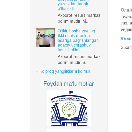
yuzasidan tadbir
o‘tkazildi.
Олий
Axborot-resurs markazi
техно
bo‘lim mudiri M...
таҳли
ёнда
O‘tkir Hoshimovning
Ikki eshik orasida
Юкла
asariga bag‘ishlangan
adabiy uchrashuv
Submi
tashkil etildi.
Axborot-resurs markazi
bo‘lim mudiri S...
+ Ko'proq yangiliklarni ko'rish
Foydali ma'lumotlar