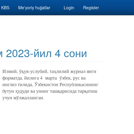
KBS
Me'yoriy hujjatlar
Login
Register
 2023-йил 4 сони
Илмий, ўқув-услубий, таҳлилий журнал янги
форматда, йилига 4 марта ўзбек, рус ва
инглиз тилида, Ўзбекистон Республикасининг
бутун ҳудуди ва унинг ташқарисида тарқатиш
учун мўлжалланган.