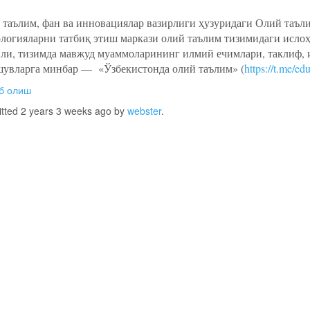
 таълим, фан ва инновациялар вазирлиги ҳузуридаги Олий таъл
логияларни татбиқ этиш маркази олий таълим тизимидаги исло
ли, тизимда мавжуд муаммоларининг илмий ечимлари, таклиф, 
шувларга минбар — «Ўзбекистонда олий таълим» (
https://t.me/ed
б олиш
tted 2 years 3 weeks ago by
webster
.