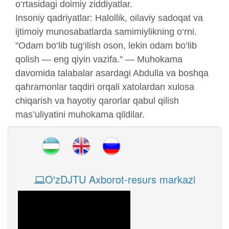
o‘rtasidagi doimiy ziddiyatlar.
Insoniy qadriyatlar: Halollik, oilaviy sadoqat va
ijtimoiy munosabatlarda samimiylikning o‘rni.
"Odam bo‘lib tug‘ilish oson, lekin odam bo‘lib
qolish — eng qiyin vazifa." — Muhokama
davomida talabalar asardagi Abdulla va boshqa
qahramonlar taqdiri orqali xatolardan xulosa
chiqarish va hayotiy qarorlar qabul qilish
mas’uliyatini muhokama qildilar.
O'zDJTU Axborot-resurs markazi