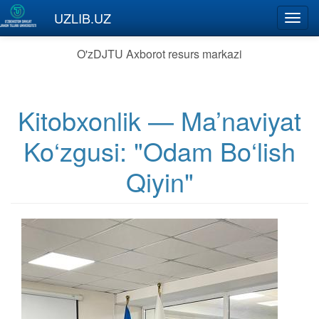
Skip to main content
UZLIB.UZ
Toggl
navig
O'zDJTU Axborot resurs markazi
Kitobxonlik — Ma’naviyat
Ko‘zgusi: "Odam Bo‘lish
Qiyin"