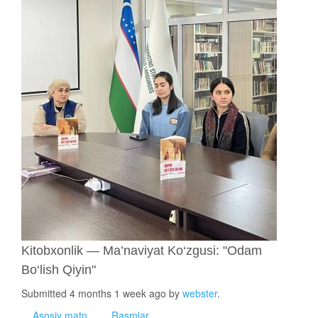
Kitobxonlik — Ma’naviyat Ko‘zgusi: "Odam
Bo‘lish Qiyin"
Submitted 4 months 1 week ago by
webster
.
Asosiy matn
Rasmlar