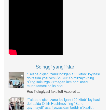
So‘nggi yangiliklar
“Talaba o‘qishi zarur bo‘lgan 100 kitob” loyihasi
doirasida yozuvchi Shukur Xolmirzayevning
“O‘ng sakkizga kirmagan kim bor” asari
muhokamasi bo‘lib o‘tdi.
Rus filologiyasi fakulteti Axborot-...
“Talaba o‘qishi zarur bo‘lgan 100 kitob” loyihasi
doirasida O‘tkir Hoshimovning “Bahor
qaytmaydi” asari yuzasidan tadbir o‘tkazildi.