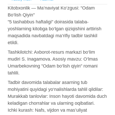
Kitobxonlik — Ma’naviyat Ko‘zgusi: "Odam
Bo‘lish Qiyin"
"5 tashabbus haftaligi" doirasida talaba-
yoshlarning kitobga bo‘lgan qiziqishini arttirish
maqsadida navbatdagi ma’rifiy tadbir tashkil
etildi.
Tashkilotchi: Axborot-resurs markazi bo‘lim
mudiri S. Inagamova. Asosiy mavzu: O‘lmas
Umarbekovning "Odam bo‘lish qiyin" romani
tahlili.
Tadbir davomida talabalar asarning tub
mohiyatini quyidagi yo‘nalishlarda tahlil qildilar:
Murakkab tanlovlar: Inson hayoti davomida duch
keladigan chorrahlar va ularning oqibatlari.
Ichki kurash: Nafs, vijdon va mas’uliyat