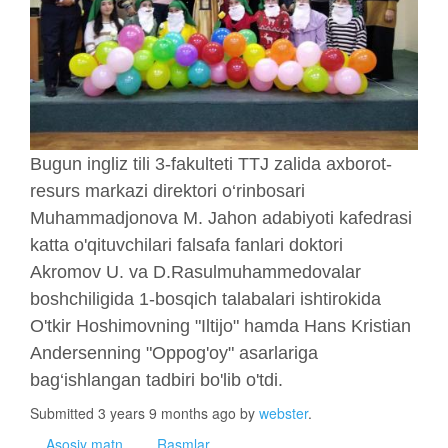
Bugun ingliz tili 3-fakulteti TTJ zalida axborot-
resurs markazi direktori o‘rinbosari
Muhammadjonova M. Jahon adabiyoti kafedrasi
katta o'qituvchilari falsafa fanlari doktori
Akromov U. va D.Rasulmuhammedovalar
boshchiligida 1-bosqich talabalari ishtirokida
O'tkir Hoshimovning "Iltijo" hamda Hans Kristian
Andersenning "Oppog'oy" asarlariga
bag‘ishlangan tadbiri bo'lib o'tdi.
Submitted 3 years 9 months ago by
webster
.
Asosiy matn
Rasmlar