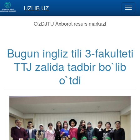
Skip to main content
UZLIB.UZ
Toggl
navig
O'zDJTU Axborot resurs markazi
Bugun ingliz tili 3-fakulteti
TTJ zalida tadbir bo`lib
o`tdi