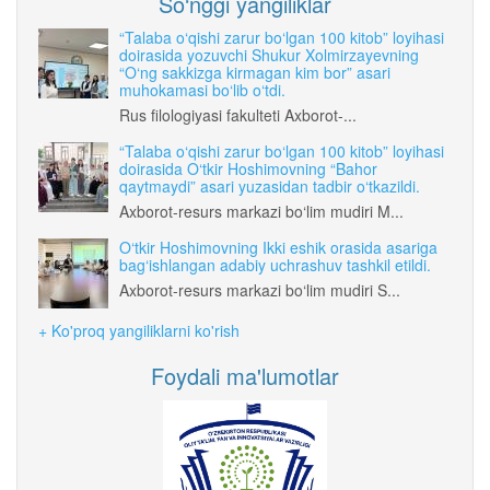
So‘nggi yangiliklar
“Talaba o‘qishi zarur bo‘lgan 100 kitob” loyihasi
doirasida yozuvchi Shukur Xolmirzayevning
“O‘ng sakkizga kirmagan kim bor” asari
muhokamasi bo‘lib o‘tdi.
Rus filologiyasi fakulteti Axborot-...
“Talaba o‘qishi zarur bo‘lgan 100 kitob” loyihasi
doirasida O‘tkir Hoshimovning “Bahor
qaytmaydi” asari yuzasidan tadbir o‘tkazildi.
Axborot-resurs markazi bo‘lim mudiri M...
O‘tkir Hoshimovning Ikki eshik orasida asariga
bag‘ishlangan adabiy uchrashuv tashkil etildi.
Axborot-resurs markazi bo‘lim mudiri S...
+ Ko'proq yangiliklarni ko'rish
Foydali ma'lumotlar