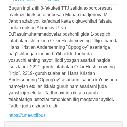
Bugun ingliz tili 3-fakulteti TTJ zalida axborot-resurs
markazi direktori o‘rinbosari Muhammadjonova M.
Jahon adabiyoti kafedrasi katta o'qituvchilari falsafa
fanlari doktori Akromov U. va
D.Rasulmuhammedovalar boshchiligida 1-bosqich
talabalari ishtirokida O'tkir Hoshimovning "Iltijo" hamda
Hans Kristian Andersenning "Oppog'oy" asarlariga
bag‘ishlangan tadbiri bo'lib o'tdi. Tadbirda
yozuvchilarning hayoti ijodi yozgan asarlari haqida
so‘zlandi. 2221-guruh talabalari O'tkir Hoshimovning
"Iltijo", 2219- guruh talabalari Hans Kristian
Andersenning "Oppog'oy" asarlarini sahna ko'rinishda
namoyish etdilar. Ikkala guruh ham asarlarni juda
yahshi ijro etdilar. Tadbir oxirida ikkala guruh
talabalariga ustozlar tomonidan iliq maqtovlar aytildi.
Tadbir juda qiziqarli o'tdi.
https://t.me/uzlibuz