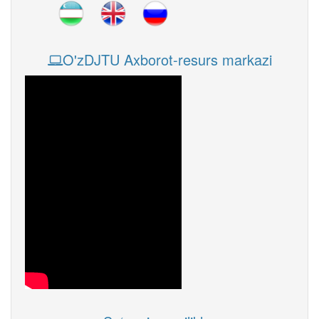
O'zDJTU Axborot-resurs markazi