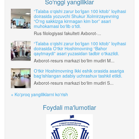
So‘nggi yangiliklar
“Talaba o‘qishi zarur bo‘lgan 100 kitob” loyihasi
doirasida yozuvchi Shukur Xolmirzayevning
“O‘ng sakkizga kirmagan kim bor” asari
muhokamasi bo‘lib o‘tdi.
Rus filologiyasi fakulteti Axborot-...
“Talaba o‘qishi zarur bo‘lgan 100 kitob” loyihasi
doirasida O‘tkir Hoshimovning “Bahor
qaytmaydi” asari yuzasidan tadbir o‘tkazildi.
Axborot-resurs markazi bo‘lim mudiri M...
O‘tkir Hoshimovning Ikki eshik orasida asariga
bag‘ishlangan adabiy uchrashuv tashkil etildi.
Axborot-resurs markazi bo‘lim mudiri S...
+ Ko'proq yangiliklarni ko'rish
Foydali ma'lumotlar