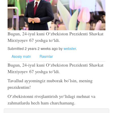
Bugun, 24-iyul kuni Oʻzbekiston Prezidenti Shavkat
Mirziyoyev 67 yoshga toʻldi.
Submitted 2 years 2 weeks ago by
webster
.
Asosiy matn
Rasmlar
Bugun, 24-iyul kuni Oʻzbekiston Prezidenti Shavkat
Mirziyoyev 67 yoshga toʻldi.
Tavallud ayyomingiz muborak bo’lsin, mening
prezidentim!
Oʻzbekistonni rivojlantirish yoʻlidagi mehnat va
zahmatlarda hech ham charchamang.