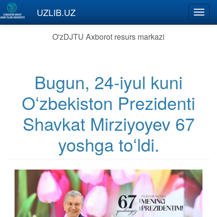
Skip to main content
UZLIB.UZ
Toggl
navig
O'zDJTU Axborot resurs markazi
Bugun, 24-iyul kuni
Oʻzbekiston Prezidenti
Shavkat Mirziyoyev 67
yoshga toʻldi.