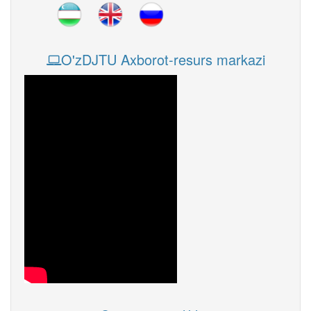
O'zDJTU Axborot-resurs markazi